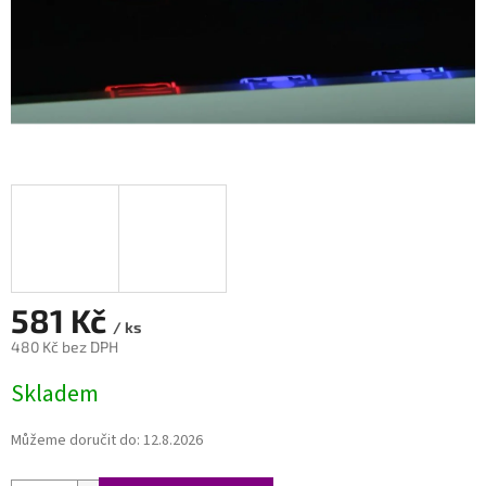
581 Kč
/ ks
480 Kč bez DPH
Měrná
Skladem
cena:
Můžeme doručit do:
12.8.2026