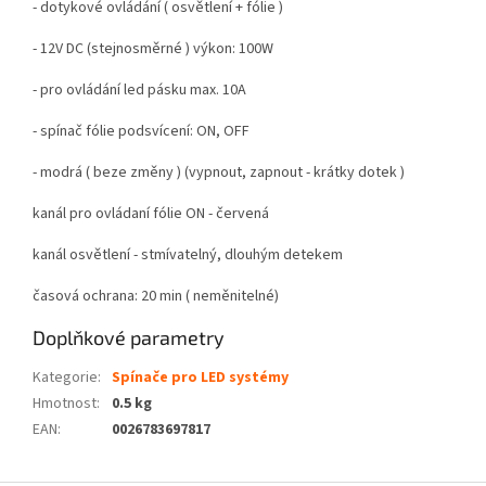
- dotykové ovládání ( osvětlení + fólie )
- 12V DC (stejnosměrné ) výkon: 100W
- pro ovládání led pásku max. 10A
- spínač fólie podsvícení: ON, OFF
- modrá ( beze změny ) (vypnout, zapnout - krátky dotek )
kanál pro ovládaní fólie ON - červená
kanál osvětlení - stmívatelný, dlouhým detekem
časová ochrana: 20 min ( neměnitelné)
Doplňkové parametry
Kategorie
:
Spínače pro LED systémy
Hmotnost
:
0.5 kg
EAN
:
0026783697817