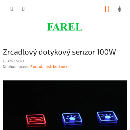
Přejít
NÁKUP
na
obsah
KOŠÍK
Zrcadlový dotykový senzor 100W
LEDZRCSEN1
Průměrné
Neohodnoceno
Podrobnosti hodnocení
hodnocení
produktu
je
0,0
z
5
hvězdiček.