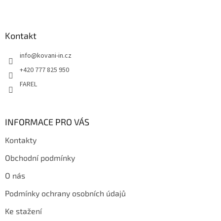
Z
á
p
a
Kontakt
t
info
@
kovani-in.cz
í
+420 777 825 950
FAREL
INFORMACE PRO VÁS
Kontakty
Obchodní podmínky
O nás
Podmínky ochrany osobních údajů
Ke stažení