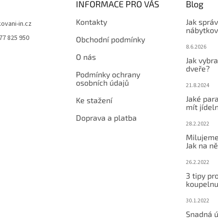
í
INFORMACE PRO VÁS
Blog
p
r
Kontakty
Jak sprá
kovani-in.cz
v
nábytkov
77 825 950
k
Obchodní podmínky
8.6.2026
y
O nás
v
Jak vybra
ý
dveře?
Podmínky ochrany
p
osobních údajů
i
21.8.2024
s
Jaké par
Ke stažení
u
mít jídeln
Doprava a platba
28.2.2022
Milujeme
Jak na ně
26.2.2022
3 tipy pr
koupeln
30.1.2022
Snadná ú