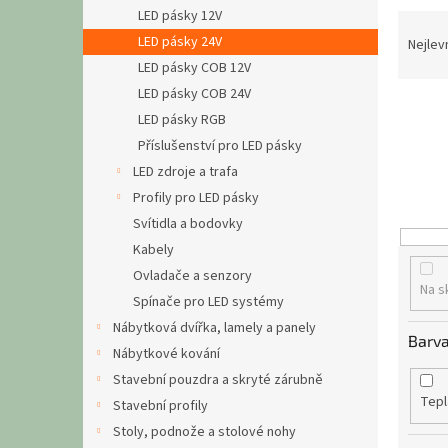
n
LED pásky 12V
Ř
e
a
LED pásky 24V
Nejlev
l
z
LED pásky COB 12V
e
LED pásky COB 24V
n
LED pásky RGB
í
Příslušenství pro LED pásky
p
LED zdroje a trafa
r
o
Profily pro LED pásky
d
Svítidla a bodovky
u
Kabely
k
Ovladače a senzory
t
Na s
Spínače pro LED systémy
ů
Nábytková dvířka, lamely a panely
Barva
Nábytkové kování
Stavební pouzdra a skryté zárubně
Tepl
Stavební profily
Stoly, podnože a stolové nohy