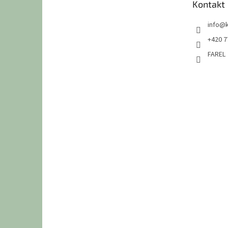
Kontakt
í
info
@
+420 7
FAREL