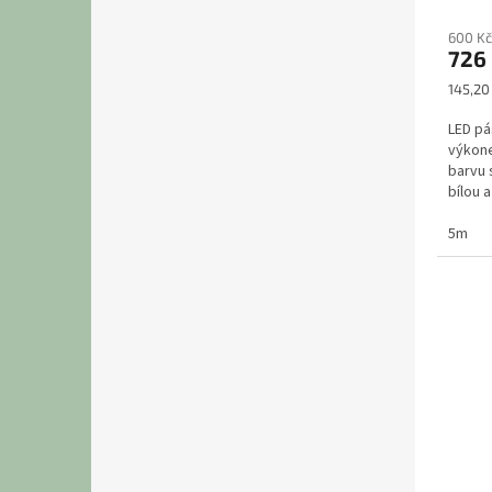
600 Kč
726
Měrná
145,20
cena:
LED p
výkon
barvu 
bílou 
modern
5m