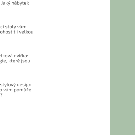
 Jaký nábytek
cí stoly vám
hostit i velkou
tková dvířka:
ie, které jsou
 stylový design
 Co vám pomůže
t?