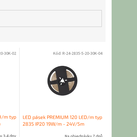
20-30K-02
Kód:
R-24-2835-5-20-30K-04
D/m typ
LED pásek PREMIUM 120 LED/m typ
m
2835 IP20 19W/m - 24V/5m
u 3-4 dny
Na objednávku 7 dnů