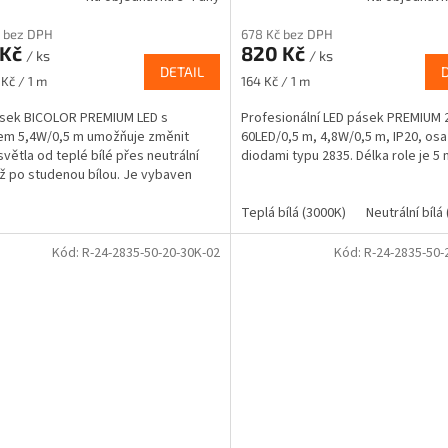
 bez DPH
678 Kč bez DPH
 Kč
820 Kč
/ ks
/ ks
DETAIL
Měrná
 Kč / 1 m
164 Kč / 1 m
cena:
ásek BICOLOR PREMIUM LED s
Profesionální LED pásek PREMIUM 
em 5,4W/0,5 m umožňuje změnit
60LED/0,5 m, 4,8W/0,5 m, IP20, os
světla od teplé bílé přes neutrální
diodami typu 2835. Délka role je 5 
až po studenou bílou. Je vybaven
ími diodami typu 2835 a...
Teplá bílá (3000K)
Neutrální bílá
Kód:
R-24-2835-50-20-30K-02
Kód:
R-24-2835-50-