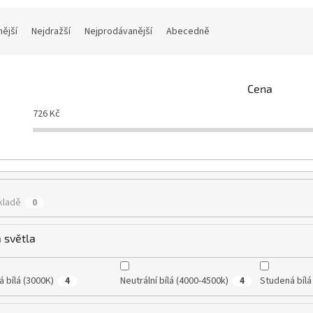
nější
Nejdražší
Nejprodávanější
Abecedně
Cena
726
Kč
kladě
0
 světla
á bílá (3000K)
Neutrální bílá (4000-4500k)
Studená bílá
4
4