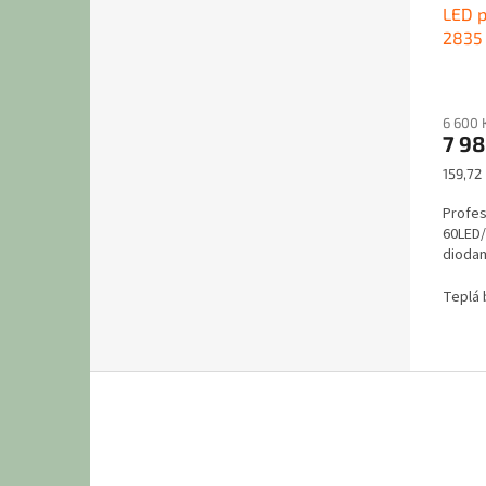
LED 
2835
6 600 
7 9
Měrná
159,72 
cena:
Profes
60LED/
diodam
Teplá 
Z
á
p
a
t