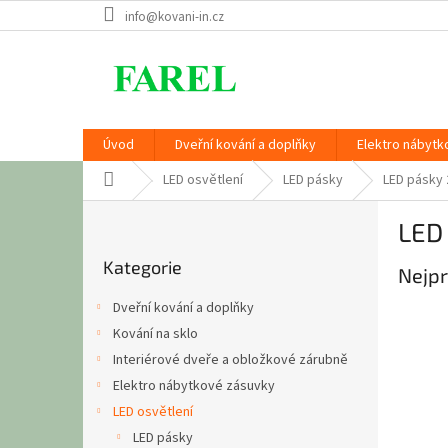
Přejít
info@kovani-in.cz
na
obsah
Úvod
Dveřní kování a doplňky
Elektro nábytk
Domů
LED osvětlení
LED pásky
LED pásky 
P
LED
o
Přeskočit
s
Kategorie
kategorie
Nejpr
t
r
Dveřní kování a doplňky
a
Kování na sklo
n
Interiérové dveře a obložkové zárubně
n
í
Elektro nábytkové zásuvky
p
LED osvětlení
a
LED pásky