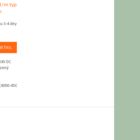
D/m typ
m
u 3-4 dny
DETAIL
24V DC
azený
 (4000-4500k)
Studená bílá (6000K)