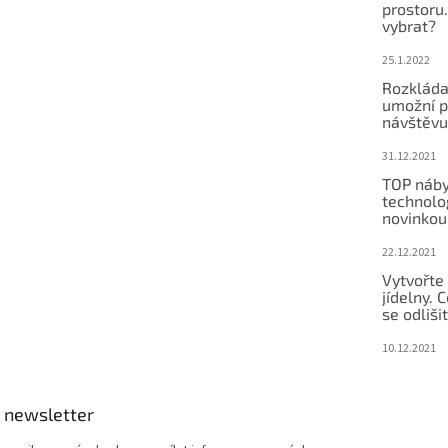
prostoru.
vybrat?
25.1.2022
Rozkláda
umožní po
návštěvu
31.12.2021
TOP náby
technolog
novinkou
22.12.2021
Vytvořte
jídelny.
se odliši
10.12.2021
 newsletter