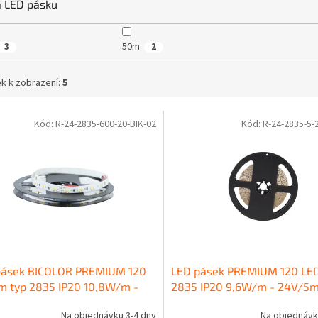
a LED pásku
50m
3
2
k k zobrazení:
5
Kód:
R-24-2835-600-20-BIK-02
Kód:
R-24-2835-5-
pásek BICOLOR PREMIUM 120
LED pásek PREMIUM 120 LE
m typ 2835 IP20 10,8W/m -
2835 IP20 9,6W/m - 24V/5
5m
Na objednávku 3-4 dny
Na objednávk