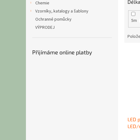
Délk
Chemie
Vzorníky, katalogy a šablony
Ochranné pomůcky
5m
VÝPRODEJ
Polože
V
Přijímáme online platby
ý
p
i
s
p
r
o
d
u
LED 
k
LED/
t
24V/
ů