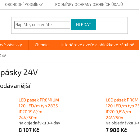
OBCHODNÍ PODMÍNKY
PODMÍNKY OCHRANY OSOBNÍCH ÚDAJŮ
HLEDAT
ové zásuvky
Chemie
Interiérové dveře a obložkové zárubně
24V
 pásky 24V
odávanější
LED pásek PREMIUM
LED pásek PRE
120 LED/m typ 2835
120 LED/m typ 2
IP20 19W/m -
IP20 9,6W/m -
24V/50m
24V/50m
Na objednávku 3-4 dny
Na objednávku 3-
8 107 Kč
7 986 Kč