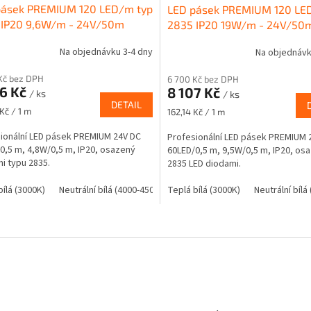
pásek PREMIUM 120 LED/m typ
LED pásek PREMIUM 120 LE
 IP20 9,6W/m - 24V/50m
2835 IP20 19W/m - 24V/50
Na objednávku 3-4 dny
Na objednávk
Kč bez DPH
6 700 Kč bez DPH
86 Kč
8 107 Kč
/ ks
/ ks
DETAIL
Měrná
Kč / 1 m
162,14 Kč / 1 m
cena:
ionální LED pásek PREMIUM 24V DC
Profesionální LED pásek PREMIUM 
0,5 m, 4,8W/0,5 m, IP20, osazený
60LED/0,5 m, 9,5W/0,5 m, IP20, os
i typu 2835.
2835 LED diodami.
bílá (3000K)
Neutrální bílá (4000-4500k)
Teplá bílá (3000K)
Studená bílá (6000K)
Neutrální bílá
O
v
l
á
d
a
c