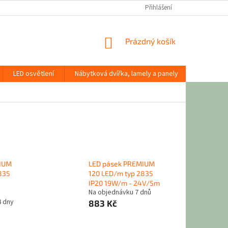
Přihlášení
NÁKUPNÍ
Prázdný košík
KOŠÍK
LED osvětlení
Nábytková dvířka, lamely a panely
Stavební
MIUM
LED pásek PREMIUM
835
120 LED/m typ 2835
IP20 19W/m - 24V/5m
Na objednávku 7 dnů
4 dny
883 Kč