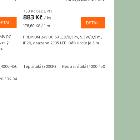
730 Kč bez DPH
883 Kč
/ ks
DETAIL
DETAIL
Měrná
176,60 Kč / 1 m
cena:
24V DC
PREMIUM 24V DC 60 LED/0,5 m, 9,5W/0,5 m,
azený
IP20, osazeno 2835 LED. Délka role je 5 m.
m.
 (4000-4500k)
Teplá bílá (3000K)
Studená bílá (6000K)
Neutrální bílá (4000-4500k)
Studená bílá
20-30K-04