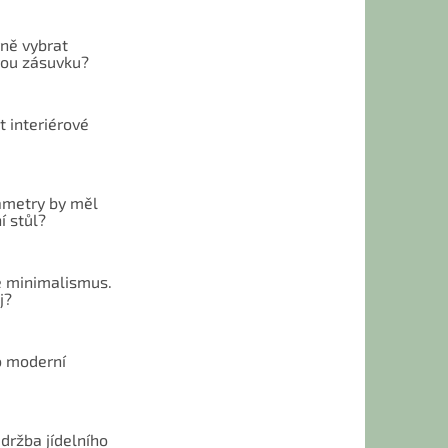
vně vybrat
ou zásuvku?
t interiérové
ametry by měl
í stůl?
 minimalismus.
j?
o moderní
u
držba jídelního