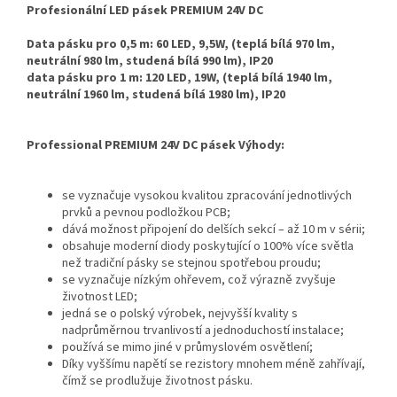
Profesionální LED pásek PREMIUM 24V DC
Data pásku pro 0,5 m: 60 LED, 9,5W, (teplá bílá 970 lm,
neutrální 980 lm, studená bílá 990 lm), IP20
data pásku pro 1 m: 120 LED, 19W, (teplá bílá 1940 lm,
neutrální 1960 lm, studená bílá 1980 lm), IP20
Professional PREMIUM 24V DC pásek Výhody:
se vyznačuje vysokou kvalitou zpracování jednotlivých
prvků a pevnou podložkou PCB;
dává možnost připojení do delších sekcí – až 10 m v sérii;
obsahuje moderní diody poskytující o 100% více světla
než tradiční pásky se stejnou spotřebou proudu;
se vyznačuje nízkým ohřevem, což výrazně zvyšuje
životnost LED;
jedná se o polský výrobek, nejvyšší kvality s
nadprůměrnou trvanlivostí a jednoduchostí instalace;
používá se mimo jiné v průmyslovém osvětlení;
Díky vyššímu napětí se rezistory mnohem méně zahřívají,
čímž se prodlužuje životnost pásku.