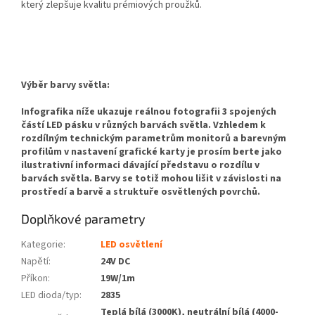
který zlepšuje kvalitu prémiových proužků.
Výběr barvy světla:
Infografika níže ukazuje reálnou fotografii 3 spojených
částí LED pásku v různých barvách světla. Vzhledem k
rozdílným technickým parametrům monitorů a barevným
profilům v nastavení grafické karty je prosím berte jako
ilustrativní informaci dávající představu o rozdílu v
barvách světla. Barvy se totiž mohou lišit v závislosti na
prostředí a barvě a struktuře osvětlených povrchů.
Doplňkové parametry
Kategorie
:
LED osvětlení
Napětí
:
24V DC
Příkon
:
19W/1m
LED dioda/typ
:
2835
Teplá bílá (3000K), neutrální bílá (4000-