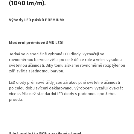
(1040 lm/m).
Výhody LED pásků PREMIUM:
Moderní prémiové SMD LED!
Jedná se o speciálně vybrané LED diody. Vyznačují se
rovnoměrnou barvou světla po celé délce role a velmi vysokou
světelnou účinností. Díky tomu získáme rovnoměrně rozptýlenou
záři světla s jednotnou barvou.
LED diody prémiové třídy jsou zárukou plné světelné účinnosti
po celou dobu svícení deklarovanou výrobcem. Vyzařují dvakrát
více světla než standardní LED diody s podobnou spotřebou
proudu.
Silná podložka PCB a zesílené stopy!