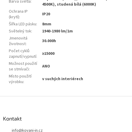
Barva světla
:
4500K), studená bílá (6000K)
Ochrana IP
IP20
(krytí)
:
Šířka LED pásku
:
8mm
Světelný tok
:
1940-1980 lm/1m
Jmenovitá
30.000h
životnost
:
Počet cyklů
≥15000
zapnutí/vypnutí
:
Možnost použití
ANO
se stmívači
:
Místo použití
v suchých interiérech
výrobku
:
Z
á
p
a
Kontakt
t
info
@
kovani-in.cz
í