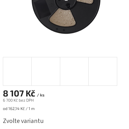
8 107 Kč
/ ks
6 700 Kč bez DPH
Měrná
od 162,14 Kč / 1 m
cena:
Zvolte variantu