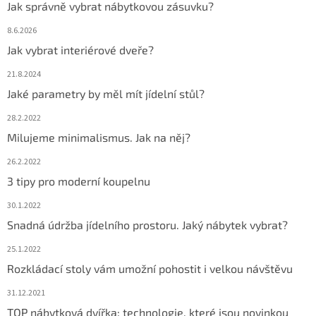
Jak správně vybrat nábytkovou zásuvku?
8.6.2026
Jak vybrat interiérové dveře?
21.8.2024
Jaké parametry by měl mít jídelní stůl?
28.2.2022
Milujeme minimalismus. Jak na něj?
26.2.2022
3 tipy pro moderní koupelnu
30.1.2022
Snadná údržba jídelního prostoru. Jaký nábytek vybrat?
25.1.2022
Rozkládací stoly vám umožní pohostit i velkou návštěvu
31.12.2021
TOP nábytková dvířka: technologie, které jsou novinkou