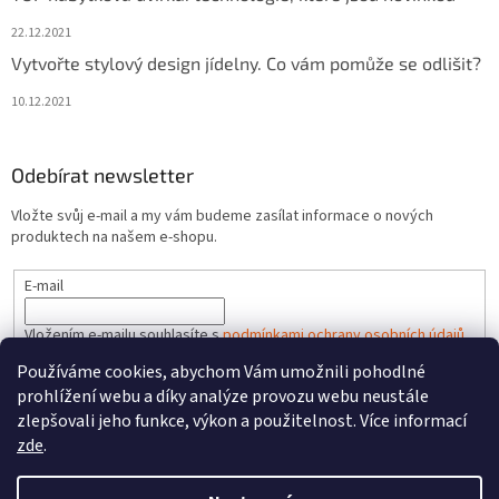
22.12.2021
Vytvořte stylový design jídelny. Co vám pomůže se odlišit?
10.12.2021
Odebírat newsletter
Vložte svůj e-mail a my vám budeme zasílat informace o nových
produktech na našem e-shopu.
E-mail
Vložením e-mailu souhlasíte s
podmínkami ochrany osobních údajů
Používáme cookies, abychom Vám umožnili pohodlné
PŘIHLÁSIT SE
prohlížení webu a díky analýze provozu webu neustále
zlepšovali jeho funkce, výkon a použitelnost. Více informací
zde
.
Vytvořil Shoptet