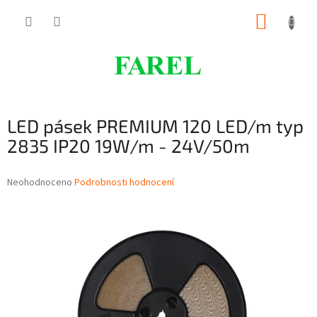
Přejít
NÁKUP
na
obsah
KOŠÍK
LED pásek PREMIUM 120 LED/m typ
2835 IP20 19W/m - 24V/50m
Průměrné
Neohodnoceno
Podrobnosti hodnocení
hodnocení
produktu
je
0,0
z
5
hvězdiček.