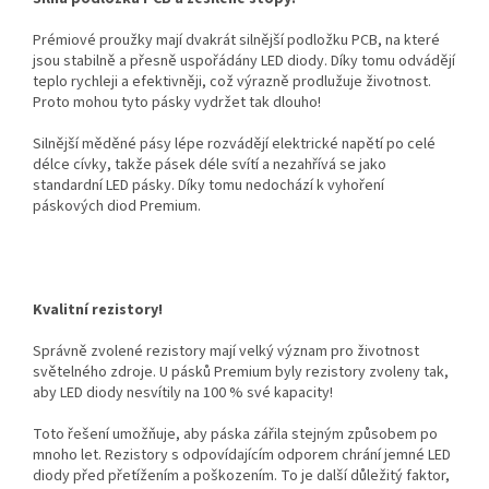
Prémiové proužky mají dvakrát silnější podložku PCB, na které
jsou stabilně a přesně uspořádány LED diody. Díky tomu odvádějí
teplo rychleji a efektivněji, což výrazně prodlužuje životnost.
Proto mohou tyto pásky vydržet tak dlouho!
Silnější měděné pásy lépe rozvádějí elektrické napětí po celé
délce cívky, takže pásek déle svítí a nezahřívá se jako
standardní LED pásky. Díky tomu nedochází k vyhoření
páskových diod Premium.
Kvalitní rezistory!
Správně zvolené rezistory mají velký význam pro životnost
světelného zdroje. U pásků Premium byly rezistory zvoleny tak,
aby LED diody nesvítily na 100 % své kapacity!
Toto řešení umožňuje, aby páska zářila stejným způsobem po
mnoho let. Rezistory s odpovídajícím odporem chrání jemné LED
diody před přetížením a poškozením. To je další důležitý faktor,