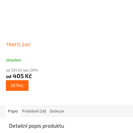
TRAFO 24V
Skladem
Průměrné
hodnocení
od 335 Kč bez DPH
produktu
405 Kč
od
je
5,0
DETAIL
z
5
hvězdiček.
Popis
Podobné (16)
Diskuze
Detailní popis produktu