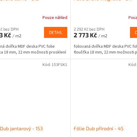
Pouze náhled
Pouz
Kč bez DPH
2 292 Kč bez DPH
DETAIL
3 Kč
2 773 Kč
/ m2
/ m2
aná dvířka MDF deska PVC folie
foliovaná dvířka MDF deska PVC fol
ka 18 mm, 22 mm možnosti prosklení
tloušťka 18 mm, 22 mm možnosti p
Kód:
153FSK1
Kód
 Dub jantarový - 153
Fólie Dub přírodní - 45