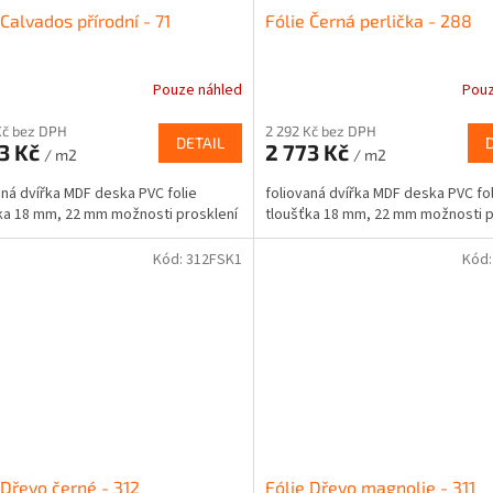
 Calvados přírodní - 71
Fólie Černá perlička - 288
Pouze náhled
Pouz
Průměrné
hodnocení
Kč bez DPH
2 292 Kč bez DPH
produktu
DETAIL
3 Kč
2 773 Kč
je
/ m2
/ m2
5,0
aná dvířka MDF deska PVC folie
foliovaná dvířka MDF deska PVC fol
z
ka 18 mm, 22 mm možnosti prosklení
tloušťka 18 mm, 22 mm možnosti p
5
hvězdiček.
Kód:
312FSK1
Kód
 Dřevo černé - 312
Fólie Dřevo magnolie - 311