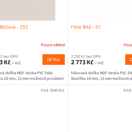
 Béžová - 252
Fólie Bílá - 01
Pouze náhled
Pouz
Kč bez DPH
2 292 Kč bez DPH
DETAIL
3 Kč
2 773 Kč
/ m2
/ m2
aná dvířka MDF deska PVC folie
foliovaná dvířka MDF deska PVC fol
ka 18 mm, 22 mm možnosti prosklení
tloušťka 18 mm, 22 mm možnosti p
Kód:
004FSK1
Kód