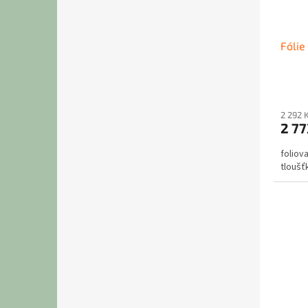
Fólie
2 292 
2 77
foliov
tloušť