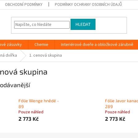
OBCHODNÍ PODMÍNKY
PODMÍNKY OCHRANY OSOBNÍCH ÚDAJŮ
HLEDAT
ové zásuvky
Chemie
Interiérové dveře a obložkové zárubně
aná dvířka
1. cenová skupina
enová skupina
odávanější
Fólie Wenge hnědé -
Fólie Javor kana
89
289
Pouze náhled
Pouze náhled
2 773 Kč
2 773 Kč