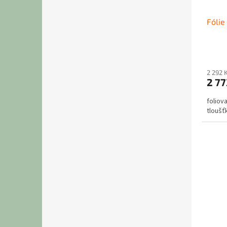
Fólie
2 292 
2 77
foliov
tloušť