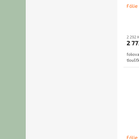
Fólie
2 292 
2 77
foliov
tloušť
Fólie