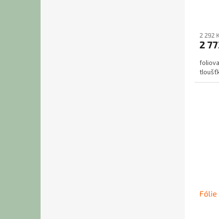
2 292 
2 77
foliov
tloušť
Fólie