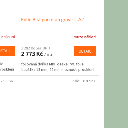
Fólie Bílá porcelán gravír - 241
e náhled
Pouze náhled
2 292 Kč bez DPH
DETAIL
DETAIL
2 773 Kč
/ m2
ie
foliovaná dvířka MDF deska PVC folie
rosklení
tloušťka 18 mm, 22 mm možnosti prosklení
:
253FSK1
Kód:
162FSK1