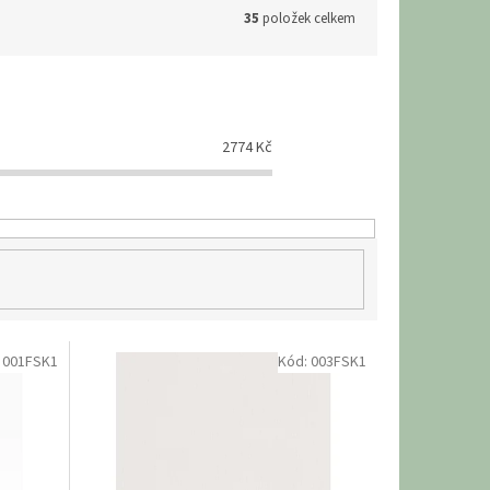
35
položek celkem
2774
Kč
:
001FSK1
Kód:
003FSK1