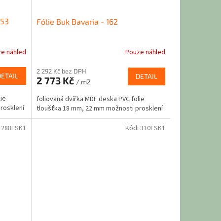
253
Fólie Buk Bavaria - 162
e náhled
Pouze náhled
2 292 Kč bez DPH
DETAIL
DETAIL
2 773 Kč
/ m2
ie
foliovaná dvířka MDF deska PVC folie
rosklení
tloušťka 18 mm, 22 mm možnosti prosklení
:
288FSK1
Kód:
310FSK1