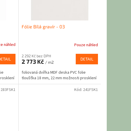
Fólie Bílá gravír - 03
e náhled
Pouze náhled
2 292 Kč bez DPH
DETAIL
DETAIL
2 773 Kč
/ m2
ie
foliovaná dvířka MDF deska PVC folie
rosklení
tloušťka 18 mm, 22 mm možnosti prosklení
:
283FSK1
Kód:
241FSK1