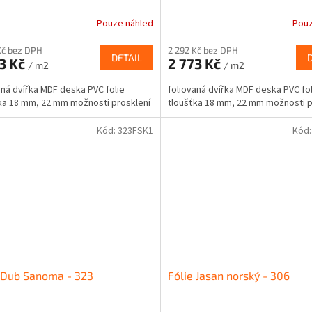
Pouze náhled
Pouz
Kč bez DPH
2 292 Kč bez DPH
DETAIL
3 Kč
2 773 Kč
/ m2
/ m2
aná dvířka MDF deska PVC folie
foliovaná dvířka MDF deska PVC fol
ka 18 mm, 22 mm možnosti prosklení
tloušťka 18 mm, 22 mm možnosti p
Kód:
323FSK1
Kód
 Dub Sanoma - 323
Fólie Jasan norský - 306