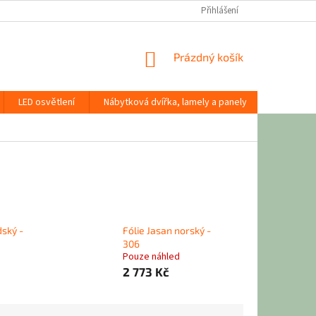
Přihlášení
NÁKUPNÍ
Prázdný košík
KOŠÍK
LED osvětlení
Nábytková dvířka, lamely a panely
Stavební
dský -
Fólie Jasan norský -
306
Pouze náhled
2 773 Kč