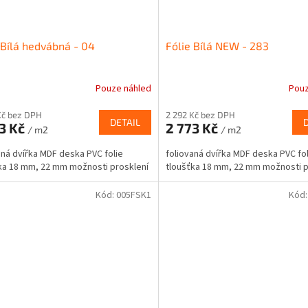
 Bílá hedvábná - 04
Fólie Bílá NEW - 283
Pouze náhled
Pouz
Kč bez DPH
2 292 Kč bez DPH
DETAIL
3 Kč
2 773 Kč
/ m2
/ m2
aná dvířka MDF deska PVC folie
foliovaná dvířka MDF deska PVC fol
ka 18 mm, 22 mm možnosti prosklení
tloušťka 18 mm, 22 mm možnosti p
Kód:
005FSK1
Kód