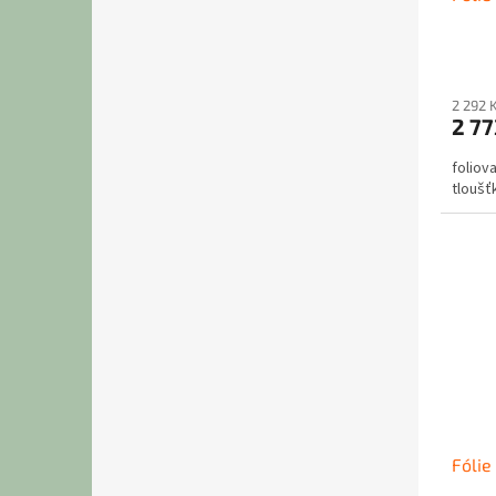
2 292 
2 77
foliov
tloušť
Fólie