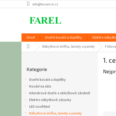
Přejít
info@kovani-in.cz
na
obsah
Úvod
Dveřní kování a doplňky
Elektro nábytk
Domů
Nábytková dvířka, lamely a panely
Fóliov
P
1. c
o
Přeskočit
s
Kategorie
kategorie
Nejpr
t
r
Dveřní kování a doplňky
a
Kování na sklo
n
Interiérové dveře a obložkové zárubně
n
í
Elektro nábytkové zásuvky
p
LED osvětlení
a
Nábytková dvířka, lamely a panely
Ř