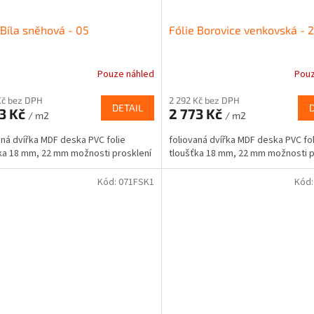
 Bíla sněhová - 05
Fólie Borovice venkovská - 
Pouze náhled
Pouz
Průměrné
hodnocení
Kč bez DPH
2 292 Kč bez DPH
produktu
DETAIL
3 Kč
2 773 Kč
je
/ m2
/ m2
5,0
aná dvířka MDF deska PVC folie
foliovaná dvířka MDF deska PVC fol
z
ka 18 mm, 22 mm možnosti prosklení
tloušťka 18 mm, 22 mm možnosti p
5
hvězdiček.
Kód:
071FSK1
Kód