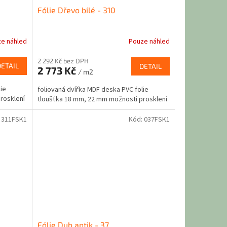
Fólie Dřevo bílé - 310
e náhled
Pouze náhled
2 292 Kč bez DPH
DETAIL
DETAIL
2 773 Kč
/ m2
ie
foliovaná dvířka MDF deska PVC folie
rosklení
tloušťka 18 mm, 22 mm možnosti prosklení
:
311FSK1
Kód:
037FSK1
Fólie Dub antik - 37