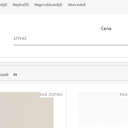
nější
Nejdražší
Nejprodávanější
Abecedně
Cena
2773
Kč
kladě
35
Kód:
252FSK1
Kód