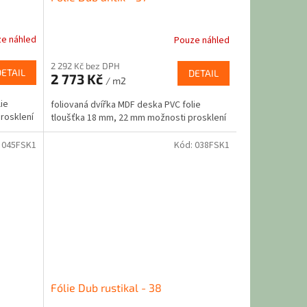
e náhled
Pouze náhled
2 292 Kč bez DPH
DETAIL
DETAIL
2 773 Kč
/ m2
ie
foliovaná dvířka MDF deska PVC folie
rosklení
tloušťka 18 mm, 22 mm možnosti prosklení
:
045FSK1
Kód:
038FSK1
Fólie Dub rustikal - 38