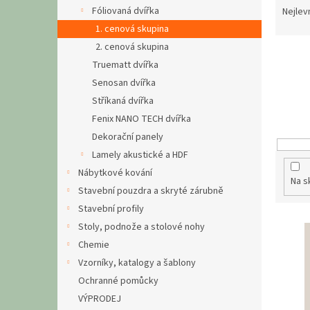
n
a
Fóliovaná dvířka
Nejlev
e
z
1. cenová skupina
l
e
2. cenová skupina
n
Truematt dvířka
í
Senosan dvířka
p
r
Stříkaná dvířka
o
Fenix NANO TECH dvířka
d
Dekorační panely
u
Lamely akustické a HDF
k
Nábytkové kování
t
Na s
Stavební pouzdra a skryté zárubně
ů
Stavební profily
V
Stoly, podnože a stolové nohy
ý
Chemie
p
Vzorníky, katalogy a šablony
i
Ochranné pomůcky
s
p
VÝPRODEJ