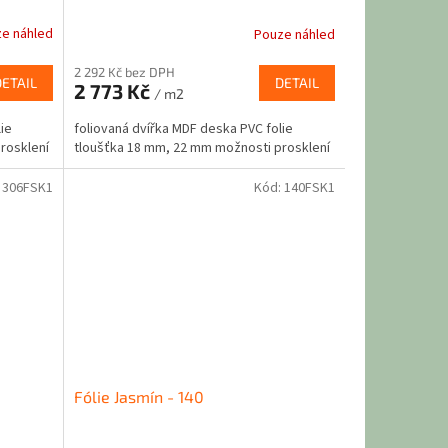
e náhled
Pouze náhled
2 292 Kč bez DPH
DETAIL
DETAIL
2 773 Kč
/ m2
ie
foliovaná dvířka MDF deska PVC folie
rosklení
tloušťka 18 mm, 22 mm možnosti prosklení
:
306FSK1
Kód:
140FSK1
Fólie Jasmín - 140