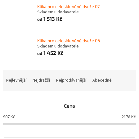
Klika pro celoskleněné dveře 07
Skladem u dodavatele
1 513 Kč
od
Klika pro celoskleněné dveře 06
Skladem u dodavatele
1 452 Kč
od
Ř
a
Nejlevnější
Nejdražší
Nejprodávanější
Abecedně
z
e
n
Cena
í
p
907
Kč
2178
Kč
r
o
d