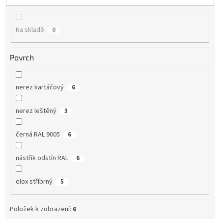
u
k
t
Na skladě
0
ů
Povrch
nerez kartáčový
6
nerez leštěný
3
černá RAL 9005
6
nástřik odstín RAL
6
elox stříbrný
5
Položek k zobrazení:
6