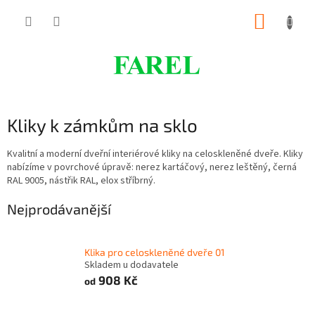
Přejít
NÁKUP
na
obsah
KOŠÍK
Kliky k zámkům na sklo
Kvalitní a moderní dveřní interiérové kliky na celoskleněné dveře. Kliky
nabízíme v povrchové úpravě: nerez kartáčový, nerez leštěný, černá
RAL 9005, nástřik RAL, elox stříbrný.
Nejprodávanější
Klika pro celoskleněné dveře 01
Skladem u dodavatele
908 Kč
od