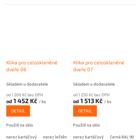
Klika pro celoskleněné
Klika pro celoskleněné
dveře 06
dveře 07
Skladem u dodavatele
Skladem u dodavatele
od 1 200 Kč bez DPH
od 1 250 Kč bez DPH
1 452 Kč
1 513 Kč
od
od
/ ks
/ ks
DETAIL
DETAIL
Použití na sklo
Použití na sklo
nerez kartáčový
nerez leštěný
nerez kartáčový
černá RAL 9005
nástřik odstín R
černá RAL 9005