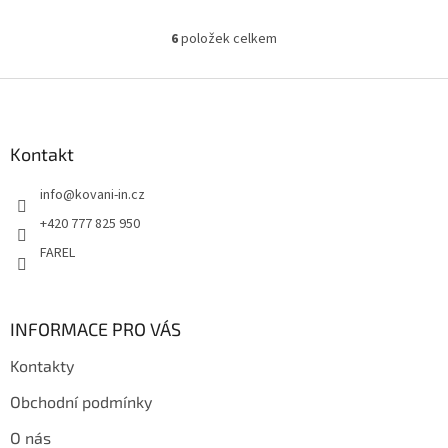
6
položek celkem
O
v
l
Z
á
á
d
p
a
a
Kontakt
c
t
í
info
@
kovani-in.cz
í
p
r
+420 777 825 950
v
FAREL
k
y
v
ý
INFORMACE PRO VÁS
p
i
Kontakty
s
u
Obchodní podmínky
O nás