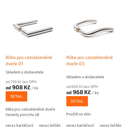
V
ý
p
i
s
p
r
o
d
Klika pro celoskleněné
Klika pro celoskleněné
u
dveře 01
dveře 03
k
Skladem u dodavatele
Průměrné
t
Skladem u dodavatele
hodnocení
ů
od 750 Kč bez DPH
produktu
908 Kč
od 800 Kč bez DPH
od
/ ks
je
968 Kč
od
/ ks
5,0
DETAIL
z
DETAIL
5
Klika pro celoskleněné dveře
hvězdiček.
Použití na sklo
Varianty povrchu (4)
nerez kartáčový
nerez leštěný
nerez kartáčový
černá RAL 9005
nástřik odstín R
nerez leštěný