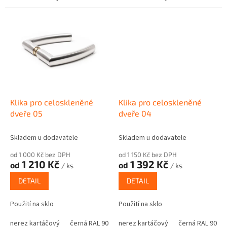
Klika pro celoskleněné
Klika pro celoskleněné
dveře 05
dveře 04
Skladem u dodavatele
Skladem u dodavatele
od 1 000 Kč bez DPH
od 1 150 Kč bez DPH
1 210 Kč
1 392 Kč
od
od
/ ks
/ ks
DETAIL
DETAIL
Použití na sklo
Použití na sklo
nerez kartáčový
černá RAL 9005
nerez kartáčový
nástřik odstín RAL
černá RAL 9005
elox stříbrn