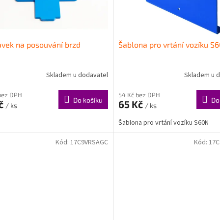
avek na posouvání brzd
Šablona pro vrtání vozíku S
Skladem u dodavatel
Skladem u d
bez DPH
54 Kč bez DPH
Do košíku
Do
Kč
65 Kč
/ ks
/ ks
Šablona pro vrtání vozíku S60N
Kód:
17C9VRSAGC
Kód:
17C