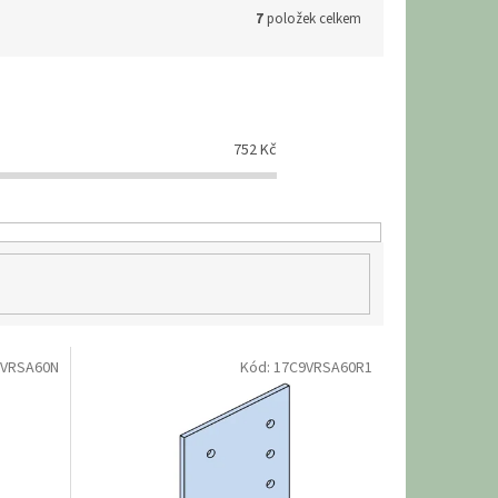
7
položek celkem
752
Kč
9VRSA60N
Kód:
17C9VRSA60R1