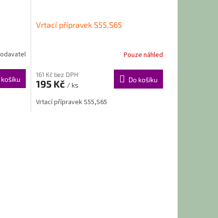
Vrtací přípravek S55,S65
odavatel
Pouze náhled
161 Kč bez DPH
 košíku
Do košíku
195 Kč
/ ks
Vrtací přípravek S55,S65