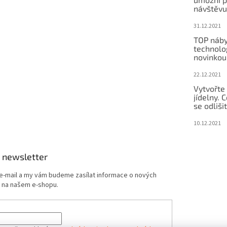
návštěvu
31.12.2021
TOP náby
technolog
novinkou
22.12.2021
Vytvořte
jídelny.
se odliši
10.12.2021
 newsletter
 e-mail a my vám budeme zasílat informace o nových
 na našem e-shopu.