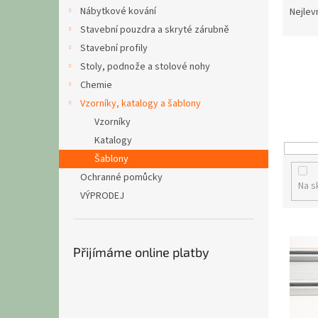
n
a
Nábytkové kování
Nejlev
e
z
Stavební pouzdra a skryté zárubně
l
e
Stavební profily
n
Stoly, podnože a stolové nohy
í
Chemie
p
r
Vzorníky, katalogy a šablony
o
Vzorníky
d
Katalogy
u
Šablony
k
Ochranné pomůcky
t
Na s
VÝPRODEJ
ů
V
ý
Přijímáme online platby
p
i
s
p