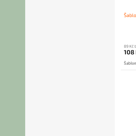
Šablo
89 Kč 
108
Šablon