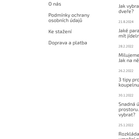
O nás
v
Jak vybra
ý
dveře?
Podmínky ochrany
p
osobních údajů
i
21.8.2024
s
Jaké par
Ke stažení
u
mít jídeln
Doprava a platba
28.2.2022
Milujeme
Jak na ně
26.2.2022
3 tipy pr
koupeln
30.1.2022
Snadná ú
prostoru.
vybrat?
25.1.2022
Rozkláda
umožní po