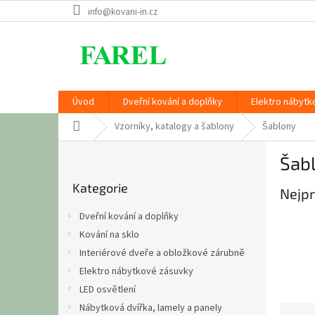
Přejít
info@kovani-in.cz
na
obsah
Úvod
Dveřní kování a doplňky
Elektro nábytk
Domů
Vzorníky, katalogy a šablony
Šablony
P
Šab
o
Přeskočit
s
Kategorie
kategorie
Nejpr
t
r
Dveřní kování a doplňky
a
Kování na sklo
n
Interiérové dveře a obložkové zárubně
n
í
Elektro nábytkové zásuvky
p
LED osvětlení
a
Nábytková dvířka, lamely a panely
Ř