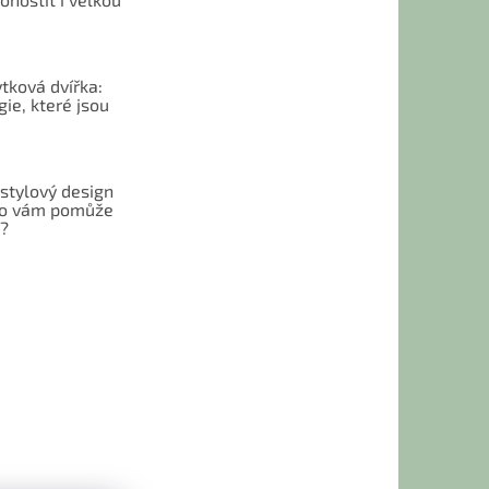
tková dvířka:
ie, které jsou
 stylový design
 Co vám pomůže
t?