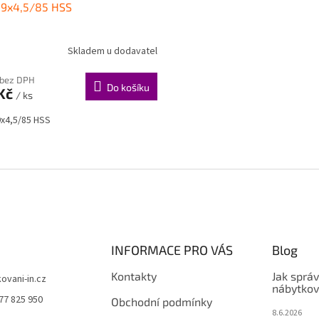
 9x4,5/85 HSS
Skladem u dodavatel
 bez DPH
Do košíku
 Kč
/ ks
9x4,5/85 HSS
O
v
l
á
d
a
c
í
INFORMACE PRO VÁS
Blog
p
r
Kontakty
Jak sprá
kovani-in.cz
v
nábytkov
77 825 950
k
Obchodní podmínky
8.6.2026
y