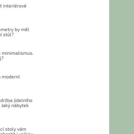
t interiérové
ametry by měl
í stůl?
 minimalismus.
j?
o moderní
u
držba jídelního
 Jaký nábytek
cí stoly vám
hostit i velkou