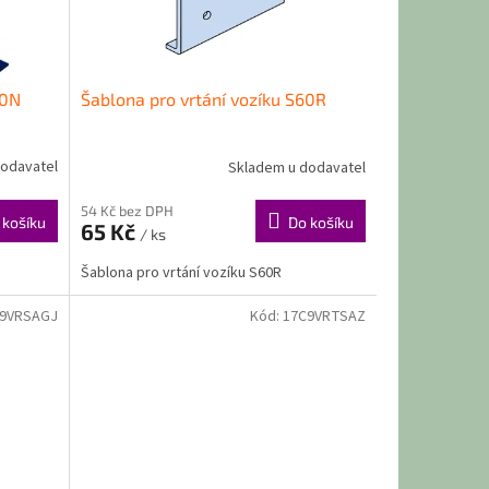
60N
Šablona pro vrtání vozíku S60R
odavatel
Skladem u dodavatel
54 Kč bez DPH
 košíku
Do košíku
65 Kč
/ ks
Šablona pro vrtání vozíku S60R
9VRSAGJ
Kód:
17C9VRTSAZ