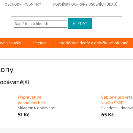
OBCHODNÍ PODMÍNKY
PODMÍNKY OCHRANY OSOBNÍCH ÚDAJŮ
HLEDAT
ové zásuvky
Chemie
Interiérové dveře a obložkové zárubně
lony
odávanější
Přípravek na
Šablona pro vrtá
posouvání brzd
vozíku S60R
Skladem u dodavatel
Skladem u dodava
51 Kč
65 Kč