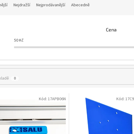
nější
Nejdražší
Nejprodávanější
Abecedně
Cena
50
Kč
kladě
0
Kód:
17APB06N
Kód:
17C