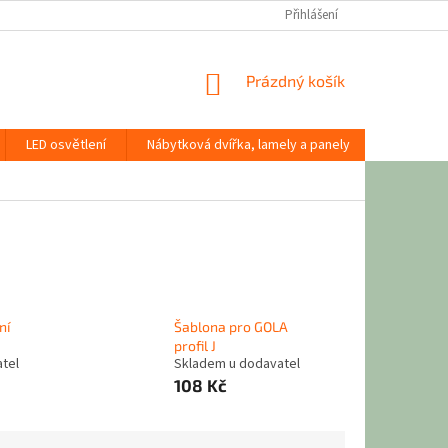
Přihlášení
NÁKUPNÍ
Prázdný košík
KOŠÍK
LED osvětlení
Nábytková dvířka, lamely a panely
Stavební
ní
Šablona pro GOLA
profil J
tel
Skladem u dodavatel
108 Kč