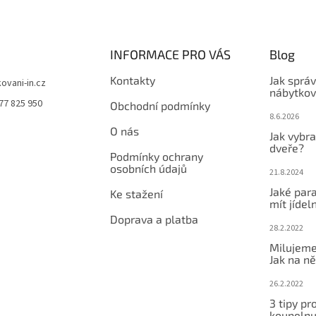
d
a
c
í
INFORMACE PRO VÁS
Blog
p
r
Kontakty
Jak sprá
kovani-in.cz
v
nábytkov
77 825 950
k
Obchodní podmínky
8.6.2026
y
O nás
v
Jak vybra
ý
dveře?
Podmínky ochrany
p
osobních údajů
i
21.8.2024
s
Jaké par
Ke stažení
u
mít jídeln
Doprava a platba
28.2.2022
Milujeme
Jak na ně
26.2.2022
3 tipy pr
koupeln