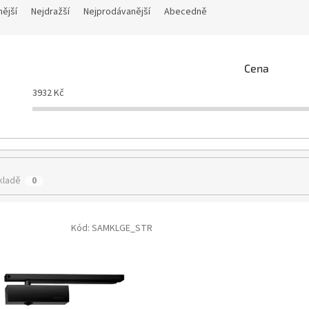
nější
Nejdražší
Nejprodávanější
Abecedně
Cena
3932
Kč
kladě
0
Kód:
SAMKLGE_STR