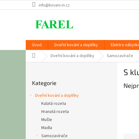
Přejít
info@kovani-in.cz
na
obsah
Úvod
Dveřní kování a doplňky
Elektro nábytk
Domů
Dveřní kování a doplňky
Samozavírače
P
S kl
o
Přeskočit
s
Kategorie
kategorie
Nejpr
t
r
Dveřní kování a doplňky
a
Kulatá rozeta
n
Hranatá rozeta
n
í
Mušle
p
Madla
a
Samozavírače
Ř