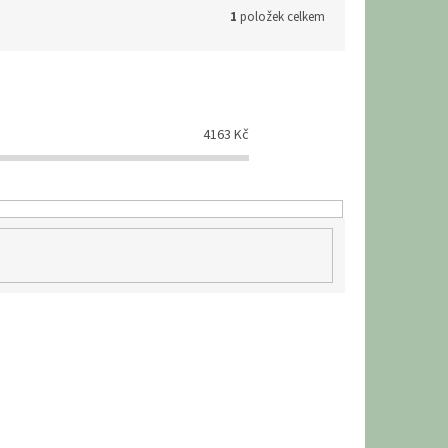
1
položek celkem
4163
Kč