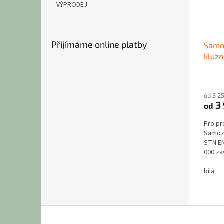
r
VÝPRODEJ
o
d
u
Přijímáme online platby
Samoz
k
kluzn
t
ů
od 3 2
3 
od
Pro pr
Samoza
STN EN
000 za
dveřníh
bílá
Z
á