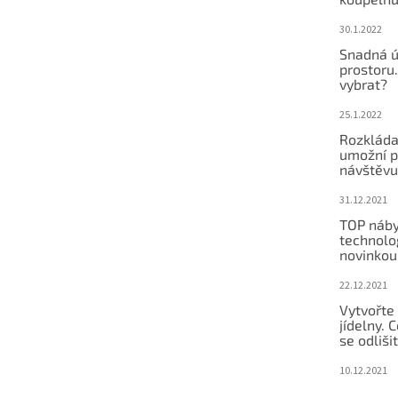
30.1.2022
Snadná ú
prostoru.
vybrat?
25.1.2022
Rozkláda
umožní po
návštěvu
31.12.2021
TOP náby
technolog
novinkou
22.12.2021
Vytvořte
jídelny.
se odliši
10.12.2021