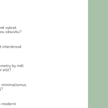
vně vybrat
ou zásuvku?
t interiérové
ametry by měl
í stůl?
 minimalismus.
j?
o moderní
u