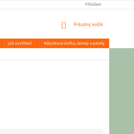
Přihlášení
NÁKUPNÍ
Prázdný košík
KOŠÍK
LED osvětlení
Nábytková dvířka, lamely a panely
Stavební