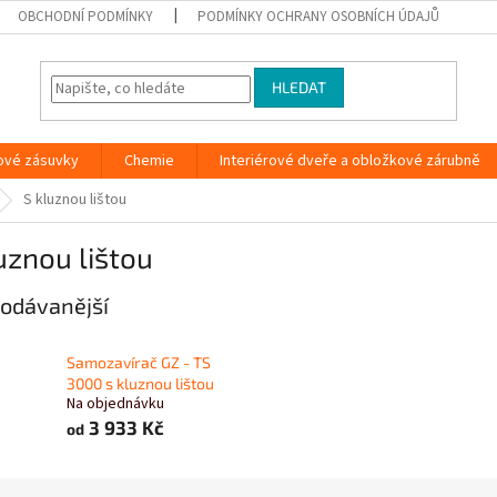
OBCHODNÍ PODMÍNKY
PODMÍNKY OCHRANY OSOBNÍCH ÚDAJŮ
HLEDAT
ové zásuvky
Chemie
Interiérové dveře a obložkové zárubně
S kluznou lištou
uznou lištou
odávanější
Samozavírač GZ - TS
3000 s kluznou lištou
Na objednávku
3 933 Kč
od