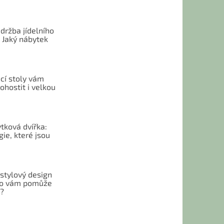
držba jídelního
 Jaký nábytek
cí stoly vám
hostit i velkou
tková dvířka:
ie, které jsou
 stylový design
 Co vám pomůže
t?