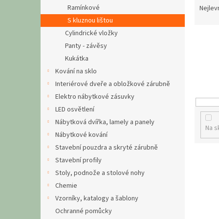
n
a
Ramínkové
Nejlev
e
z
S kluznou lištou
l
e
Cylindrické vložky
n
Panty - závěsy
í
Kukátka
p
r
Kování na sklo
o
Interiérové dveře a obložkové zárubně
d
Elektro nábytkové zásuvky
u
LED osvětlení
k
Nábytková dvířka, lamely a panely
t
Na s
Nábytkové kování
ů
Stavební pouzdra a skryté zárubně
V
Stavební profily
ý
Stoly, podnože a stolové nohy
p
Chemie
i
Vzorníky, katalogy a šablony
s
p
Ochranné pomůcky