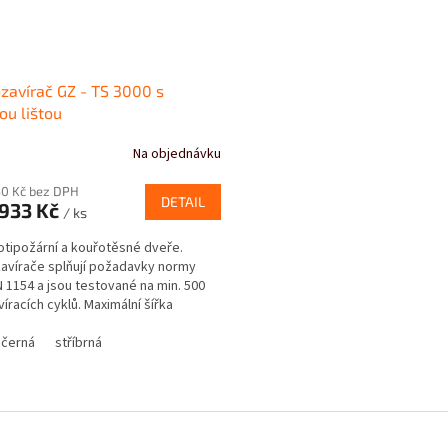
avírač GZ - TS 3000 s
ou lištou
Na objednávku
50 Kč bez DPH
DETAIL
933 Kč
/ ks
otipožární a kouřotěsné dveře.
vírače splňují požadavky normy
 1154 a jsou testované na min. 500
víracích cyklů. Maximální šířka
o křídla 1 100...
černá
stříbrná
O
v
l
á