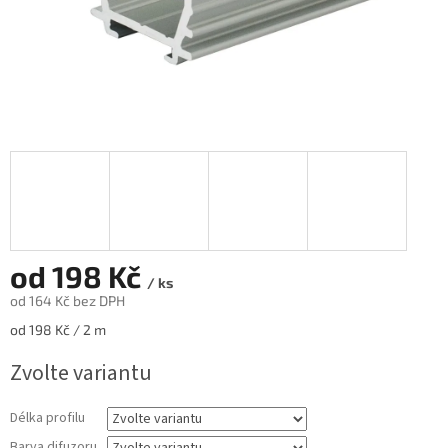
od
198 Kč
/ ks
od
164 Kč
bez DPH
Měrná
od 198 Kč / 2 m
cena:
Zvolte variantu
Délka profilu
Barva difuzoru