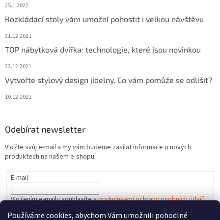
25.1.2022
Rozkládací stoly vám umožní pohostit i velkou návštěvu
31.12.2021
TOP nábytková dvířka: technologie, které jsou novinkou
22.12.2021
Vytvořte stylový design jídelny. Co vám pomůže se odlišit?
10.12.2021
Odebírat newsletter
Vložte svůj e-mail a my vám budeme zasílat informace o nových
produktech na našem e-shopu.
E-mail
Vložením e-mailu souhlasíte s
podmínkami ochrany osobních údajů
Používáme cookies, abychom Vám umožnili pohodlné