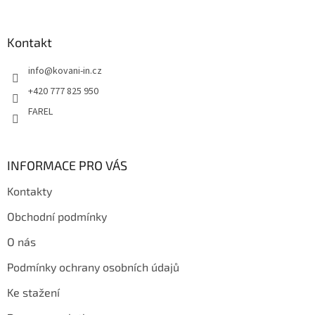
á
p
a
Kontakt
t
info
@
kovani-in.cz
í
+420 777 825 950
FAREL
INFORMACE PRO VÁS
Kontakty
Obchodní podmínky
O nás
Podmínky ochrany osobních údajů
Ke stažení