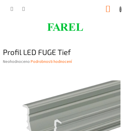
Přejít
NÁKUP
na
obsah
KOŠÍK
Profil LED FUGE Tief
Průměrné
Neohodnoceno
Podrobnosti hodnocení
hodnocení
produktu
je
0,0
z
5
hvězdiček.