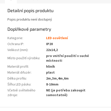
Detailní popis produktu
Popis produktu není dostupný
Doplňkové parametry
Kategorie
:
LED osvětlení
Ochrana IP
:
IP20
Velikost (mm)
:
22x14,2
pro vnitřní použití v suché
Místo použití výrobku
:
místnosti
Materiál profil
:
hliník
Materiál difuzér
:
plast
Délka profilu
:
2m,3m,4m,6m
Šířka LED pásku
:
8-10mm
Včetně světelného
NE (je potřeba zakoupit
zdroje
:
samostatně)
Z