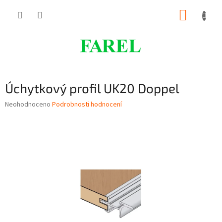
Přejít
NÁKUP
na
obsah
KOŠÍK
Úchytkový profil UK20 Doppel
Průměrné
Neohodnoceno
Podrobnosti hodnocení
hodnocení
produktu
je
0,0
z
5
hvězdiček.