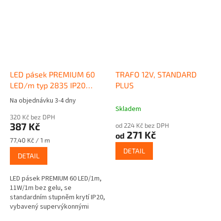
LED pásek PREMIUM 60
TRAFO 12V, STANDARD
LED/m typ 2835 IP20
PLUS
11W/m - 12V/5m
Na objednávku 3-4 dny
Průměrné
Skladem
hodnocení
320 Kč bez DPH
produktu
387 Kč
od 224 Kč bez DPH
je
271 Kč
od
5,0
Měrná
77,40 Kč / 1 m
z
cena:
DETAIL
DETAIL
5
hvězdiček.
LED pásek PREMIUM 60 LED/1m,
11W/1m bez gelu, se
standardním stupněm krytí IP20,
vybavený supervýkonnými
diodami typu 2835.