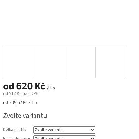
od
620 Kč
/ ks
od
512 Kč
bez DPH
Měrná
od 309,67 Kč / 1 m
cena:
Zvolte variantu
Délka profilu
Barva difuzoru