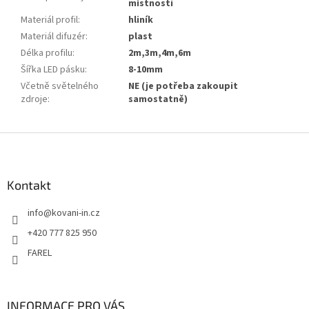
místnosti
Materiál profil
:
hliník
Materiál difuzér
:
plast
Délka profilu
:
2m,3m,4m,6m
Šířka LED pásku
:
8-10mm
Včetně světelného
NE (je potřeba zakoupit
zdroje
:
samostatně)
Z
á
p
a
Kontakt
t
info
@
kovani-in.cz
í
+420 777 825 950
FAREL
INFORMACE PRO VÁS