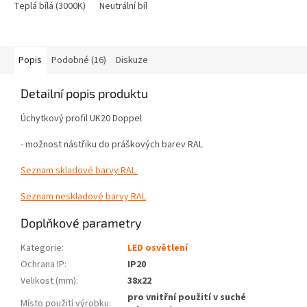
Teplá bílá (3000K)
Neutrální bílá (4000-4500k)
Studená bílá (6000K)
Popis
Podobné (16)
Diskuze
Detailní popis produktu
Úchytkový profil UK20 Doppel
- možnost nástřiku do práškových barev RAL
Seznam skladové barvy RAL
Seznam neskladové barvy RAL
Doplňkové parametry
Kategorie
:
LED osvětlení
Ochrana IP
:
IP20
Velikost (mm)
:
38x22
pro vnitřní použití v suché
Místo použití výrobku
: