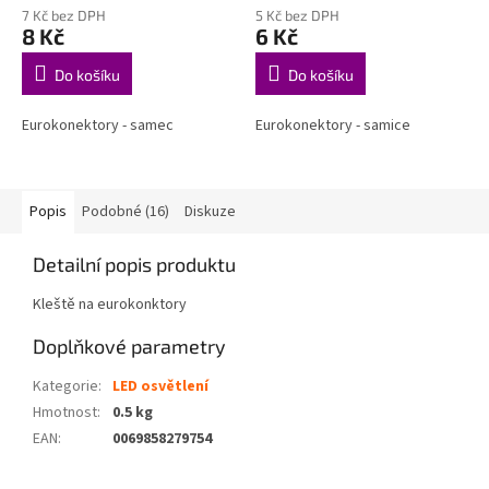
7 Kč bez DPH
5 Kč bez DPH
8 Kč
6 Kč
Do košíku
Do košíku
Eurokonektory - samec
Eurokonektory - samice
Popis
Podobné (16)
Diskuze
Detailní popis produktu
Kleště na eurokonktory
Doplňkové parametry
Kategorie
:
LED osvětlení
Hmotnost
:
0.5 kg
EAN
:
0069858279754