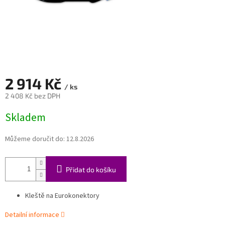
2 914 Kč
/ ks
2 408 Kč bez DPH
Měrná
Skladem
cena:
Můžeme doručit do:
12.8.2026
Přidat do košíku
Kleště na Eurokonektory
Detailní informace