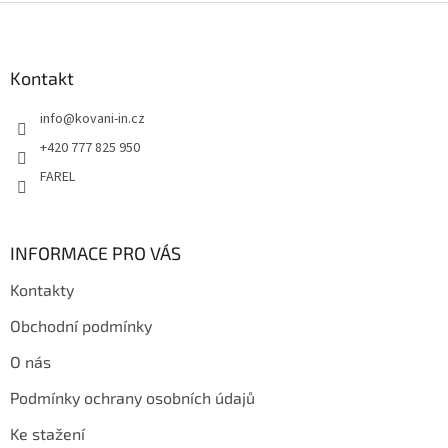
Z
á
p
a
Kontakt
t
info
@
kovani-in.cz
í
+420 777 825 950
FAREL
INFORMACE PRO VÁS
Kontakty
Obchodní podmínky
O nás
Podmínky ochrany osobních údajů
Ke stažení