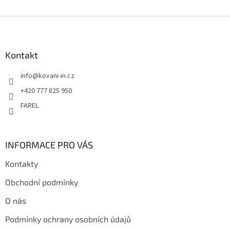
Z
á
p
a
Kontakt
t
info
@
kovani-in.cz
í
+420 777 825 950
FAREL
INFORMACE PRO VÁS
Kontakty
Obchodní podmínky
O nás
Podmínky ochrany osobních údajů