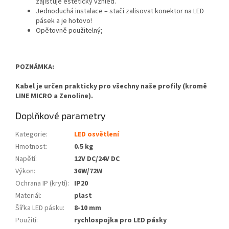
zajišťuje estetický vzhled.
Jednoduchá instalace – stačí zalisovat konektor na LED
pásek a je hotovo!
Opětovně použitelný;
POZNÁMKA:
Kabel je určen prakticky pro všechny naše profily (kromě
LINE MICRO a Zenoline).
Doplňkové parametry
Kategorie
:
LED osvětlení
Hmotnost
:
0.5 kg
Napětí
:
12V DC/24V DC
Výkon
:
36W/72W
Ochrana IP (krytí)
:
IP20
Materiál
:
plast
Šířka LED pásku
:
8-10 mm
Použití
:
rychlospojka pro LED pásky