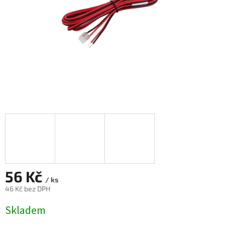
56 Kč
/ ks
46 Kč bez DPH
Měrná
Skladem
cena: