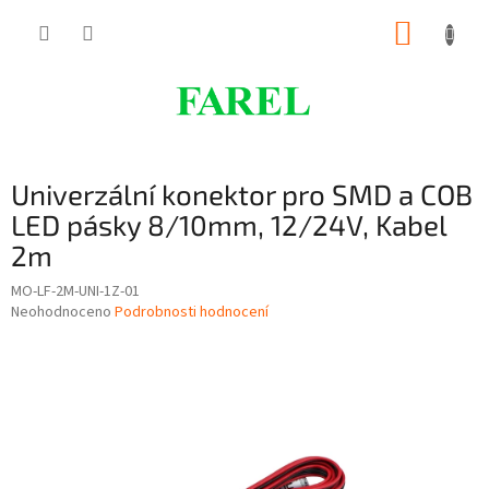
Přejít
NÁKUP
na
obsah
KOŠÍK
Univerzální konektor pro SMD a COB
LED pásky 8/10mm, 12/24V, Kabel
2m
MO-LF-2M-UNI-1Z-01
Průměrné
Neohodnoceno
Podrobnosti hodnocení
hodnocení
produktu
je
0,0
z
5
hvězdiček.