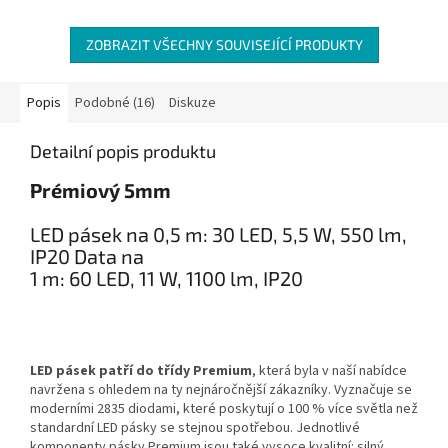
ZOBRAZIT VŠECHNY SOUVISEJÍCÍ PRODUKTY
Popis
Podobné (16)
Diskuze
Detailní popis produktu
Prémiový 5mm
LED pásek na 0,5 m: 30 LED, 5,5 W, 550 lm,
IP20 Data na
1 m: 60 LED, 11 W, 1100 lm, IP20
LED pásek patří do třídy Premium
, která byla v naší nabídce
navržena s ohledem na ty nejnáročnější zákazníky. Vyznačuje se
moderními 2835 diodami, které poskytují o 100 % více světla než
standardní LED pásky se stejnou spotřebou. Jednotlivé
komponenty pásky Premium jsou také vysoce kvalitní: silný