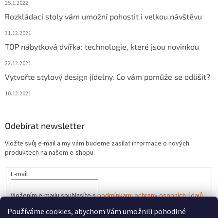
25.1.2022
Rozkládací stoly vám umožní pohostit i velkou návštěvu
31.12.2021
TOP nábytková dvířka: technologie, které jsou novinkou
22.12.2021
Vytvořte stylový design jídelny. Co vám pomůže se odlišit?
10.12.2021
Odebírat newsletter
Vložte svůj e-mail a my vám budeme zasílat informace o nových
produktech na našem e-shopu.
E-mail
Vložením e-mailu souhlasíte s
podmínkami ochrany osobních údajů
Používáme cookies, abychom Vám umožnili pohodlné