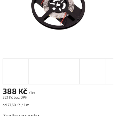
388 Kč
/ ks
321 Kč bez DPH
Měrná
od 77,60 Kč / 1 m
cena: