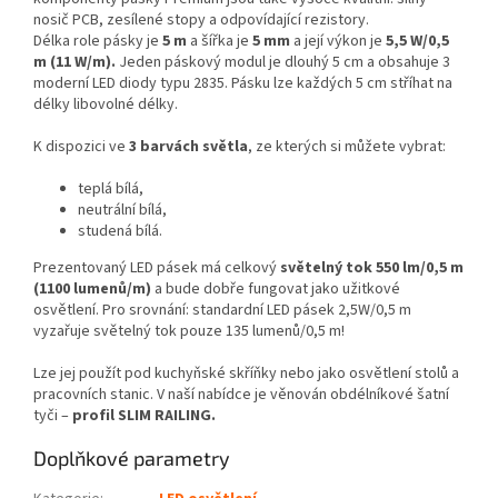
nosič PCB, zesílené stopy a odpovídající rezistory.
Délka role pásky je
5 m
a šířka je
5 mm
a její výkon je
5,5 W/0,5
m (11 W/m).
Jeden páskový modul je dlouhý 5 cm a obsahuje 3
moderní LED diody typu 2835. Pásku lze každých 5 cm stříhat na
délky libovolné délky.
K dispozici ve
3 barvách světla
, ze kterých si můžete vybrat:
teplá bílá,
neutrální bílá,
studená bílá.
Prezentovaný LED pásek má celkový
světelný tok 550 lm/0,5 m
(1100 lumenů/m)
a bude dobře fungovat jako užitkové
osvětlení. Pro srovnání: standardní LED pásek 2,5W/0,5 m
vyzařuje světelný tok pouze 135 lumenů/0,5 m!
Lze jej použít pod kuchyňské skříňky nebo jako osvětlení stolů a
pracovních stanic. V naší nabídce je věnován obdélníkové šatní
tyči –
profil SLIM RAILING.
Doplňkové parametry