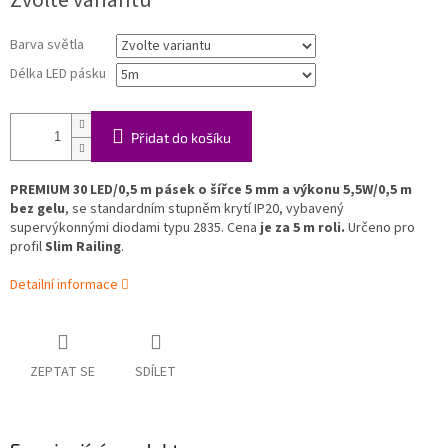
Zvolte variantu
Barva světla
Délka LED pásku
Přidat do košíku
PREMIUM 30 LED/0,5 m pásek o šířce 5 mm
a výkonu 5,5W/0,5 m
bez gelu
, se standardním stupněm krytí IP20, vybavený
supervýkonnými diodami typu 2835. Cena
je za 5 m roli.
Určeno pro
profil
Slim Railing
.
Detailní informace
ZEPTAT SE
SDÍLET