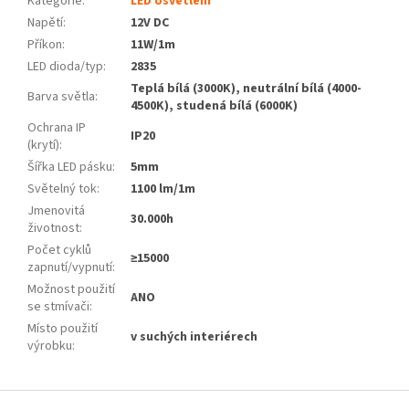
Kategorie
:
LED osvětlení
Napětí
:
12V DC
Příkon
:
11W/1m
LED dioda/typ
:
2835
Teplá bílá (3000K), neutrální bílá (4000-
Barva světla
:
4500K), studená bílá (6000K)
Ochrana IP
IP20
(krytí)
:
Šířka LED pásku
:
5mm
Světelný tok
:
1100 lm/1m
Jmenovitá
30.000h
životnost
:
Počet cyklů
≥15000
zapnutí/vypnutí
:
Možnost použití
ANO
se stmívači
:
Místo použití
v suchých interiérech
výrobku
:
Z