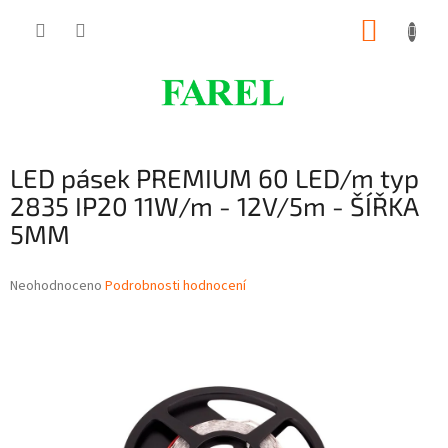
Přejít
NÁKUP
na
obsah
KOŠÍK
LED pásek PREMIUM 60 LED/m typ
2835 IP20 11W/m - 12V/5m - ŠÍŘKA
5MM
Průměrné
Neohodnoceno
Podrobnosti hodnocení
hodnocení
produktu
je
0,0
z
5
hvězdiček.