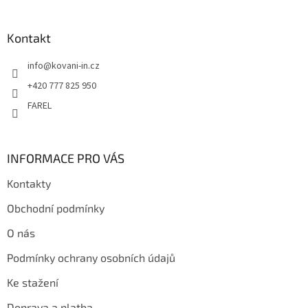
á
p
a
Kontakt
t
info
@
kovani-in.cz
í
+420 777 825 950
FAREL
INFORMACE PRO VÁS
Kontakty
Obchodní podmínky
O nás
Podmínky ochrany osobních údajů
Ke stažení
Doprava a platba