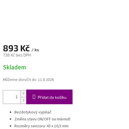
893 Kč
/ ks
738 Kč bez DPH
Měrná
Skladem
cena:
Můžeme doručit do:
11.8.2026
Přidat do košíku
Bezdotykový vypínač
Změna stavu ON/OFF na mávnutí
Rozměry senzoru: 43 x 10,5 mm