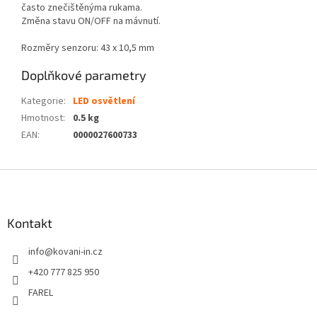
často znečištěnýma rukama.
Změna stavu ON/OFF na mávnutí.
Rozměry senzoru: 43 x 10,5 mm
Doplňkové parametry
Kategorie
:
LED osvětlení
Hmotnost
:
0.5 kg
EAN
:
0000027600733
Z
á
p
a
Kontakt
t
info
@
kovani-in.cz
í
+420 777 825 950
FAREL