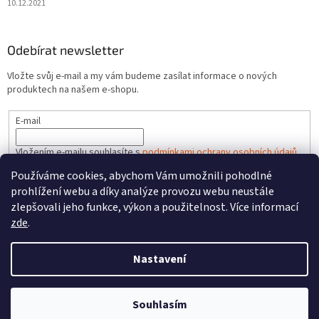
10.12.2021
Odebírat newsletter
Vložte svůj e-mail a my vám budeme zasílat informace o nových
produktech na našem e-shopu.
E-mail
Vložením e-mailu souhlasíte s
podmínkami ochrany osobních údajů
Používáme cookies, abychom Vám umožnili pohodlné
PŘIHLÁSIT SE
prohlížení webu a díky analýze provozu webu neustále
zlepšovali jeho funkce, výkon a použitelnost. Více informací
zde
.
Vytvořil Shoptet
Nastavení
Copyright 2026
FAREL.CZ
. Všechna práva vyhrazena.
Upravit
Souhlasím
nastavení cookies