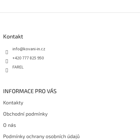
Z
á
p
a
Kontakt
t
info
@
kovani-in.cz
í
+420 777 825 950
FAREL
INFORMACE PRO VÁS
Kontakty
Obchodní podmínky
O nás
Podmínky ochrany osobních údajů