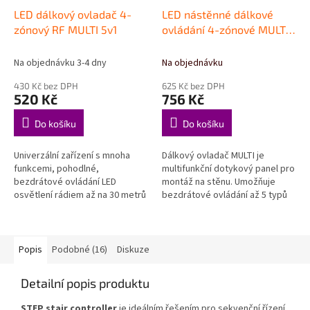
LED dálkový ovladač 4-
LED nástěnné dálkové
zónový RF MULTI 5v1
ovládání 4-zónové MULTI
5v1
Na objednávku 3-4 dny
Na objednávku
430 Kč bez DPH
625 Kč bez DPH
520 Kč
756 Kč
Do košíku
Do košíku
Univerzální zařízení s mnoha
Dálkový ovladač MULTI je
funkcemi, pohodlné,
multifunkční dotykový panel pro
bezdrátové ovládání LED
montáž na stěnu. Umožňuje
osvětlení rádiem až na 30 metrů
bezdrátové ovládání až 5 typů
díky spolupráci s RF MULTI
LED osvětlení: Mono, Bicolor
driverem, vyhrazeno pro 5
(CCT), RGB, RGBW, RGB +
různých typů LED...
Bicolor (CCT).
Popis
Podobné (16)
Diskuze
Detailní popis produktu
STEP stair controller
je ideálním řešením pro sekvenční řízení