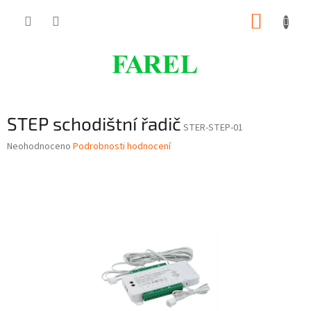
Přejít
NÁKUP
na
obsah
KOŠÍK
STEP schodištní řadič
STER-STEP-01
Průměrné
Neohodnoceno
Podrobnosti hodnocení
hodnocení
produktu
je
0,0
z
5
hvězdiček.