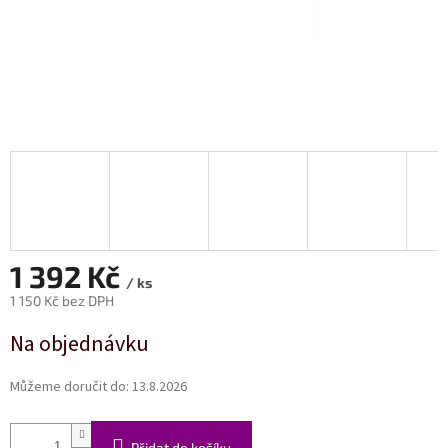
1 392 Kč
/ ks
1 150 Kč bez DPH
Měrná
Na objednávku
cena:
Můžeme doručit do:
13.8.2026
Přidat do košíku