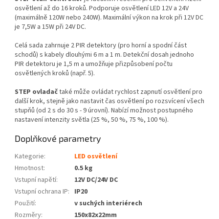
osvětlení až do
16 kroků. Podporuje osvětlení LED 12V a 24V
(maximálně 120W nebo 240W). Maximální výkon na krok při 12V DC
je 7,5W a 15W při 24V DC.
Celá sada zahrnuje 2 PIR detektory (pro horní a spodní část
schodů) s kabely dlouhými 6 m a 1 m. Detekční dosah jednoho
PIR detektoru je 1,5 m a umožňuje přizpůsobení počtu
osvětlených kroků (např. 5).
STEP ovladač
také může ovládat rychlost zapnutí osvětlení pro
další krok, stejně jako nastavit čas osvětlení po rozsvícení všech
stupňů (od 2 s do 30 s - 9 úrovní). Nabízí možnost postupného
nastavení intenzity světla (25 %, 50 %, 75 %, 100 %).
Doplňkové parametry
Kategorie
:
LED osvětlení
Hmotnost
:
0.5 kg
Vstupní napětí
:
12V DC/24V DC
Vstupní ochrana IP
:
IP20
Použití
:
v suchých interiérech
Rozměry
:
150x82x22mm