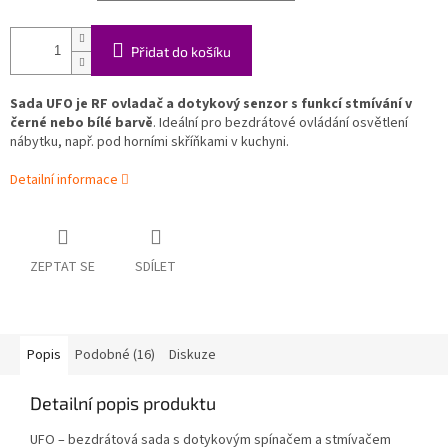
Přidat do košíku
Sada UFO je RF ovladač a dotykový senzor s funkcí stmívání v
černé nebo bílé barvě
. Ideální pro bezdrátové ovládání osvětlení
nábytku, např. pod horními skříňkami v kuchyni.
Detailní informace
ZEPTAT SE
SDÍLET
Popis
Podobné (16)
Diskuze
Detailní popis produktu
UFO – bezdrátová sada s dotykovým spínačem a stmívačem