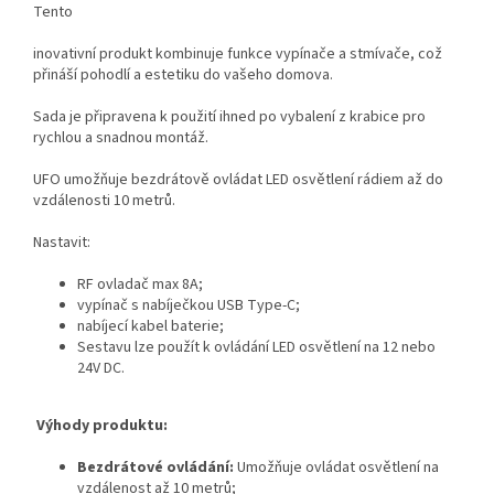
Tento
inovativní produkt kombinuje funkce vypínače a stmívače, což
přináší pohodlí a estetiku do vašeho domova.
Sada je připravena k použití ihned po vybalení z krabice pro
rychlou a snadnou montáž.
UFO umožňuje bezdrátově ovládat LED osvětlení rádiem až do
vzdálenosti 10 metrů.
Nastavit:
RF ovladač max 8A;
vypínač s nabíječkou USB Type-C;
nabíjecí kabel baterie;
Sestavu lze použít k ovládání LED osvětlení na 12 nebo
24V DC.
Výhody produktu:
Bezdrátové ovládání:
Umožňuje ovládat osvětlení na
vzdálenost až 10 metrů;