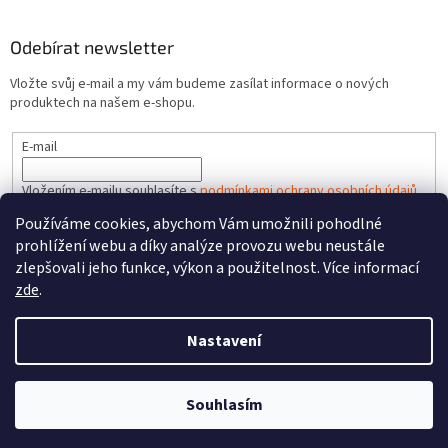
Odebírat newsletter
Vložte svůj e-mail a my vám budeme zasílat informace o nových
produktech na našem e-shopu.
E-mail
Vložením e-mailu souhlasíte s
podmínkami ochrany osobních údajů
Používáme cookies, abychom Vám umožnili pohodlné
PŘIHLÁSIT SE
prohlížení webu a díky analýze provozu webu neustále
zlepšovali jeho funkce, výkon a použitelnost. Více informací
zde
.
Vytvořil Shoptet
Nastavení
Copyright 2026
FAREL.CZ
. Všechna práva vyhrazena.
Upravit
Souhlasím
nastavení cookies