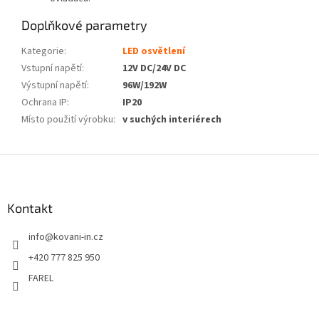
Doplňkové parametry
Kategorie
:
LED osvětlení
Vstupní napětí
:
12V DC/24V DC
Výstupní napětí
:
96W/192W
Ochrana IP
:
IP20
Místo použití výrobku
:
v suchých interiérech
Z
á
p
a
Kontakt
t
info
@
kovani-in.cz
í
+420 777 825 950
FAREL