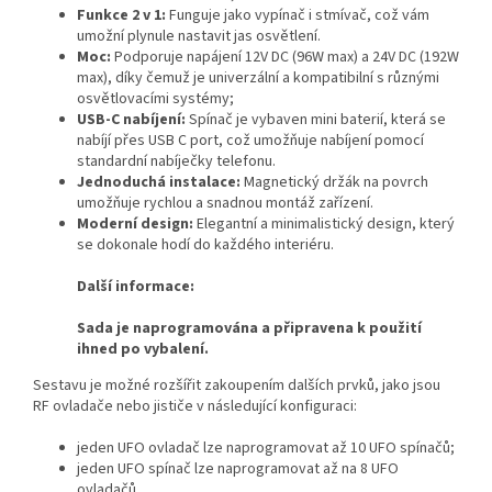
Funkce 2 v 1:
Funguje jako vypínač i stmívač, což vám
umožní plynule nastavit jas osvětlení.
Moc:
Podporuje napájení 12V DC (96W max) a 24V DC (192W
max), díky čemuž je univerzální a kompatibilní s různými
osvětlovacími systémy;
USB-C nabíjení:
Spínač je vybaven mini baterií, která se
nabíjí přes USB C port, což umožňuje nabíjení pomocí
standardní nabíječky telefonu.
Jednoduchá instalace:
Magnetický držák na povrch
umožňuje rychlou a snadnou montáž zařízení.
Moderní design:
Elegantní a minimalistický design, který
se dokonale hodí do každého interiéru.
Další informace:
Sada je naprogramována a připravena k použití
ihned po vybalení.
Sestavu je možné rozšířit zakoupením dalších prvků, jako jsou
RF ovladače nebo jističe v následující konfiguraci:
jeden UFO ovladač lze naprogramovat až 10 UFO spínačů;
jeden UFO spínač lze naprogramovat až na 8 UFO
ovladačů.