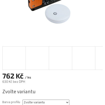
762 Kč
/ ks
630 Kč bez DPH
Měrná
Zvolte variantu
cena:
Barva profilu