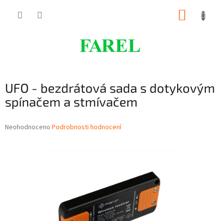
Přejít
NÁKUP
na
obsah
KOŠÍK
UFO - bezdrátová sada s dotykovým
spínačem a stmívačem
Průměrné
Neohodnoceno
Podrobnosti hodnocení
hodnocení
produktu
je
0,0
z
5
hvězdiček.