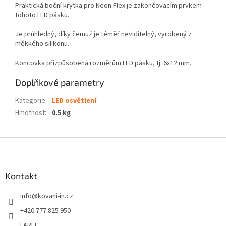
Praktická boční krytka pro Neon Flex je zakončovacím prvkem
tohoto LED pásku.
Je průhledný, díky čemuž je téměř neviditelný, vyrobený z
měkkého silikonu.
Koncovka přizpůsobená rozměrům LED pásku, tj. 6x12 mm.
Doplňkové parametry
Kategorie
:
LED osvětlení
Hmotnost
:
0.5 kg
Z
á
p
a
Kontakt
t
info
@
kovani-in.cz
í
+420 777 825 950
FAREL