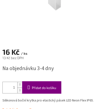
16 Kč
/ ks
13 Kč bez DPH
Měrná
Na objednávku 3-4 dny
cena:
Přidat do košíku
Silikonová boční krytka pro elastický pásek LED Neon Flex IP65.