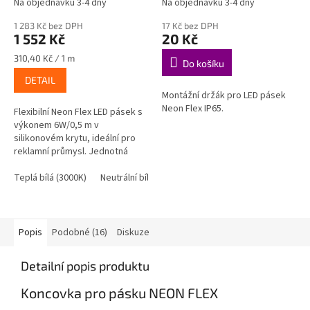
Na objednávku 3-4 dny
Na objednávku 3-4 dny
1 283 Kč bez DPH
17 Kč bez DPH
1 552 Kč
20 Kč
Měrná
310,40 Kč / 1 m
Do košíku
cena:
DETAIL
Montážní držák pro LED pásek
Neon Flex IP65.
Flexibilní Neon Flex LED pásek s
výkonem 6W/0,5 m v
silikonovém krytu, ideální pro
reklamní průmysl. Jednotná
světelná linka, až 6 barev na
výběr, plně...
Teplá bílá (3000K)
Neutrální bílá (4000-4500k)
Studená bílá (6000K)
Popis
Podobné (16)
Diskuze
Detailní popis produktu
Koncovka pro pásku NEON FLEX