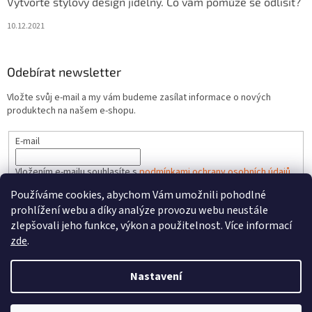
Vytvořte stylový design jídelny. Co vám pomůže se odlišit?
10.12.2021
Odebírat newsletter
Vložte svůj e-mail a my vám budeme zasílat informace o nových
produktech na našem e-shopu.
E-mail
Vložením e-mailu souhlasíte s
podmínkami ochrany osobních údajů
Používáme cookies, abychom Vám umožnili pohodlné
PŘIHLÁSIT SE
prohlížení webu a díky analýze provozu webu neustále
zlepšovali jeho funkce, výkon a použitelnost. Více informací
zde
.
Vytvořil Shoptet
Nastavení
Copyright 2026
FAREL.CZ
. Všechna práva vyhrazena.
Upravit