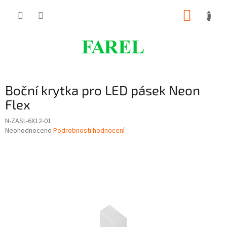
Přejít
NÁKUP
na
obsah
KOŠÍK
Boční krytka pro LED pásek Neon
Flex
N-ZASL-6X12-01
Průměrné
Neohodnoceno
Podrobnosti hodnocení
hodnocení
produktu
je
0,0
z
5
hvězdiček.