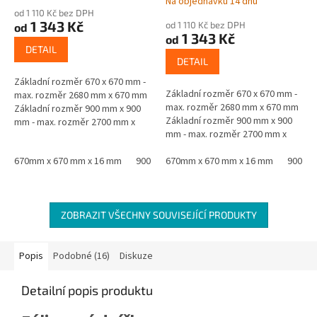
Na objednávku 14 dnů
hodnocení
od 1 110 Kč bez DPH
produktu
1 343 Kč
od 1 110 Kč bez DPH
od
je
1 343 Kč
od
5,0
DETAIL
z
DETAIL
5
Základní rozměr 670 x 670 mm -
hvězdiček.
Základní rozměr 670 x 670 mm -
max. rozměr 2680 mm x 670 mm
max. rozměr 2680 mm x 670 mm
Základní rozměr 900 mm x 900
Základní rozměr 900 mm x 900
mm - max. rozměr 2700 mm x
mm - max. rozměr 2700 mm x
900 mm Materiál - jádro černá
900 mm Materiál - jádro černá
MDF oboustranně laminovaná...
670mm x 670 mm x 16 mm
900 mm x 900 mm x 16 mm
MDF oboustranně laminovaná...
670mm x 670 mm x 16 mm
900 mm
ZOBRAZIT VŠECHNY SOUVISEJÍCÍ PRODUKTY
Popis
Podobné (16)
Diskuze
Detailní popis produktu