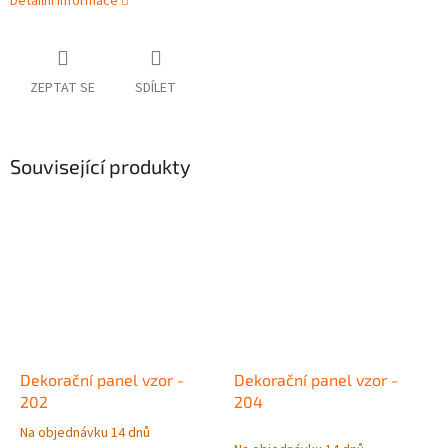
Detailní informace
ZEPTAT SE
SDÍLET
Související produkty
Dekorační panel vzor -
Dekorační panel vzor -
202
204
Na objednávku 14 dnů
Průměrné