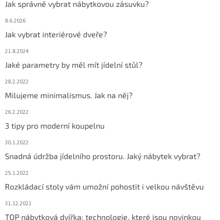
Jak správně vybrat nábytkovou zásuvku?
8.6.2026
Jak vybrat interiérové dveře?
21.8.2024
Jaké parametry by měl mít jídelní stůl?
28.2.2022
Milujeme minimalismus. Jak na něj?
26.2.2022
3 tipy pro moderní koupelnu
30.1.2022
Snadná údržba jídelního prostoru. Jaký nábytek vybrat?
25.1.2022
Rozkládací stoly vám umožní pohostit i velkou návštěvu
31.12.2021
TOP nábytková dvířka: technologie, které jsou novinkou