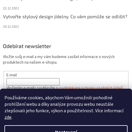
22.12.2021
Vytvořte stylový design jídelny. Co vám pomůže se odlišit?
10.12.2021
Odebírat newsletter
Vložte svůj e-mail a my vám budeme zasílat informace o nových
produktech na našem e-shopu.
E-mail
Vložením e-mailu souhlasíte s
podmínkami ochrany osobních údajů
Používáme cookies, abychom Vám umožnili pohodlné
PŘIHLÁSIT SE
prohlížení webu a díky analýze provozu webu neustále
zlepšovali jeho funkce, výkon a použitelnost. Více informací
zde
.
Vytvořil Shoptet