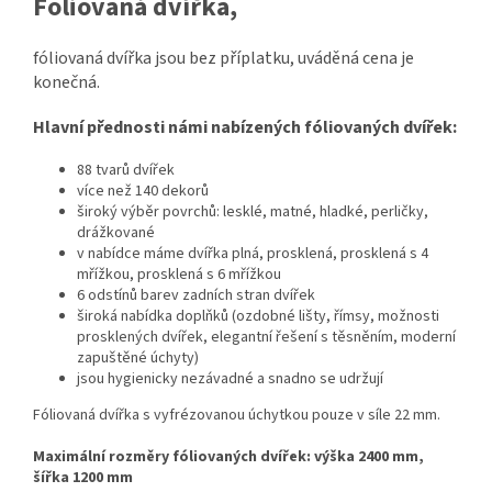
Fóliovaná dvířka,
fóliovaná dvířka jsou bez příplatku, uváděná cena je
konečná.
Hlavní přednosti námi nabízených fóliovaných dvířek:
88 tvarů dvířek
více než 140 dekorů
široký výběr povrchů: lesklé, matné, hladké, perličky,
drážkované
v nabídce máme dvířka plná, prosklená, prosklená s 4
mřížkou, prosklená s 6 mřížkou
6 odstínů barev zadních stran dvířek
široká nabídka doplňků (
ozdobné lišty, římsy, možnosti
prosklených dvířek, elegantní řešení s těsněním, moderní
zapuštěné úchyty
)
jsou hygienicky nezávadné a snadno se udržují
Fóliovaná dvířka s vyfrézovanou úchytkou pouze v síle 22 mm.
Maximální rozměry fóliovaných dvířek: výška 2400 mm,
šířka 1200 mm