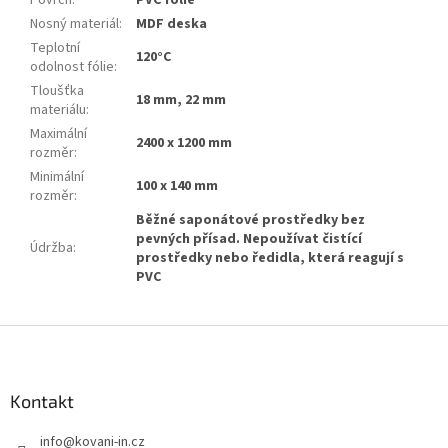
Nosný materiál
:
MDF deska
Teplotní
120°C
odolnost fólie
:
Tloušťka
18 mm, 22 mm
materiálu
:
Maximální
2400 x 1200 mm
rozměr
:
Minimální
100 x 140 mm
rozměr
:
Běžné saponátové prostředky bez
pevných přísad. Nepoužívat čistící
Údržba
:
prostředky nebo ředidla, která reagují s
PVC
Z
á
p
a
Kontakt
t
info
@
kovani-in.cz
í