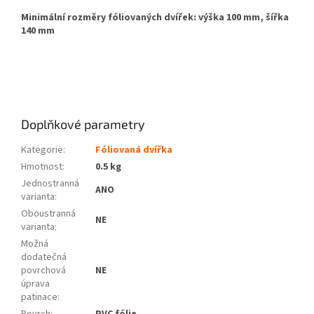
Minimální rozměry fóliovaných dvířek: výška 100 mm, šířka
140 mm
Doplňkové parametry
Kategorie
:
Fóliovaná dvířka
Hmotnost
:
0.5 kg
Jednostranná
ANO
varianta
:
Oboustranná
NE
varianta
:
Možná
dodatečná
povrchová
NE
úprava
patinace
:
Povrch
:
PVC fólie