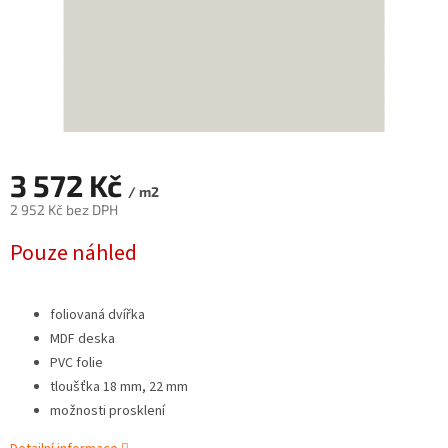
3 572 Kč
/ m2
2 952 Kč bez DPH
Měrná
Pouze náhled
cena:
foliovaná dvířka
MDF deska
PVC folie
tloušťka 18 mm, 22 mm
možnosti prosklení