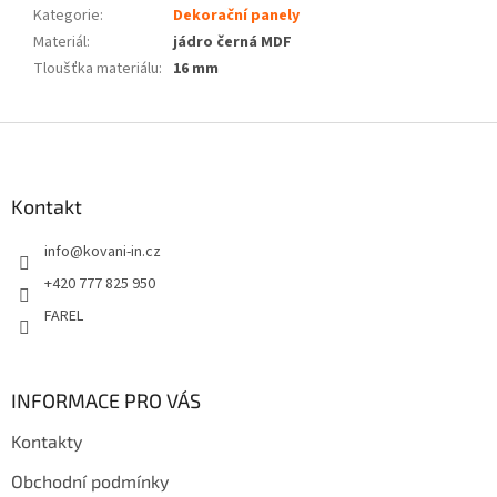
Kategorie
:
Dekorační panely
Materiál
:
jádro černá MDF
Tloušťka materiálu
:
16 mm
Z
á
p
a
Kontakt
t
info
@
kovani-in.cz
í
+420 777 825 950
FAREL
INFORMACE PRO VÁS
Kontakty
Obchodní podmínky