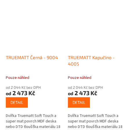
TRUEMATT Černá - 9004
TRUEMATT Kapučíno -
4005
Pouze náhled
Pouze náhled
od 2 044 Kč bez DPH
od 2 044 Kč bez DPH
2 473 Kč
2 473 Kč
od
od
DETAIL
DETAIL
Dvířka Truematt Soft Touch a
Dvířka Truematt Soft Touch a
super mat povrch MDF deska
super mat povrch MDF deska
nebo DTD tloušťka materiálu 18
nebo DTD tloušťka materiálu 18