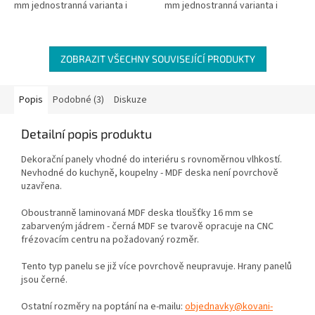
mm jednostranná varianta i
mm jednostranná varianta i
oboustranná varianta
oboustranná varianta
ZOBRAZIT VŠECHNY SOUVISEJÍCÍ PRODUKTY
Popis
Podobné (3)
Diskuze
Detailní popis produktu
Dekorační panely vhodné do interiéru s rovnoměrnou vlhkostí.
Nevhodné do kuchyně, koupelny - MDF deska není povrchově
uzavřena.
Oboustranně laminovaná MDF deska tloušťky 16 mm se
zabarveným jádrem - černá MDF se tvarově opracuje na CNC
frézovacím centru na požadovaný rozměr.
Tento typ panelu se již více povrchově neupravuje. Hrany panelů
jsou černé.
Ostatní rozměry na poptání na e-mailu:
objednavky@kovani-