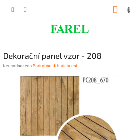
Přejít
NÁKUP
na
obsah
KOŠÍK
Dekorační panel vzor - 208
Průměrné
Neohodnoceno
Podrobnosti hodnocení
hodnocení
produktu
je
0,0
z
5
hvězdiček.