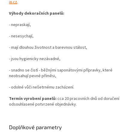
in.cz
.
Výhody dekoračních panelů:
- nepraskají,
- nesesychají,
- mají dlouhou životnost a barevnou stálost,
- jsou hygienicky nezávadné,
- snadno se čistí -
běžnými saponátovými přípravky, které
neobsahují pevné příměsi
,
- odolné vůči nešetrnému zacházení.
Termín vyrobení panelů:
cca 20 pracovních dnů od doručení
odsouhlasené potvrzené objednávky.
Doplňkové parametry