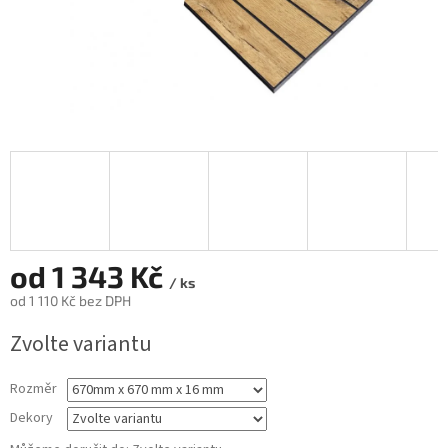
od
1 343 Kč
/ ks
od
1 110 Kč
bez DPH
Měrná
Zvolte variantu
cena:
Rozměr
Dekory