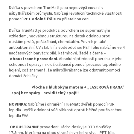
Dvířka s povrchem TrueMatt jsou nejnovější inovací v
nábytkářském průmyslu. Nabízejí revoluční technické vlastnosti
pomocí
PET odolné fólie
za přijatelnou cenu.
Dvířka TrueMatt je produkt s povrchem se supermatným
vzhledem, hedvábnou strukturou na dotek odolnou proti
otiskům prstů, poškrábání, chemikáliím. Povrch je také
antibakteriální. UV stabilní a voděodolnou PET fólio nabízíme ve 4
nadčasových barvách: bílé, kašmírové, šedé a černé –
oboustranné provedení
. Absolutní předností povrchu je jeho
schopnost opravy mikroškrábanců pomocí procesu tepelného
hojení, což znamená, že mikroškrábance lze odstranit pomocí
domácí žehličky.
Plocha s hlubokým matem + „LASEROVÁ HRANA"
- spoj bez spáry - neviditelný spoj!!!
NOVINKA
: Nabízíme i ohranění TrueMatt dvířek pomocí PUR
lepidla - vyšší odolnost vůči vlhkosti oproti běžně používanému
lepidlu EVA
OBOUSTRANNÉ
provedení: Jádro desky je DTD tloušťky
17,5mm, která má na obou stranách vrchní vrstvu - PET fólii.