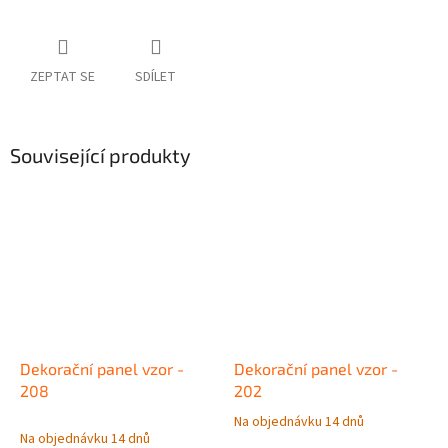
ZEPTAT SE
SDÍLET
Související produkty
Dekorační panel vzor -
Dekorační panel vzor -
208
202
Na objednávku 14 dnů
Průměrné
Na objednávku 14 dnů
hodnocení