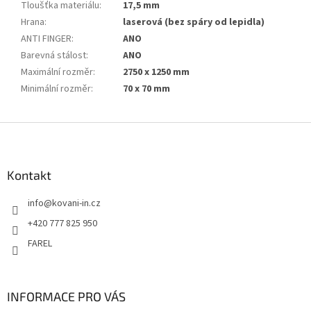
Tloušťka materiálu
:
17,5 mm
Hrana
:
laserová (bez spáry od lepidla)
ANTI FINGER
:
ANO
Barevná stálost
:
ANO
Maximální rozměr
:
2750 x 1250 mm
Minimální rozměr
:
70 x 70 mm
Z
á
p
a
Kontakt
t
info
@
kovani-in.cz
í
+420 777 825 950
FAREL
INFORMACE PRO VÁS