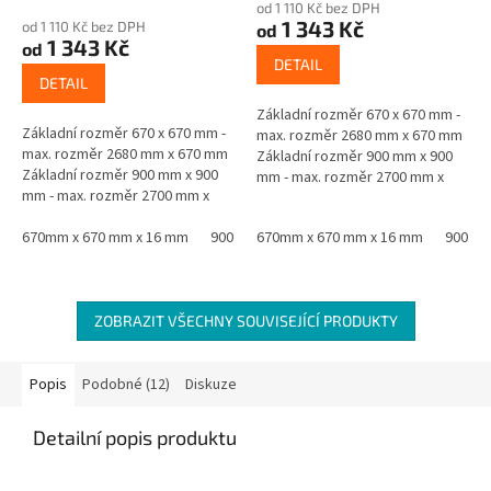
od 1 110 Kč bez DPH
produktu
1 343 Kč
od 1 110 Kč bez DPH
od
je
1 343 Kč
od
5,0
DETAIL
z
DETAIL
5
Základní rozměr 670 x 670 mm -
hvězdiček.
Základní rozměr 670 x 670 mm -
max. rozměr 2680 mm x 670 mm
max. rozměr 2680 mm x 670 mm
Základní rozměr 900 mm x 900
Základní rozměr 900 mm x 900
mm - max. rozměr 2700 mm x
mm - max. rozměr 2700 mm x
900 mm Materiál - jádro černá
900 mm Materiál - jádro černá
MDF oboustranně laminovaná...
MDF oboustranně laminovaná...
670mm x 670 mm x 16 mm
900 mm x 900 mm x 16 mm
670mm x 670 mm x 16 mm
900 mm
ZOBRAZIT VŠECHNY SOUVISEJÍCÍ PRODUKTY
Popis
Podobné (12)
Diskuze
Detailní popis produktu