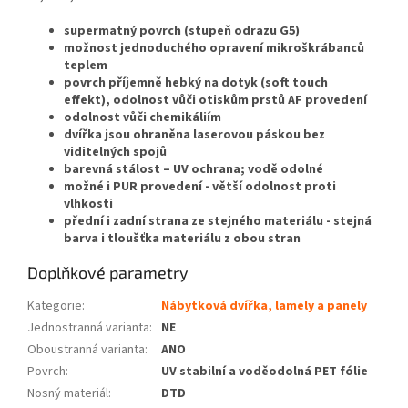
supermatný povrch (stupeň odrazu G5)
možnost jednoduchého opravení mikroškrábanců
teplem
povrch příjemně hebký na dotyk (soft touch
effekt),
odolnost vůči otiskům prstů AF provedení
odolnost vůči chemikáliím
dvířka jsou ohraněna laserovou páskou bez
viditelných spojů
barevná stálost – UV ochrana; vodě odolné
možné i PUR provedení - větší odolnost proti
vlhkosti
přední i zadní strana ze stejného materiálu - stejná
barva i tloušťka materiálu z obou stran
Doplňkové parametry
Kategorie
:
Nábytková dvířka, lamely a panely
Jednostranná varianta
:
NE
Oboustranná varianta
:
ANO
Povrch
:
UV stabilní a voděodolná PET fólie
Nosný materiál
:
DTD