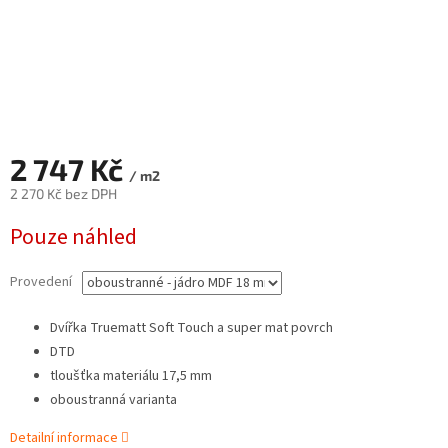
2 747 Kč
/ m2
2 270 Kč bez DPH
Měrná
Pouze náhled
cena:
Provedení
Dvířka Truematt Soft Touch a super mat povrch
DTD
tloušťka materiálu 17,5 mm
oboustranná varianta
Detailní informace