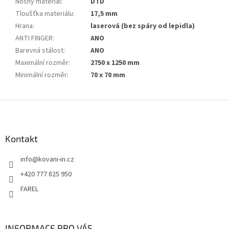
Nosný materiál
:
DTD
Tloušťka materiálu
:
17,5 mm
Hrana
:
laserová (bez spáry od lepidla)
ANTI FINGER
:
ANO
Barevná stálost
:
ANO
Maximální rozměr
:
2750 x 1250 mm
Minimální rozměr
:
70 x 70 mm
Z
á
p
a
Kontakt
t
info
@
kovani-in.cz
í
+420 777 825 950
FAREL
INFORMACE PRO VÁS