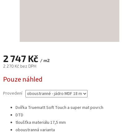
2 747 Kč
/ m2
2 270 Kč bez DPH
Měrná
Pouze náhled
cena:
Provedení
Dvířka Truematt Soft Touch a super mat povrch
DTD
tloušťka materiálu 17,5 mm
oboustranná varianta