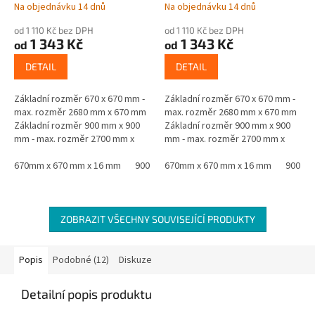
Na objednávku 14 dnů
Na objednávku 14 dnů
od 1 110 Kč bez DPH
od 1 110 Kč bez DPH
1 343 Kč
1 343 Kč
od
od
DETAIL
DETAIL
Základní rozměr 670 x 670 mm -
Základní rozměr 670 x 670 mm -
max. rozměr 2680 mm x 670 mm
max. rozměr 2680 mm x 670 mm
Základní rozměr 900 mm x 900
Základní rozměr 900 mm x 900
mm - max. rozměr 2700 mm x
mm - max. rozměr 2700 mm x
900 mm Materiál - jádro černá
900 mm Materiál - jádro černá
MDF oboustranně laminovaná...
670mm x 670 mm x 16 mm
900 mm x 900 mm x 16 mm
MDF oboustranně laminovaná...
670mm x 670 mm x 16 mm
900 mm
ZOBRAZIT VŠECHNY SOUVISEJÍCÍ PRODUKTY
Popis
Podobné (12)
Diskuze
Detailní popis produktu