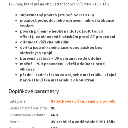
17,5mm, která má na obou stranách vrchní vrstvu - PET fólii.
supermatný povrch (stupeň odrazu G5)
možnost jednoduchého opravení mikroškrábanců
teplem
povrch příjemně hebký na dotyk (soft touch
effekt),
odolnost vůči otiskům prstů AF provedení
odolnost vůči chemikáliím
dvířka jsou ohraněna laserovou páskou bez
viditelných spojů
barevná stálost – UV ochrana; vodě odolné
možné i PUR provedení - větší odolnost proti
vlhkosti
přední i zadní strana ze stejného materiálu - stejná
barva i tloušťka materiálu z obou stran
Doplňkové parametry
Kategorie
:
Nábytková dvířka, lamely a panely
Jednostranná varianta
:
NE
Oboustranná varianta
:
ANO
Povrch
:
UV stabilní a voděodolná PET fólie