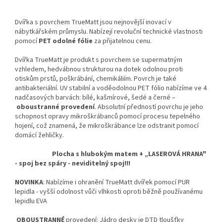
Dvířka s povrchem TrueMatt jsou nejnovější inovací v
nábytkářském průmyslu. Nabízejí revoluční technické vlastnosti
pomocí
PET odolné fólie
za přijatelnou cenu.
Dvířka TrueMatt je produkt s povrchem se supermatným
vzhledem, hedvábnou strukturou na dotek odolnou proti
otiskům prstů, poškrábání, chemikáliím. Povrch je také
antibakteriální. UV stabilní a voděodolnou PET fólio nabízíme ve 4
nadčasových barvách: bílé, kašmírové, šedé a černé –
oboustranné provedení
. Absolutní předností povrchu je jeho
schopnost opravy mikroškrábanců pomocí procesu tepelného
hojení, což znamená, že mikroškrábance lze odstranit pomocí
domácí žehličky.
Plocha s hlubokým matem + „LASEROVÁ HRANA"
- spoj bez spáry - neviditelný spoj!!!
NOVINKA
: Nabízíme i ohranění TrueMatt dvířek pomocí PUR
lepidla - vyšší odolnost vůči vlhkosti oproti běžně používanému
lepidlu EVA
OBOUSTRANNÉ
provedení: Jádro desky je DTD tloušťky