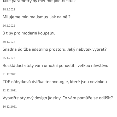
Jaké parametry by měl mít jídelní stůl?
28.2.2022
Milujeme minimalismus. Jak na něj?
26.2.2022
3 tipy pro moderní koupelnu
30.1.2022
Snadná údržba jídelního prostoru. Jaký nábytek vybrat?
25.1.2022
Rozkládací stoly vám umožní pohostit i velkou návštěvu
31.12.2021
TOP nábytková dvířka: technologie, které jsou novinkou
22.12.2021
Vytvořte stylový design jídelny. Co vám pomůže se odlišit?
10.12.2021