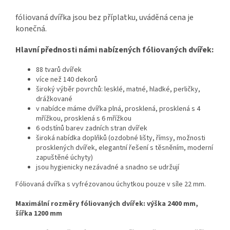
fóliovaná dvířka jsou bez příplatku, uváděná cena je
konečná.
Hlavní přednosti námi nabízených fóliovaných dvířek:
88 tvarů dvířek
více než 140 dekorů
široký výběr povrchů: lesklé, matné, hladké, perličky,
drážkované
v nabídce máme dvířka plná, prosklená, prosklená s 4
mřížkou, prosklená s 6 mřížkou
6 odstínů barev zadních stran dvířek
široká nabídka doplňků (
ozdobné lišty, římsy, možnosti
prosklených dvířek, elegantní řešení s těsněním, moderní
zapuštěné úchyty
)
jsou hygienicky nezávadné a snadno se udržují
Fóliovaná dvířka s vyfrézovanou úchytkou pouze v síle 22 mm.
Maximální rozměry fóliovaných dvířek: výška 2400 mm,
šířka 1200 mm