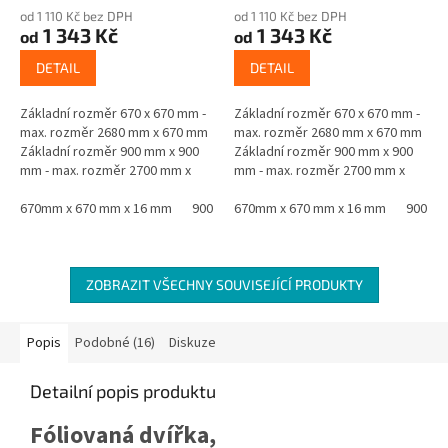
od 1 110 Kč bez DPH
od 1 110 Kč bez DPH
1 343 Kč
1 343 Kč
od
od
DETAIL
DETAIL
Základní rozměr 670 x 670 mm -
Základní rozměr 670 x 670 mm -
max. rozměr 2680 mm x 670 mm
max. rozměr 2680 mm x 670 mm
Základní rozměr 900 mm x 900
Základní rozměr 900 mm x 900
mm - max. rozměr 2700 mm x
mm - max. rozměr 2700 mm x
900 mm Materiál - jádro černá
900 mm Materiál - jádro černá
MDF oboustranně laminovaná...
670mm x 670 mm x 16 mm
900 mm x 900 mm x 16 mm
MDF oboustranně laminovaná...
670mm x 670 mm x 16 mm
900 mm
ZOBRAZIT VŠECHNY SOUVISEJÍCÍ PRODUKTY
Popis
Podobné (16)
Diskuze
Detailní popis produktu
Fóliovaná dvířka,