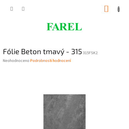
Přejít
NÁKUP
na
obsah
KOŠÍK
Fólie Beton tmavý - 315
315FSK2
Průměrné
Neohodnoceno
Podrobnosti hodnocení
hodnocení
produktu
je
0,0
z
5
hvězdiček.