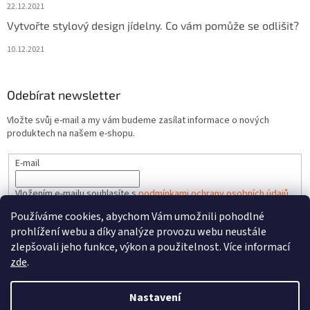
22.12.2021
Vytvořte stylový design jídelny. Co vám pomůže se odlišit?
10.12.2021
Odebírat newsletter
Vložte svůj e-mail a my vám budeme zasílat informace o nových
produktech na našem e-shopu.
E-mail
Vložením e-mailu souhlasíte s
podmínkami ochrany osobních údajů
Používáme cookies, abychom Vám umožnili pohodlné
PŘIHLÁSIT SE
prohlížení webu a díky analýze provozu webu neustále
zlepšovali jeho funkce, výkon a použitelnost. Více informací
zde
.
Vytvořil Shoptet
Nastavení