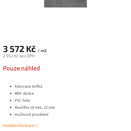
3 572 Kč
/ m2
2 952 Kč bez DPH
Měrná
Pouze náhled
cena:
foliovaná dvířka
MDF deska
PVC folie
tloušťka 18 mm, 22 mm
možnosti prosklení
Detailní informace