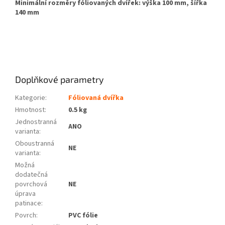
Minimální rozměry fóliovaných dvířek: výška 100 mm, šířka
140 mm
Doplňkové parametry
Kategorie
:
Fóliovaná dvířka
Hmotnost
:
0.5 kg
Jednostranná
ANO
varianta
:
Oboustranná
NE
varianta
:
Možná
dodatečná
povrchová
NE
úprava
patinace
:
Povrch
:
PVC fólie