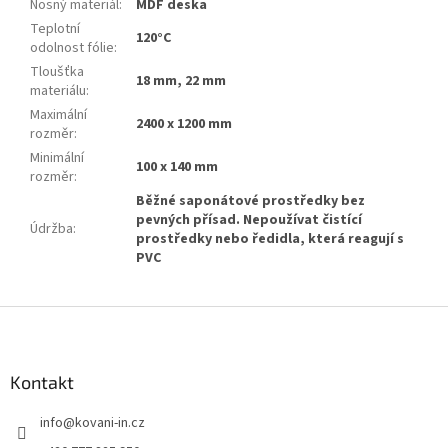
Nosný materiál
:
MDF deska
Teplotní
120°C
odolnost fólie
:
Tloušťka
18 mm, 22 mm
materiálu
:
Maximální
2400 x 1200 mm
rozměr
:
Minimální
100 x 140 mm
rozměr
:
Běžné saponátové prostředky bez
pevných přísad. Nepoužívat čistící
Údržba
:
prostředky nebo ředidla, která reagují s
PVC
Z
á
p
a
Kontakt
t
info
@
kovani-in.cz
í