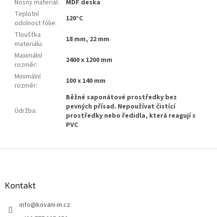
Nosný materiál
:
MDF deska
Teplotní
120°C
odolnost fólie
:
Tloušťka
18 mm, 22 mm
materiálu
:
Maximální
2400 x 1200 mm
rozměr
:
Minimální
100 x 140 mm
rozměr
:
Běžné saponátové prostředky bez
pevných přísad. Nepoužívat čistící
Údržba
:
prostředky nebo ředidla, která reagují s
PVC
Z
á
p
a
Kontakt
t
info
@
kovani-in.cz
í