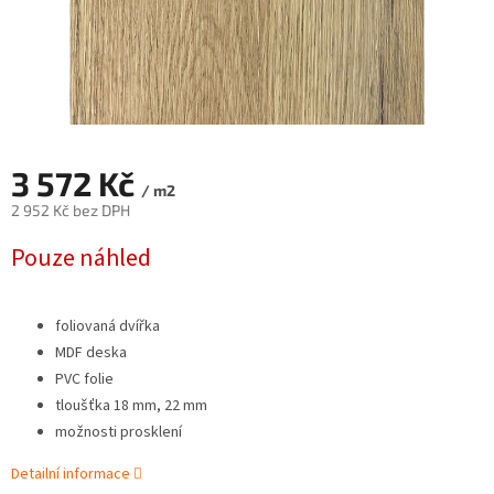
3 572 Kč
/ m2
2 952 Kč bez DPH
Měrná
Pouze náhled
cena:
foliovaná dvířka
MDF deska
PVC folie
tloušťka 18 mm, 22 mm
možnosti prosklení
Detailní informace