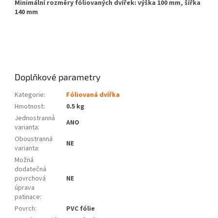
Minimální rozměry fóliovaných dvířek: výška 100 mm, šířka
140 mm
Doplňkové parametry
Kategorie
:
Fóliovaná dvířka
Hmotnost
:
0.5 kg
Jednostranná
ANO
varianta
:
Oboustranná
NE
varianta
:
Možná
dodatečná
povrchová
NE
úprava
patinace
:
Povrch
:
PVC fólie