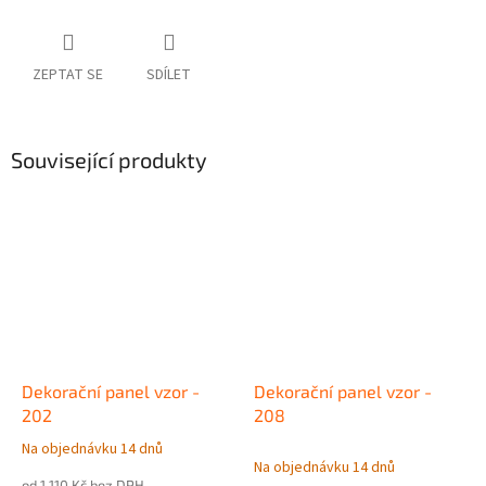
ZEPTAT SE
SDÍLET
Související produkty
Dekorační panel vzor -
Dekorační panel vzor -
202
208
Na objednávku 14 dnů
Průměrné
Na objednávku 14 dnů
hodnocení
od 1 110 Kč bez DPH