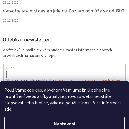
22.12.2021
Vytvořte stylový design jídelny. Co vám pomůže se odlišit?
10.12.2021
Odebírat newsletter
Vložte svůj e-mail a my vám budeme zasílat informace o nových
produktech na našem e-shopu.
E-mail
Vložením e-mailu souhlasíte s
podmínkami ochrany osobních údajů
Používáme cookies, abychom Vám umožnili pohodlné
PŘIHLÁSIT SE
prohlížení webu a díky analýze provozu webu neustále
zlepšovali jeho funkce, výkon a použitelnost. Více informací
zde
.
Vytvořil Shoptet
Nastavení