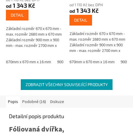
produktu
1 343 Kč
od 1 110 Kč bez DPH
od
je
1 343 Kč
od
5,0
DETAIL
z
DETAIL
5
Základní rozměr 670 x 670 mm -
hvězdiček.
Základní rozměr 670 x 670 mm -
max. rozměr 2680 mm x 670 mm
max. rozměr 2680 mm x 670 mm
Základní rozměr 900 mm x 900
Základní rozměr 900 mm x 900
mm - max. rozměr 2700 mm x
mm - max. rozměr 2700 mm x
900 mm Materiál - jádro černá
900 mm Materiál - jádro černá
MDF oboustranně laminovaná...
670mm x 670 mm x 16 mm
900 mm x 900 mm x 16 mm
MDF oboustranně laminovaná...
670mm x 670 mm x 16 mm
900 mm
ZOBRAZIT VŠECHNY SOUVISEJÍCÍ PRODUKTY
Popis
Podobné (16)
Diskuze
Detailní popis produktu
Fóliovaná dvířka,