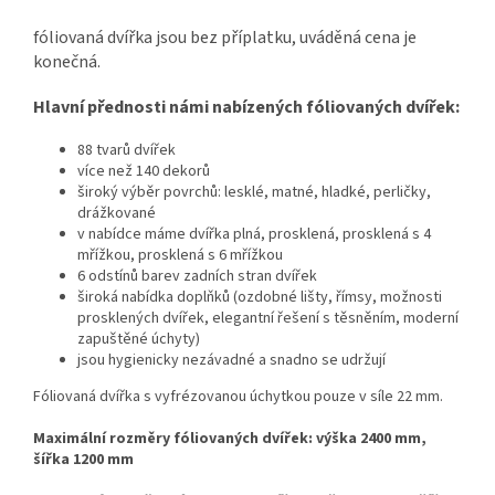
fóliovaná dvířka jsou bez příplatku, uváděná cena je
konečná.
Hlavní přednosti námi nabízených fóliovaných dvířek:
88 tvarů dvířek
více než 140 dekorů
široký výběr povrchů: lesklé, matné, hladké, perličky,
drážkované
v nabídce máme dvířka plná, prosklená, prosklená s 4
mřížkou, prosklená s 6 mřížkou
6 odstínů barev zadních stran dvířek
široká nabídka doplňků (
ozdobné lišty, římsy, možnosti
prosklených dvířek, elegantní řešení s těsněním, moderní
zapuštěné úchyty
)
jsou hygienicky nezávadné a snadno se udržují
Fóliovaná dvířka s vyfrézovanou úchytkou pouze v síle 22 mm.
Maximální rozměry fóliovaných dvířek: výška 2400 mm,
šířka 1200 mm