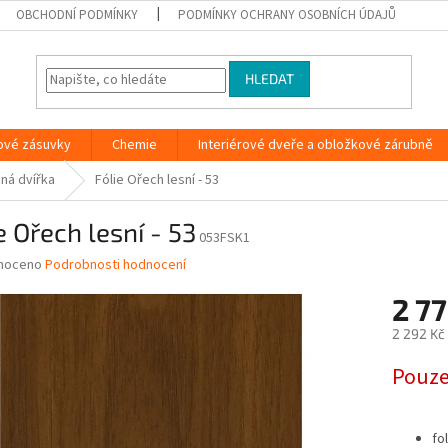
OBCHODNÍ PODMÍNKY
PODMÍNKY OCHRANY OSOBNÍCH ÚDAJŮ
HLEDAT
ové zásuvky
Chemie
Interiérové dveře a obložkové zárubně
aná dvířka
Fólie Ořech lesní - 53
e Ořech lesní - 53
053FSK1
né
noceno
Podrobnosti hodnocení
ní
2 7
u
2 292 Kč
Měrná
Pouze
cena:
ek.
fo