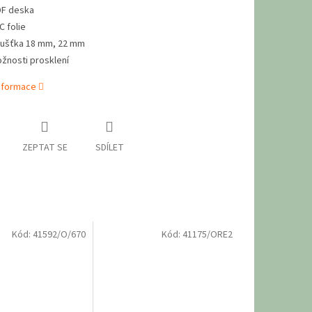
F deska
C folie
oušťka 18 mm, 22 mm
žnosti prosklení
informace
ZEPTAT SE
SDÍLET
Kód:
41592/O/670
Kód:
41175/ORE2