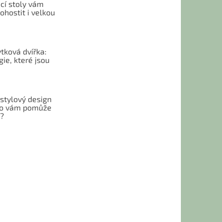
cí stoly vám
hostit i velkou
tková dvířka:
ie, které jsou
 stylový design
 Co vám pomůže
t?