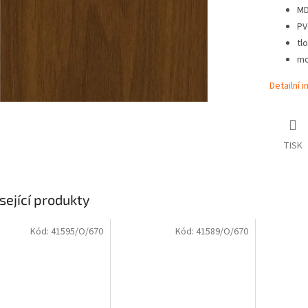
MD
PV
tl
mo
Detailní 
TISK
sející produkty
Kód:
41595/O/670
Kód:
41589/O/670