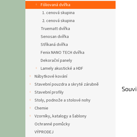
n
Fóliovaná dvířka
e
1. cenová skupina
l
2. cenová skupina
Truematt dvířka
Senosan dvířka
Stříkaná dvířka
Fenix NANO TECH dvířka
Dekorační panely
Lamely akustické a HDF
Nábytkové kování
Stavební pouzdra a skryté zárubně
Souvi
Stavební profily
Stoly, podnože a stolové nohy
Chemie
Vzorníky, katalogy a šablony
Ochranné pomůcky
VÝPRODEJ