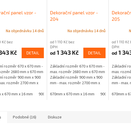
ační panel vzor -
Dekorační panel vzor -
Dekoračn
204
205
Na objednávku 14 dnů
Na objednávku 14 dnů
N
0 Kč bez
od 1 110 Kč bez
od 1 110 Kč
DPH
DPH
343 Kč
1 343 Kč
1 34
od
od
DETAIL
DETAIL
ní rozměr 670 x 670 mm -
Základní rozměr 670 x 670 mm -
Základní r
rozměr 2680 mm x 670 mm
max. rozměr 2680 mm x 670 mm
max. rozm
ní rozměr 900 mm x 900
Základní rozměr 900 mm x 900
Základní r
ax. rozměr 2700 mm x
mm - max. rozměr 2700 mm x
mm - max. 
 Materiál - jádro černá
900 mm Materiál - jádro černá
900 mm Mate
oustranně laminovaná...
 x 670 mm x 16 mm
900 mm x 900 mm x 16 mm
MDF oboustranně laminovaná...
670mm x 670 mm x 16 mm
900 mm x 900 mm
MDF oboust
670mm x 6
s
Podobné (16)
Diskuze