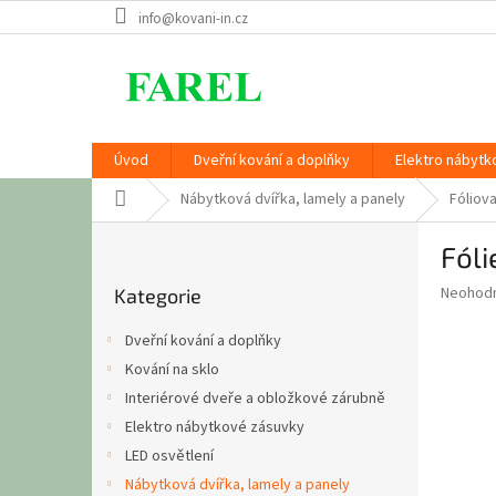
Přejít
info@kovani-in.cz
na
obsah
Úvod
Dveřní kování a doplňky
Elektro nábytk
Domů
Nábytková dvířka, lamely a panely
Fóliov
P
Fóli
o
Přeskočit
s
Průměr
Neohod
Kategorie
kategorie
t
hodnoce
r
produkt
Dveřní kování a doplňky
a
je
Kování na sklo
0,0
n
z
Interiérové dveře a obložkové zárubně
n
5
í
Elektro nábytkové zásuvky
hvězdič
p
LED osvětlení
a
Nábytková dvířka, lamely a panely