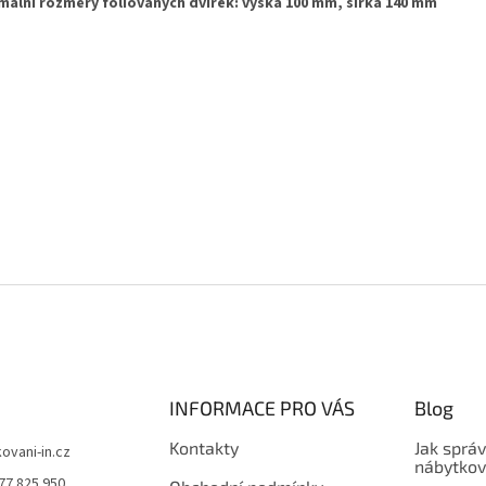
mální rozměry fóliovaných dvířek: výška 100 mm, šířka 140 mm
INFORMACE PRO VÁS
Blog
Kontakty
Jak sprá
kovani-in.cz
nábytkov
77 825 950