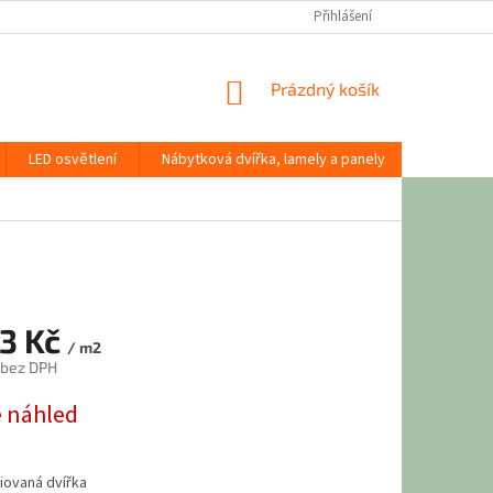
Přihlášení
NÁKUPNÍ
Prázdný košík
KOŠÍK
LED osvětlení
Nábytková dvířka, lamely a panely
Stavební
73 Kč
/ m2
 bez DPH
 náhled
liovaná dvířka