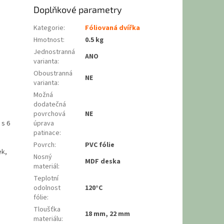
Doplňkové parametry
Kategorie
:
Fóliovaná dvířka
Hmotnost
:
0.5 kg
Jednostranná
ANO
varianta
:
Oboustranná
NE
varianta
:
Možná
dodatečná
povrchová
NE
 s 6
úprava
patinace
:
Povrch
:
PVC fólie
ek,
Nosný
MDF deska
materiál
:
Teplotní
odolnost
120°C
fólie
:
Tloušťka
18 mm, 22 mm
materiálu
: