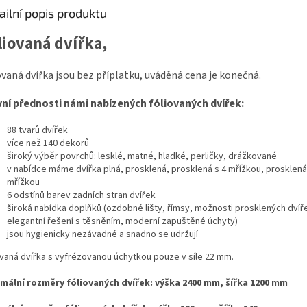
ailní popis produktu
liovaná dvířka,
ovaná dvířka jsou bez příplatku, uváděná cena je konečná.
ní přednosti námi nabízených fóliovaných dvířek:
88 tvarů dvířek
více než 140 dekorů
široký výběr povrchů: lesklé, matné, hladké, perličky, drážkované
v nabídce máme dvířka plná, prosklená, prosklená s 4 mřížkou, prosklená
mřížkou
6 odstínů barev zadních stran dvířek
široká nabídka doplňků (
ozdobné lišty, římsy, možnosti prosklených dvíř
elegantní řešení s těsněním, moderní zapuštěné úchyty
)
jsou hygienicky nezávadné a snadno se udržují
ovaná dvířka s vyfrézovanou úchytkou pouze v síle 22 mm.
mální rozměry fóliovaných dvířek: výška 2400 mm, šířka 1200 mm