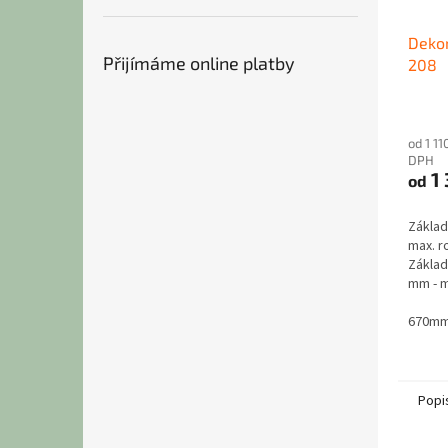
Dekor
Přijímáme online platby
208
od 1 11
DPH
1 
od
Základ
max. 
Základ
mm - m
900 mm
MDF ob
670mm
Popi