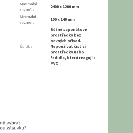
Maximální
2400 x 1200 mm
rozměr
:
Minimální
100 x 140 mm
rozměr
:
Běžné saponátové
prostředky bez
pevných přísad.
Údržba
:
Nepoužívat čistící
prostředky nebo
ředidla, která reagují s
PVC
vně vybrat
ou zásuvku?