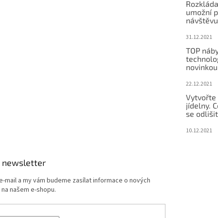
Rozkláda
umožní po
návštěvu
31.12.2021
TOP náby
technolog
novinkou
22.12.2021
Vytvořte
jídelny.
se odliši
10.12.2021
 newsletter
 e-mail a my vám budeme zasílat informace o nových
 na našem e-shopu.