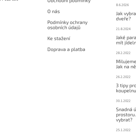
Obchodní podmínky
8.6.2026
O nás
Jak vybra
dveře?
Podmínky ochrany
osobních údajů
21.8.2024
Jaké par
Ke stažení
mít jídeln
Doprava a platba
28.2.2022
Milujeme
Jak na ně
26.2.2022
3 tipy pr
koupeln
30.1.2022
Snadná ú
prostoru.
vybrat?
25.1.2022