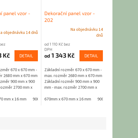
í panel vzor -
Dekorační panel vzor -
202
Na objednávku 14
a objednávku 14 dnů
Průměrné
dnů
hodnocení
 bez
od 1 110 Kč bez
produktu
DPH
je
3 Kč
1 343 Kč
od
DETAIL
DETAIL
5,0
z
5
ozměr 670 x 670 mm -
Základní rozměr 670 x 670 mm -
hvězdiček.
ěr 2680 mm x 670 mm
max. rozměr 2680 mm x 670 mm
ozměr 900 mm x 900
Základní rozměr 900 mm x 900
rozměr 2700 mm x
mm - max. rozměr 2700 mm x
riál - jádro černá
900 mm Materiál - jádro černá
 x 16 mm
ranně laminovaná...
70 mm x 16 mm
900 mm x 900 mm x 16 mm
MDF oboustranně laminovaná...
670mm x 670 mm x 16 mm
900 mm x 900 mm x 1