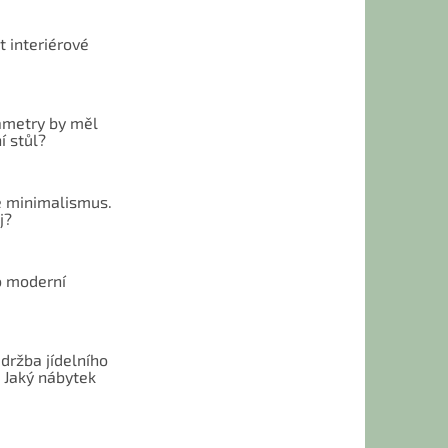
t interiérové
ametry by měl
í stůl?
 minimalismus.
j?
o moderní
u
držba jídelního
 Jaký nábytek