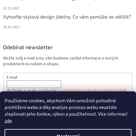
22.12.2021
Vytvořte stylový design jídelny. Co vám pomůže se odlišit?
10.12.2021
Odebírat newsletter
Vložte svůj e-mail a my vám budeme zasílat informace o nových
produktech na našem e-shopu.
E-mail
Vložením e-mailu souhlasíte s
podmínkami ochrany osobních údajů
Používáme cookies, abychom Vám umožnili pohodlné
PŘIHLÁSIT SE
prohlížení webu a díky analýze provozu webu neustále
zlepšovali jeho funkce, výkon a použitelnost. Více informací
zde
.
Vytvořil Shoptet