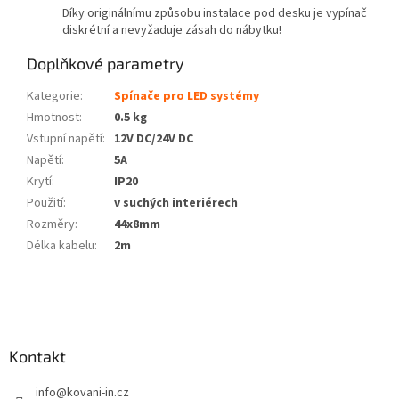
Díky originálnímu způsobu instalace pod desku je vypínač
diskrétní a nevyžaduje zásah do nábytku!
Doplňkové parametry
Kategorie
:
Spínače pro LED systémy
Hmotnost
:
0.5 kg
Vstupní napětí
:
12V DC/24V DC
Napětí
:
5A
Krytí
:
IP20
Použití
:
v suchých interiérech
Rozměry
:
44x8mm
Délka kabelu
:
2m
Z
á
p
a
Kontakt
t
info
@
kovani-in.cz
í