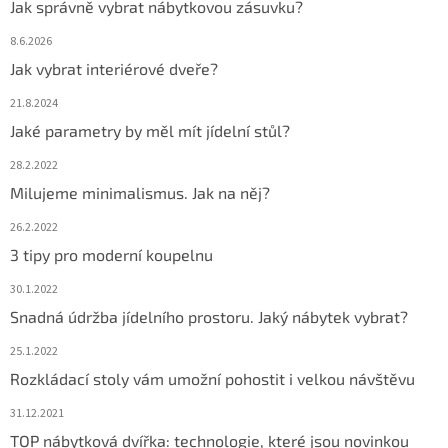
Jak správně vybrat nábytkovou zásuvku?
8.6.2026
Jak vybrat interiérové dveře?
21.8.2024
Jaké parametry by měl mít jídelní stůl?
28.2.2022
Milujeme minimalismus. Jak na něj?
26.2.2022
3 tipy pro moderní koupelnu
30.1.2022
Snadná údržba jídelního prostoru. Jaký nábytek vybrat?
25.1.2022
Rozkládací stoly vám umožní pohostit i velkou návštěvu
31.12.2021
TOP nábytková dvířka: technologie, které jsou novinkou