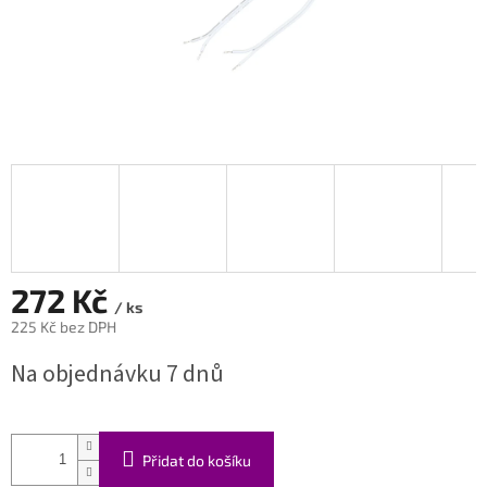
272 Kč
/ ks
225 Kč bez DPH
Měrná
Na objednávku 7 dnů
cena:
Přidat do košíku