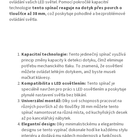
ovládání vašich LED světel. Pomocí pokročilé kapacitní
technologie
tento spínač reaguje na dotyk přes povrch o
tloušťce až 38 mm
, což poskytuje pohodlné a bezproblémové
ovládání světla.
Kapacitní technologie:
Tento jedinečný spínač využívá
princip změny kapacity k detekci dotyku, čímž eliminuje
potřebu mechanického tlaku. To znamená, že osvětlení
můžete ovládat lehkým dotykem, aniž byste museli
mačkat klávesy.
Kompatibilita s LED osvětlením:
Tento spínač je
speciálně navržen pro práci s LED osvětlením a poskytuje
plynulé nastavení světla bez blikání.
Univerzální montáž:
Díky své schopnosti pracovat na
různých površích až do tloušťky 38 mm můžete tento
spínač namontovat na různá místa, od kuchyňských desek
až po kancelářský nábytek.
Elegantní design:
Díky minimalistickému a elegantnímu
designu se tento vypínač dokonale hodí ke každému stylu
interiéru a dodává mu nádech modernosti a funkčnosti.