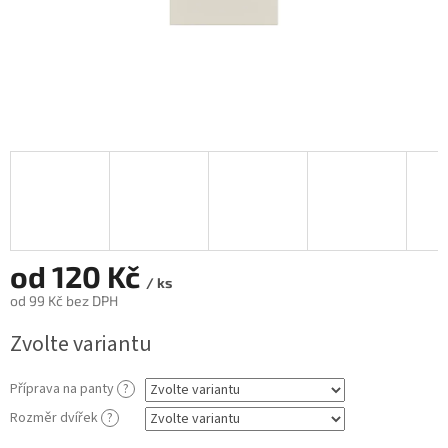
od
120 Kč
/ ks
od
99 Kč
bez DPH
Měrná
Zvolte variantu
cena:
Příprava na panty
?
Rozměr dvířek
?