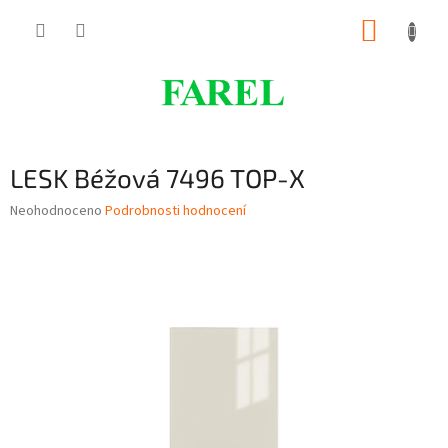
Přejít
NÁKUP
na
obsah
KOŠÍK
LESK Béžová 7496 TOP-X
Průměrné
Neohodnoceno
Podrobnosti hodnocení
hodnocení
produktu
je
0,0
z
5
hvězdiček.