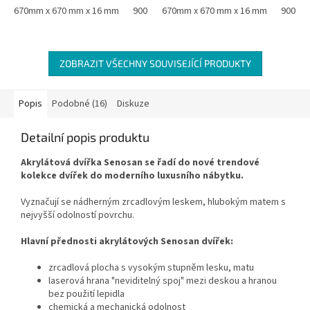
MDF oboustranně laminovaná...
670mm x 670 mm x 16 mm
900 mm x 900 mm x 16 mm
MDF oboustranně laminovaná...
670mm x 670 mm x 16 mm
900 mm
ZOBRAZIT VŠECHNY SOUVISEJÍCÍ PRODUKTY
Popis
Podobné (16)
Diskuze
Detailní popis produktu
Akrylátová dvířka Senosan se řadí do nové trendové
kolekce dvířek do moderního luxusního nábytku.
Vyznačují se nádherným zrcadlovým leskem, hlubokým matem s
nejvyšší odolností povrchu.
Hlavní přednosti akrylátových Senosan dvířek:
zrcadlová plocha s vysokým stupněm lesku, matu
laserová hrana "neviditelný spoj" mezi deskou a hranou
bez použití lepidla
chemická a mechanická odolnost