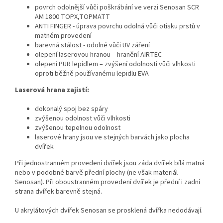
povrch odolnější vůči poškrábání ve verzi Senosan SCR
AM 1800 TOPX,TOPMATT
ANTI FINGER - úprava povrchu odolná vůči otisku prstů v
matném provedení
barevná stálost - odolné vůči UV záření
olepení laserovou hranou – hranění AIRTEC
olepení PUR lepidlem – zvýšení odolnosti vůči vlhkosti
oproti běžně používanému lepidlu EVA
Laserová hrana zajistí:
dokonalý spoj bez spáry
zvýšenou odolnost vůči vlhkosti
zvýšenou tepelnou odolnost
laserové hrany jsou ve stejných barvách jako plocha
dvířek
Při jednostranném provedení dvířek jsou záda dvířek bílá matná
nebo v podobné barvě přední plochy (ne však materiál
Senosan). Při oboustranném provedení dvířek je přední i zadní
strana dvířek barevně stejná.
U akrylátových dvířek Senosan se prosklená dvířka nedodávají.