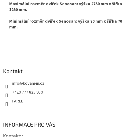
Maximální rozměr dvířek Senosan: výška 2750 mm x šířka
1250 mm.
Minimální rozměr dvířek Senosan: výška 70 mm x šířka 70
mm.
Z
á
p
a
Kontakt
t
info
@
kovani-in.cz
í
+420 777 825 950
FAREL
INFORMACE PRO VÁS
Kontakty