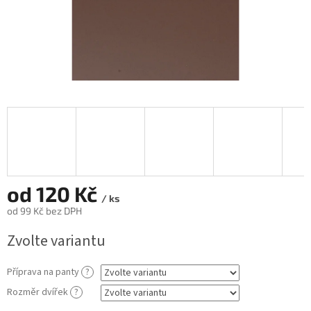
od
120 Kč
/ ks
od
99 Kč
bez DPH
Měrná
Zvolte variantu
cena:
Příprava na panty
?
Rozměr dvířek
?