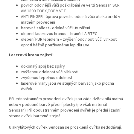
povrch odolnější vůči poškrábání ve verzi Senosan SCR
AM 1800 TOPX,TOPMATT
ANTI FINGER - úprava povrchu odolná vůči otisku prstů v
matném provedení
barevná stálost - odolné vůči UV záření
olepení laserovou hranou – hranění AIRTEC
olepení PUR lepidlem – zvýšení odolnosti vůči vlhkosti
oproti běžně používanému lepidlu EVA
Laserová hrana zajistí:
dokonalý spoj bez spáry
zvýšenou odolnost vůči vlhkosti
zvýšenou tepelnou odolnost
laserové hrany jsou ve stejných barvách jako plocha
dvířek
Při jednostranném provedení dvířek jsou záda dvířek bílá matná
nebo v podobné barvě přední plochy (ne však materiál
Senosan). Při oboustranném provedení dvířek je přední i zadní
strana dvířek barevně stejná.
U akrylátových dvířek Senosan se prosklená dvířka nedodávají.