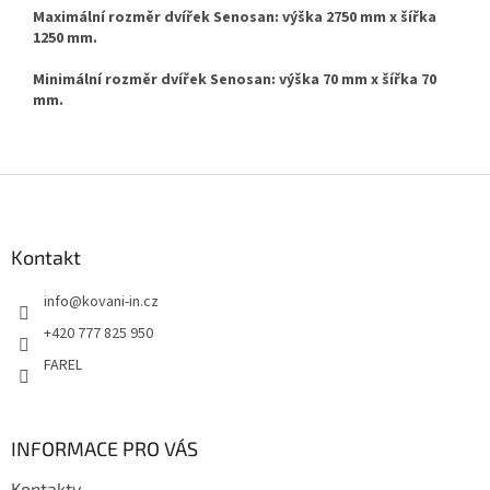
Maximální rozměr dvířek Senosan: výška 2750 mm x šířka
1250 mm.
Minimální rozměr dvířek Senosan: výška 70 mm x šířka 70
mm.
Z
á
p
a
Kontakt
t
info
@
kovani-in.cz
í
+420 777 825 950
FAREL
INFORMACE PRO VÁS
Kontakty