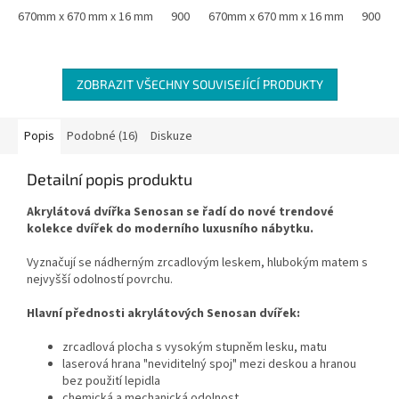
MDF oboustranně laminovaná...
670mm x 670 mm x 16 mm
900 mm x 900 mm x 16 mm
MDF oboustranně laminovaná...
670mm x 670 mm x 16 mm
900 mm
ZOBRAZIT VŠECHNY SOUVISEJÍCÍ PRODUKTY
Popis
Podobné (16)
Diskuze
Detailní popis produktu
Akrylátová dvířka Senosan se řadí do nové trendové
kolekce dvířek do moderního luxusního nábytku.
Vyznačují se nádherným zrcadlovým leskem, hlubokým matem s
nejvyšší odolností povrchu.
Hlavní přednosti akrylátových Senosan dvířek:
zrcadlová plocha s vysokým stupněm lesku, matu
laserová hrana "neviditelný spoj" mezi deskou a hranou
bez použití lepidla
chemická a mechanická odolnost