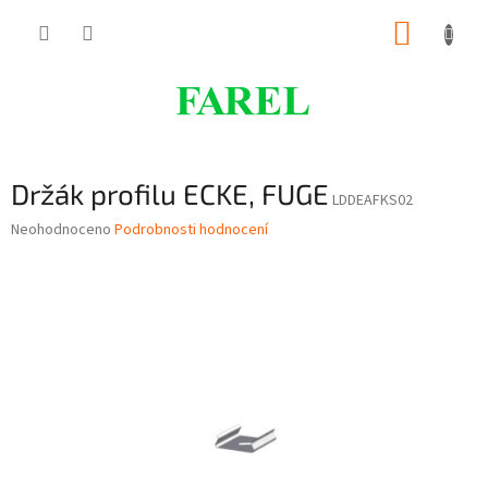
Přejít
NÁKUP
na
obsah
KOŠÍK
Držák profilu ECKE, FUGE
LDDEAFKS02
Průměrné
Neohodnoceno
Podrobnosti hodnocení
hodnocení
produktu
je
0,0
z
5
hvězdiček.