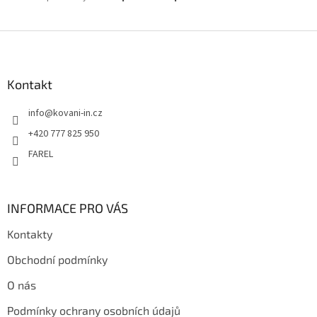
Z
á
p
a
Kontakt
t
info
@
kovani-in.cz
í
+420 777 825 950
FAREL
INFORMACE PRO VÁS
Kontakty
Obchodní podmínky
O nás
Podmínky ochrany osobních údajů