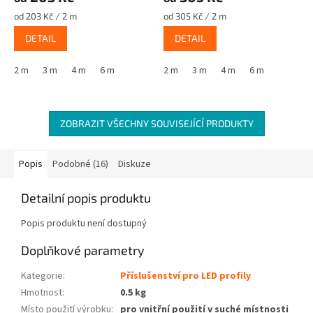
Měrná
Měrná
od 203 Kč / 2 m
od 305 Kč / 2 m
cena:
cena:
DETAIL
DETAIL
2 m
3 m
4 m
6 m
2 m
3 m
4 m
6 m
ZOBRAZIT VŠECHNY SOUVISEJÍCÍ PRODUKTY
Popis
Podobné (16)
Diskuze
Detailní popis produktu
Popis produktu není dostupný
Doplňkové parametry
Kategorie
:
Příslušenství pro LED profily
Hmotnost
:
0.5 kg
Místo použití výrobku
:
pro vnitřní použití v suché místnosti