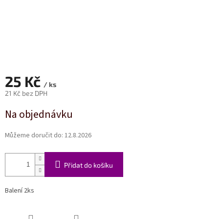
25 Kč
/ ks
21 Kč bez DPH
Měrná
Na objednávku
cena:
Můžeme doručit do:
12.8.2026
Přidat do košíku
Balení 2ks