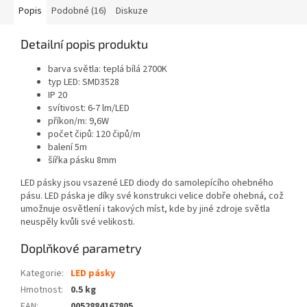
Popis
Podobné (16)
Diskuze
Detailní popis produktu
barva světla: teplá bílá 2700K
typ LED: SMD3528
IP 20
svítivost: 6-7 lm/LED
příkon/m: 9,6W
počet čipů: 120 čipů/m
balení 5m
šířka pásku 8mm
LED pásky jsou vsazené LED diody do samolepícího ohebného
pásu. LED páska je díky své konstrukci velice dobře ohebná, což
umožnuje osvětlení i takových míst, kde by jiné zdroje světla
neuspěly kvůli své velikosti.
Doplňkové parametry
Kategorie
:
LED pásky
Hmotnost
:
0.5 kg
EAN
:
0052884167805