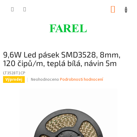
Přejít
NÁKUP
na
obsah
KOŠÍK
9,6W Led pásek SMD3528, 8mm,
120 čipů/m, teplá bílá, návin 5m
LT3528T1CP
Průměrné
Neohodnoceno
Podrobnosti hodnocení
Výprodej
hodnocení
produktu
je
0,0
z
5
hvězdiček.