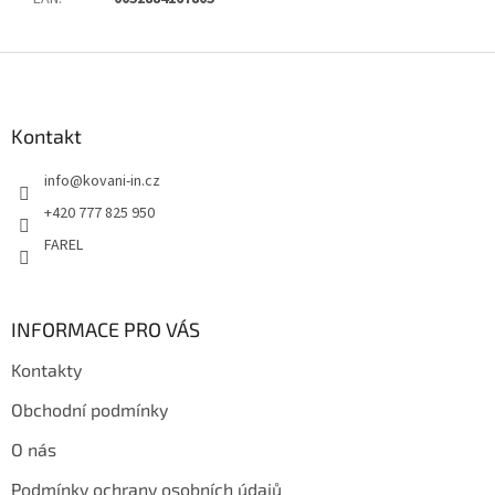
Z
á
p
a
Kontakt
t
info
@
kovani-in.cz
í
+420 777 825 950
FAREL
INFORMACE PRO VÁS
Kontakty
Obchodní podmínky
O nás
Podmínky ochrany osobních údajů