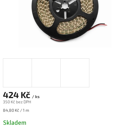
424 Kč
/ ks
350 Kč bez DPH
Měrná
84,80 Kč / 1 m
cena:
Skladem