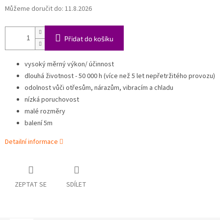
Můžeme doručit do:
11.8.2026
Přidat do košíku
vysoký měrný výkon/ účinnost
dlouhá životnost - 50 000 h (více než 5 let nepřetržitého provozu)
odolnost vůči otřesům, nárazům, vibracím a chladu
nízká poruchovost
malé rozměry
balení 5m
Detailní informace
ZEPTAT SE
SDÍLET