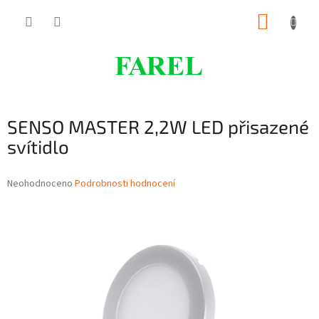
Přejít
NÁKUP
na
obsah
KOŠÍK
SENSO MASTER 2,2W LED přisazené
svítidlo
Průměrné
Neohodnoceno
Podrobnosti hodnocení
hodnocení
produktu
je
0,0
z
5
hvězdiček.