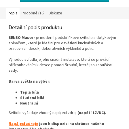
Popis
Podobné (16)
Diskuze
Detailní popis produktu
SENSO
Master
je moderní podskříňkové svítidlo s dotykovým
spínačem
,
které je ideální pro osvětlení kuchyňských a
pracovních desek, dekorativních výklenků a polic.
Výhodou svítidla je jeho snadná instalace, která se provádí
přišroubováním k desce pomocí šroubů, které jsou součástí
sady.
Barva světla na výběr:
Teplá bílá
Studená bílá
Neutrální
Svítidlo vyžaduje vhodný napájecí zdroj
(napětí 12VDC).
Napájecí zdroje
jsou k dispozici na stránce našeho