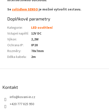
internetového obchodu.
Se
svítidlem SENSO
je možné vytvořit sestavu.
Doplňkové parametry
Kategorie
:
LED osvětlení
Vstupní napětí
:
12V DC
Výkon
:
2,2W
Ochrana IP
:
IP20
Rozměry
:
70x7mm
Délka kabelu
:
2m
Z
á
p
a
Kontakt
t
info
@
kovani-in.cz
í
+420 777 825 950