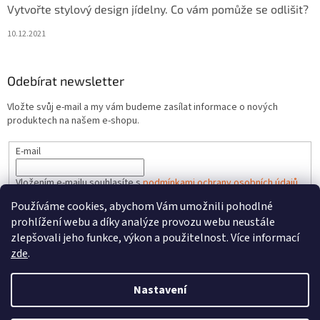
Vytvořte stylový design jídelny. Co vám pomůže se odlišit?
10.12.2021
Odebírat newsletter
Vložte svůj e-mail a my vám budeme zasílat informace o nových
produktech na našem e-shopu.
E-mail
Vložením e-mailu souhlasíte s
podmínkami ochrany osobních údajů
Používáme cookies, abychom Vám umožnili pohodlné
PŘIHLÁSIT SE
prohlížení webu a díky analýze provozu webu neustále
zlepšovali jeho funkce, výkon a použitelnost. Více informací
zde
.
Vytvořil Shoptet
Nastavení