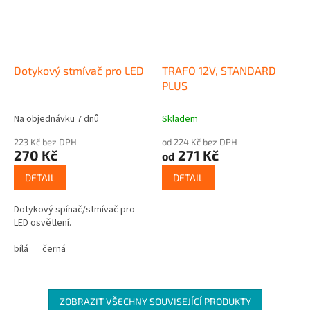
Dotykový stmívač pro LED
TRAFO 12V, STANDARD
PLUS
Na objednávku 7 dnů
Skladem
223 Kč bez DPH
od 224 Kč bez DPH
270 Kč
271 Kč
od
DETAIL
DETAIL
Dotykový spínač/stmívač pro
LED osvětlení.
bílá
černá
ZOBRAZIT VŠECHNY SOUVISEJÍCÍ PRODUKTY