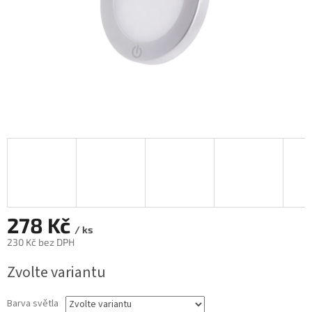
278 Kč
/ ks
230 Kč bez DPH
Měrná
Zvolte variantu
cena:
Barva světla