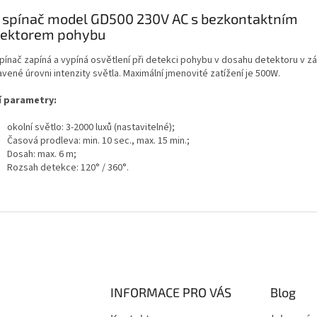
 spínač model GD500 230V AC s bezkontaktním
tektorem pohybu
pínač zapíná a vypíná osvětlení při detekci pohybu v dosahu detektoru v zá
vené úrovni intenzity světla. Maximální jmenovité zatížení je 500W.
í parametry:
okolní světlo: 3-2000 luxů (nastavitelné);
Časová prodleva: min. 10 sec., max. 15 min.;
Dosah: max. 6 m;
Rozsah detekce: 120° / 360°.
INFORMACE PRO VÁS
Blog