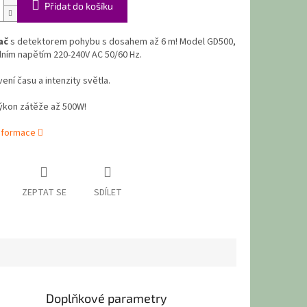
Přidat do košíku
ač
s detektorem pohybu s dosahem až 6 m! Model GD500,
ním napětím 220-240V AC 50/60 Hz.
ení času a intenzity světla.
ýkon zátěže až 500W!
informace
ZEPTAT SE
SDÍLET
Doplňkové parametry