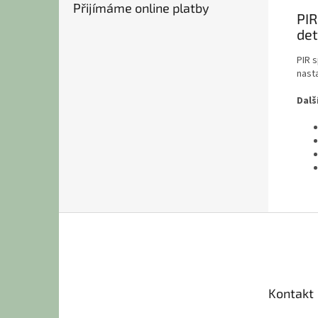
Přijímáme online platby
PIR
de
PIR s
nasta
Dalš
Z
á
p
a
t
Kontakt
í