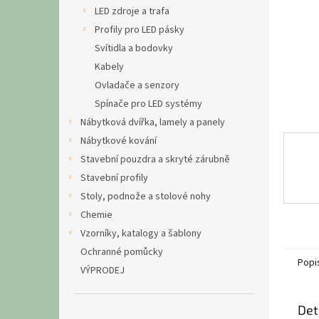
n
LED zdroje a trafa
e
Profily pro LED pásky
l
Svítidla a bodovky
Kabely
Ovladače a senzory
Spínače pro LED systémy
Nábytková dvířka, lamely a panely
Nábytkové kování
Stavební pouzdra a skryté zárubně
Stavební profily
Stoly, podnože a stolové nohy
Chemie
Vzorníky, katalogy a šablony
Ochranné pomůcky
Popi
VÝPRODEJ
Det