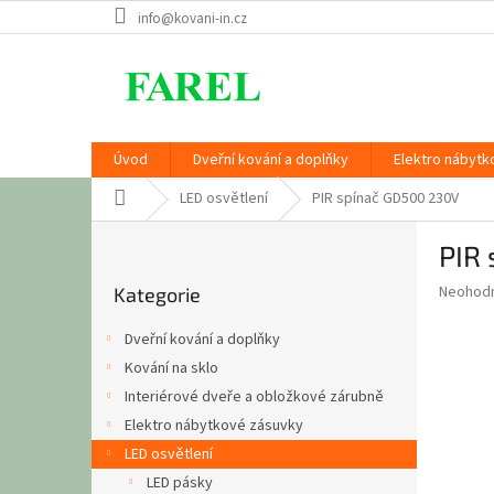
Přejít
info@kovani-in.cz
na
obsah
Úvod
Dveřní kování a doplňky
Elektro nábytk
Domů
LED osvětlení
PIR spínač GD500 230V
P
PIR
o
Přeskočit
s
Průměr
Neohod
Kategorie
kategorie
t
hodnoce
r
produkt
Dveřní kování a doplňky
a
je
Kování na sklo
0,0
n
z
Interiérové dveře a obložkové zárubně
n
5
í
Elektro nábytkové zásuvky
hvězdič
p
LED osvětlení
a
LED pásky