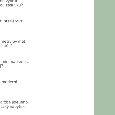
vně vybrat
ou zásuvku?
t interiérové
ametry by měl
í stůl?
 minimalismus.
j?
o moderní
u
držba jídelního
 Jaký nábytek