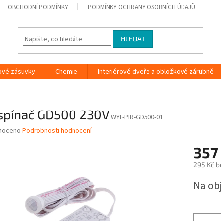
OBCHODNÍ PODMÍNKY
PODMÍNKY OCHRANY OSOBNÍCH ÚDAJŮ
HLEDAT
ové zásuvky
Chemie
Interiérové dveře a obložkové zárubně
 spínač GD500 230V
WYL-PIR-GD500-01
né
noceno
Podrobnosti hodnocení
ní
357
u
295 Kč b
Měrná
Na ob
cena:
ek.