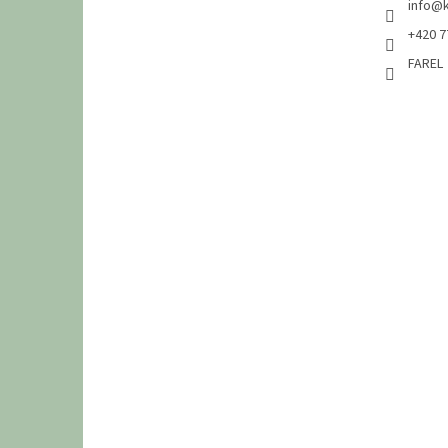
info
@
+420 7
FAREL