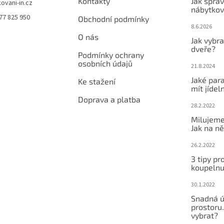
Kontakty
Jak sprá
kovani-in.cz
nábytkov
77 825 950
Obchodní podmínky
8.6.2026
O nás
Jak vybra
dveře?
Podmínky ochrany
osobních údajů
21.8.2024
Jaké par
Ke stažení
mít jídeln
Doprava a platba
28.2.2022
Milujeme
Jak na ně
26.2.2022
3 tipy pr
koupeln
30.1.2022
Snadná ú
prostoru.
vybrat?