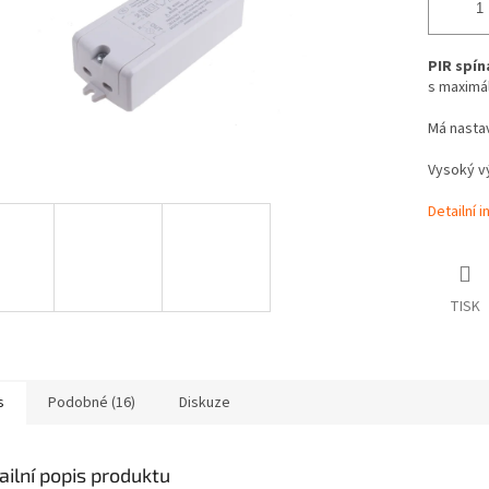
PIR spín
s maximál
Má nastav
Vysoký v
Detailní 
TISK
s
Podobné (16)
Diskuze
ailní popis produktu