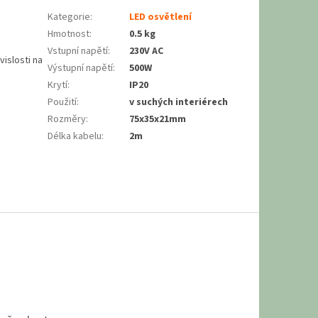
Kategorie
:
LED osvětlení
Hmotnost
:
0.5 kg
Vstupní napětí
:
230V AC
vislosti na
Výstupní napětí
:
500W
Krytí
:
IP20
Použití
:
v suchých interiérech
Rozměry
:
75x35x21mm
Délka kabelu
:
2m