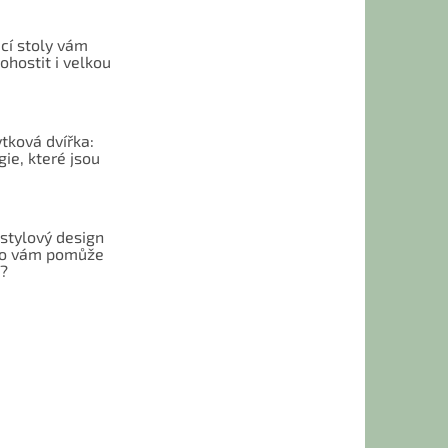
cí stoly vám
hostit i velkou
tková dvířka:
ie, které jsou
 stylový design
 Co vám pomůže
t?