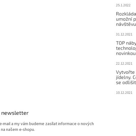
25.1.2022
Rozkláda
umožní po
návštěvu
31.12.2021
TOP náby
technolog
novinkou
22.12.2021
Vytvořte
jídelny.
se odliši
10.12.2021
 newsletter
 e-mail a my vám budeme zasílat informace o nových
 na našem e-shopu.