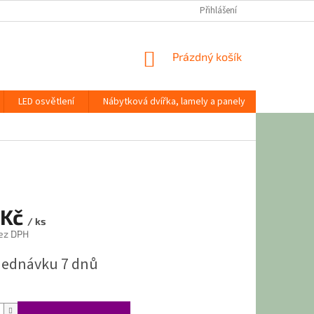
Přihlášení
NÁKUPNÍ
Prázdný košík
KOŠÍK
LED osvětlení
Nábytková dvířka, lamely a panely
Stavební
 Kč
/ ks
ez DPH
jednávku 7 dnů