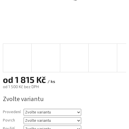
od
1 815 Kč
/ ks
od
1 500 Kč
bez DPH
Měrná
Zvolte variantu
cena:
Provedení
Povrch
Použití