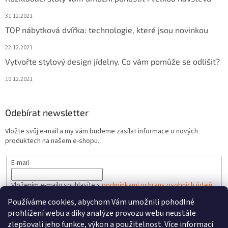
31.12.2021
TOP nábytková dvířka: technologie, které jsou novinkou
22.12.2021
Vytvořte stylový design jídelny. Co vám pomůže se odlišit?
10.12.2021
Odebírat newsletter
Vložte svůj e-mail a my vám budeme zasílat informace o nových
produktech na našem e-shopu.
E-mail
Vložením e-mailu souhlasíte s
podmínkami ochrany osobních údajů
Používáme cookies, abychom Vám umožnili pohodlné
PŘIHLÁSIT SE
prohlížení webu a díky analýze provozu webu neustále
zlepšovali jeho funkce, výkon a použitelnost. Více informací