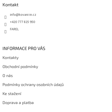
a
Kontakt
t
info
@
kovani-in.cz
í
+420 777 825 950
FAREL
INFORMACE PRO VÁS
Kontakty
Obchodní podmínky
O nás
Podmínky ochrany osobních údajů
Ke stažení
Doprava a platba