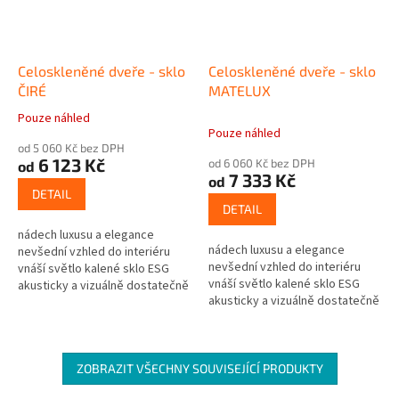
Celoskleněné dveře - sklo
Celoskleněné dveře - sklo
ČIRÉ
MATELUX
Pouze náhled
Průměrné
Pouze náhled
hodnocení
od 5 060 Kč bez DPH
produktu
6 123 Kč
od 6 060 Kč bez DPH
od
je
7 333 Kč
od
5,0
DETAIL
z
DETAIL
5
nádech luxusu a elegance
hvězdiček.
nádech luxusu a elegance
nevšední vzhled do interiéru
nevšední vzhled do interiéru
vnáší světlo kalené sklo ESG
vnáší světlo kalené sklo ESG
akusticky a vizuálně dostatečně
akusticky a vizuálně dostatečně
oddělují místnosti síla skla 8mm
oddělují místnosti síla skla 8mm
ZOBRAZIT VŠECHNY SOUVISEJÍCÍ PRODUKTY