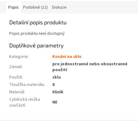
Popis
Podobné (11)
Diskuze
Detailní popis produktu
Popis produktu není dostupný
Doplňkové parametry
Kategorie
:
Kování na sklo
pro jednostranné nebo oboustranné
Zámek
:
použití
Použití
:
sklo
Tloušťka materiálu
:
8
Materiál
:
hliník
Cylidrická vložka
NE
součástí
:
Z
á
p