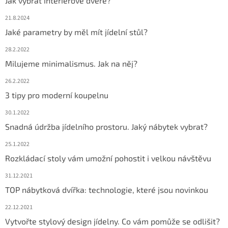
Jak vybrat interiérové dveře?
21.8.2024
Jaké parametry by měl mít jídelní stůl?
28.2.2022
Milujeme minimalismus. Jak na něj?
26.2.2022
3 tipy pro moderní koupelnu
30.1.2022
Snadná údržba jídelního prostoru. Jaký nábytek vybrat?
25.1.2022
Rozkládací stoly vám umožní pohostit i velkou návštěvu
31.12.2021
TOP nábytková dvířka: technologie, které jsou novinkou
22.12.2021
Vytvořte stylový design jídelny. Co vám pomůže se odlišit?