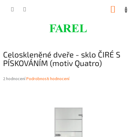
Přejít
NÁKUP
na
obsah
KOŠÍK
Celoskleněné dveře - sklo ČIRÉ S
PÍSKOVÁNÍM (motiv Quatro)
Průměrné
2 hodnocení
Podrobnosti hodnocení
hodnocení
produktu
je
5,0
z
5
hvězdiček.