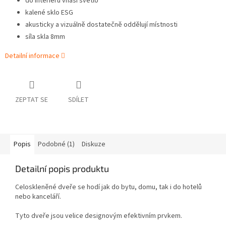
do interiéru vnáší světlo
kalené sklo ESG
akusticky a vizuálně dostatečně oddělují místnosti
síla skla 8mm
Detailní informace
ZEPTAT SE
SDÍLET
Popis
Podobné (1)
Diskuze
Detailní popis produktu
Celoskleněné dveře se hodí jak do bytu, domu, tak i do hotelů
nebo kanceláří.
Tyto dveře jsou velice designovým efektivním prvkem.