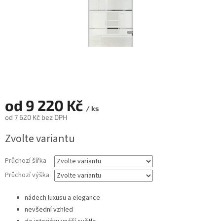
od
9 220 Kč
/ ks
od
7 620 Kč
bez DPH
Měrná
Zvolte variantu
cena:
Průchozí šířka
Průchozí výška
nádech luxusu a elegance
nevšední vzhled