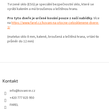
Tvrzené sklo (ESG) je speciální bezpečnostní sklo, které se
vyrábí kalením a má broušenou a leštěnou hranu.
Pro tyto dveře je určené kování pouze z naší nabídky.
Více
na
https://www.farel.cz/kovani-na-otocne-celosklenene-dvere-
2/
(matelux sklo 8 mm, kalené, broušená a leštěná hrana, vrtání 6x
průměr do 12 mm)
Z
á
p
a
Kontakt
t
info
@
kovani-in.cz
í
+420 777 825 950
FAREL