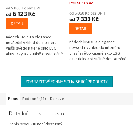
Pouze náhled
hodnocení
od 5 060 Kč bez DPH
produktu
6 123 Kč
od 6 060 Kč bez DPH
od
je
7 333 Kč
od
5,0
DETAIL
z
DETAIL
5
nádech luxusu a elegance
hvězdiček.
nádech luxusu a elegance
nevšední vzhled do interiéru
nevšední vzhled do interiéru
vnáší světlo kalené sklo ESG
vnáší světlo kalené sklo ESG
akusticky a vizuálně dostatečně
akusticky a vizuálně dostatečně
oddělují místnosti síla skla 8mm
oddělují místnosti síla skla 8mm
ZOBRAZIT VŠECHNY SOUVISEJÍCÍ PRODUKTY
Popis
Podobné (11)
Diskuze
Detailní popis produktu
Popis produktu není dostupný