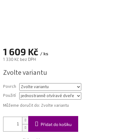
1 609 Kč
/ ks
1 330 Kč bez DPH
Měrná
Zvolte variantu
cena:
Povrch
Použití
Můžeme doručit do:
Zvolte variantu
Přidat do košíku