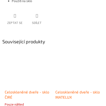
Použití na sklo
ZEPTAT SE
SDÍLET
Související produkty
Celoskleněné dveře - sklo
Celoskleněné dveře - sklo
ČIRÉ
MATELUX
Pouze náhled
Průměrné