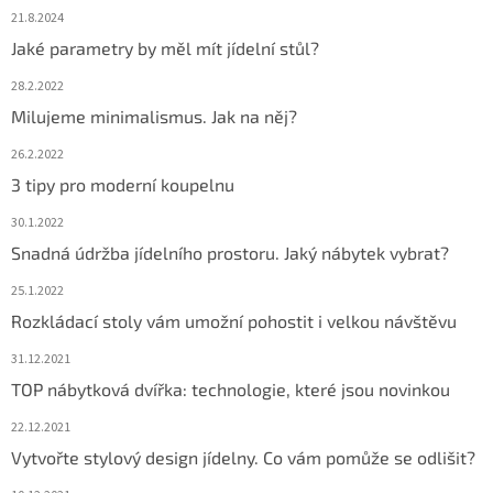
21.8.2024
Jaké parametry by měl mít jídelní stůl?
28.2.2022
Milujeme minimalismus. Jak na něj?
26.2.2022
3 tipy pro moderní koupelnu
30.1.2022
Snadná údržba jídelního prostoru. Jaký nábytek vybrat?
25.1.2022
Rozkládací stoly vám umožní pohostit i velkou návštěvu
31.12.2021
TOP nábytková dvířka: technologie, které jsou novinkou
22.12.2021
Vytvořte stylový design jídelny. Co vám pomůže se odlišit?