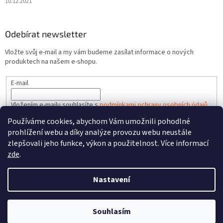
10.12.2021
Odebírat newsletter
Vložte svůj e-mail a my vám budeme zasílat informace o nových
produktech na našem e-shopu.
E-mail
Vložením e-mailu souhlasíte s
podmínkami ochrany osobních údajů
Používáme cookies, abychom Vám umožnili pohodlné
PŘIHLÁSIT SE
prohlížení webu a díky analýze provozu webu neustále
zlepšovali jeho funkce, výkon a použitelnost. Více informací
zde
.
Vytvořil Shoptet
Nastavení
Copyright 2026
FAREL.CZ
. Všechna práva vyhrazena.
Upravit
Souhlasím
nastavení cookies