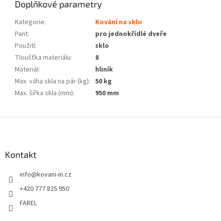
Doplňkové parametry
Kategorie
:
Kování na sklo
Pant
:
pro jednokřídlé dveře
Použití
:
sklo
Tloušťka materiálu
:
8
Materiál
:
hliník
Max. váha skla na pár (kg)
:
50 kg
Max. šířka skla (mm)
:
950 mm
Z
á
p
a
Kontakt
t
info
@
kovani-in.cz
í
+420 777 825 950
FAREL