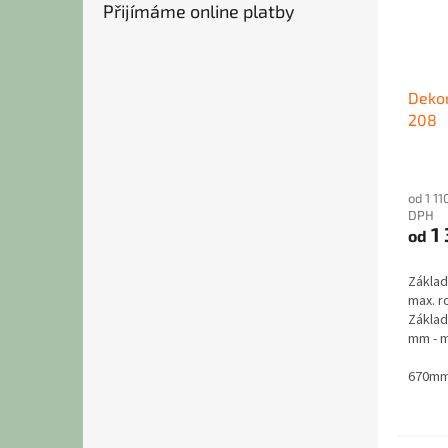
Přijímáme online platby
Dekor
208
od 1 11
DPH
1 
od
Základ
max. 
Základ
mm - m
900 mm
MDF ob
670mm