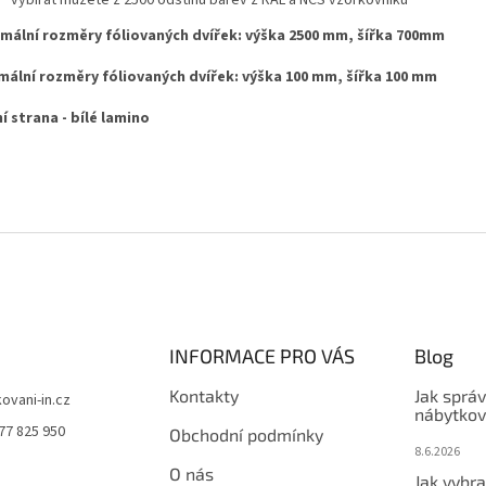
mální rozměry fóliovaných dvířek: výška 2500 mm, šířka 700mm
mální rozměry fóliovaných dvířek: výška 100 mm, šířka 100 mm
í strana - bílé lamino
INFORMACE PRO VÁS
Blog
Kontakty
Jak sprá
kovani-in.cz
nábytkov
77 825 950
Obchodní podmínky
8.6.2026
O nás
Jak vybra