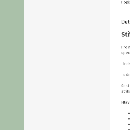
Popi
Det
St
Pro 
spec
- les
- s 
šest
střík
Hlav