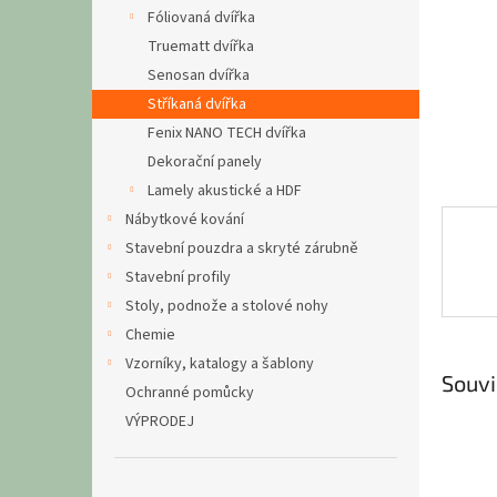
n
Fóliovaná dvířka
e
Truematt dvířka
l
Senosan dvířka
Stříkaná dvířka
Fenix NANO TECH dvířka
Dekorační panely
Lamely akustické a HDF
Nábytkové kování
Stavební pouzdra a skryté zárubně
Stavební profily
Stoly, podnože a stolové nohy
Chemie
Vzorníky, katalogy a šablony
Souvi
Ochranné pomůcky
VÝPRODEJ