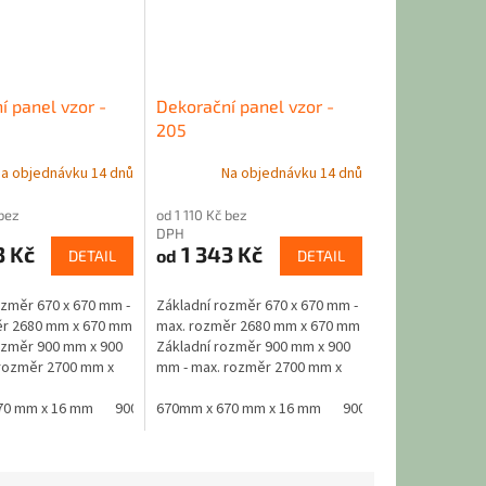
í panel vzor -
Dekorační panel vzor -
205
a objednávku 14 dnů
Na objednávku 14 dnů
 bez
od 1 110 Kč bez
DPH
3 Kč
1 343 Kč
od
DETAIL
DETAIL
ozměr 670 x 670 mm -
Základní rozměr 670 x 670 mm -
ěr 2680 mm x 670 mm
max. rozměr 2680 mm x 670 mm
ozměr 900 mm x 900
Základní rozměr 900 mm x 900
rozměr 2700 mm x
mm - max. rozměr 2700 mm x
riál - jádro černá
900 mm Materiál - jádro černá
 x 16 mm
ranně laminovaná...
70 mm x 16 mm
900 mm x 900 mm x 16 mm
MDF oboustranně laminovaná...
670mm x 670 mm x 16 mm
900 mm x 900 mm x 1