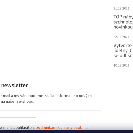
31.12.2021
TOP náby
technolog
novinkou
22.12.2021
Vytvořte
jídelny.
se odliši
10.12.2021
 newsletter
 e-mail a my vám budeme zasílat informace o nových
 na našem e-shopu.
e-mailu souhlasíte s
podmínkami ochrany osobních