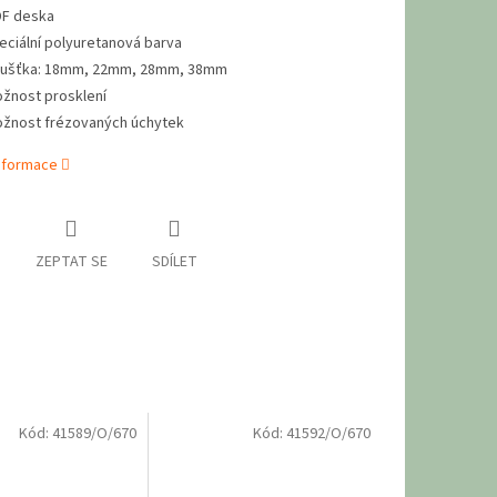
F deska
eciální polyuretanová barva
oušťka: 18mm, 22mm, 28mm, 38mm
žnost prosklení
žnost frézovaných úchytek
informace
ZEPTAT SE
SDÍLET
Kód:
41589/O/670
Kód:
41592/O/670