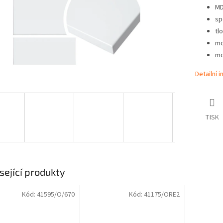
MD
sp
tl
mo
mo
Detailní 
TISK
sející produkty
Kód:
41595/O/670
Kód:
41175/ORE2