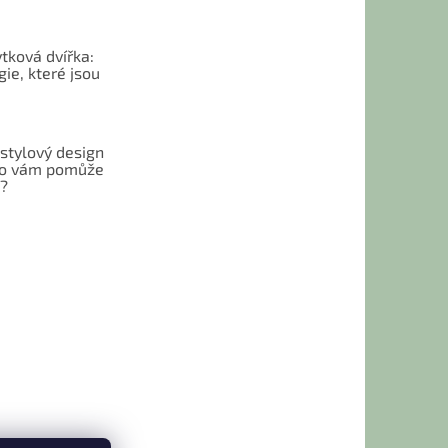
tková dvířka:
ie, které jsou
 stylový design
 Co vám pomůže
t?