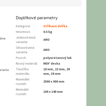
Doplňkové parametry
Kategorie
:
Stříkaná dvířka
Hmotnost
:
0.5 kg
Jednostranná
máme
ANO
varianta
:
Oboustranná
ANO
varianta
:
Povrch
:
polyuretanový lak
Nosný materiál
:
MDF deska
Tloušťka
18 mm, 22 mm, 28
arianta
materiálu
:
mm, 38 mm
Maximální
2500 x 900 mm
rozměr
:
Minimální
100 x 140 mm
rozměr
: