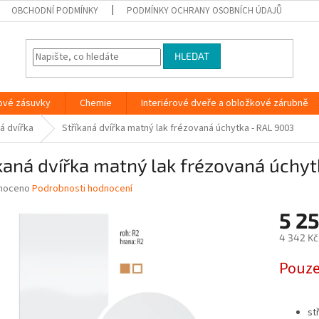
OBCHODNÍ PODMÍNKY
PODMÍNKY OCHRANY OSOBNÍCH ÚDAJŮ
HLEDAT
ové zásuvky
Chemie
Interiérové dveře a obložkové zárubně
á dvířka
Stříkaná dvířka matný lak frézovaná úchytka - RAL 9003
kaná dvířka matný lak frézovaná úchy
né
noceno
Podrobnosti hodnocení
ní
5 2
u
4 342 Kč
Měrná
Pouze
cena:
ek.
st