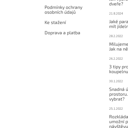
dveře?
Podmínky ochrany
osobních údajů
21.8.2024
Jaké par
Ke stažení
mít jídeln
Doprava a platba
28.2.2022
Milujeme
Jak na ně
26.2.2022
3 tipy pr
koupeln
30.1.2022
Snadná ú
prostoru.
vybrat?
25.1.2022
Rozkláda
umožní po
návštěvu