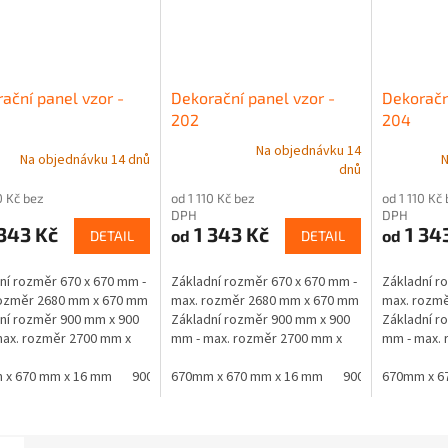
ační panel vzor -
Dekorační panel vzor -
Dekoračn
202
204
Na objednávku 14
Na objednávku 14 dnů
N
Průměrné
dnů
hodnocení
0 Kč bez
od 1 110 Kč bez
od 1 110 Kč
produktu
DPH
DPH
je
343 Kč
1 343 Kč
1 34
od
od
DETAIL
DETAIL
5,0
z
5
ní rozměr 670 x 670 mm -
Základní rozměr 670 x 670 mm -
Základní r
hvězdiček.
rozměr 2680 mm x 670 mm
max. rozměr 2680 mm x 670 mm
max. rozm
ní rozměr 900 mm x 900
Základní rozměr 900 mm x 900
Základní r
ax. rozměr 2700 mm x
mm - max. rozměr 2700 mm x
mm - max. 
 Materiál - jádro černá
900 mm Materiál - jádro černá
900 mm Mate
oustranně laminovaná...
 x 670 mm x 16 mm
900 mm x 900 mm x 16 mm
MDF oboustranně laminovaná...
670mm x 670 mm x 16 mm
900 mm x 900 mm
MDF oboust
670mm x 6