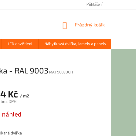
Přihlášení
NÁKUPNÍ
Prázdný košík
KOŠÍK
LED osvětlení
Nábytková dvířka, lamely a panely
Stavební
tka - RAL 9003
MAT9003UCH
54 Kč
/ m2
 bez DPH
 náhled
říkaná dvířka