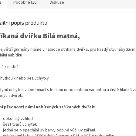
s
Podobné (16)
Diskuze
ailní popis produktu
říkaná dvířka Bílá matná,
největší gurmány máme v nabídce stříkaná dvířka, pro každý styl nábytku 
iální nabídku
klá x matná
úchytkou x nebo bez úchytky
 typů úchytek v kombinací s lesklou nebo matnou variantou a čistě hladká v
aných dvířek.
ní přednosti námi nabízených stříkaných dvířek:
dokonalý vzhled
šest tvarů úchytek
jedná se o speciální UV barvy odolné vůči UV záření
vybírat můžete z 2500 odstínů barev z RAL a NCS vzorkovníku