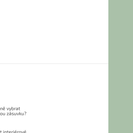
vně vybrat
ou zásuvku?
t interiérové