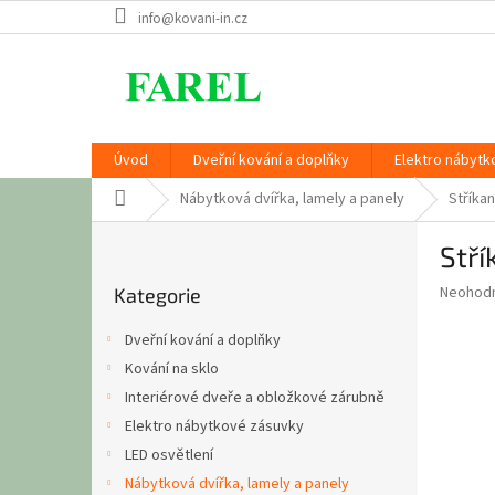
Přejít
info@kovani-in.cz
na
obsah
Úvod
Dveřní kování a doplňky
Elektro nábytk
Domů
Nábytková dvířka, lamely a panely
Stříkan
P
Stří
o
Přeskočit
s
Průměr
Neohod
Kategorie
kategorie
t
hodnoce
r
produkt
Dveřní kování a doplňky
a
je
Kování na sklo
0,0
n
z
Interiérové dveře a obložkové zárubně
n
5
í
Elektro nábytkové zásuvky
hvězdič
p
LED osvětlení
a
Nábytková dvířka, lamely a panely