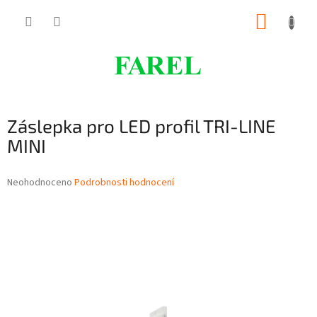
Přejít
NÁKUP
na
obsah
KOŠÍK
Záslepka pro LED profil TRI-LINE
MINI
Průměrné
Neohodnoceno
Podrobnosti hodnocení
hodnocení
produktu
je
0,0
z
5
hvězdiček.