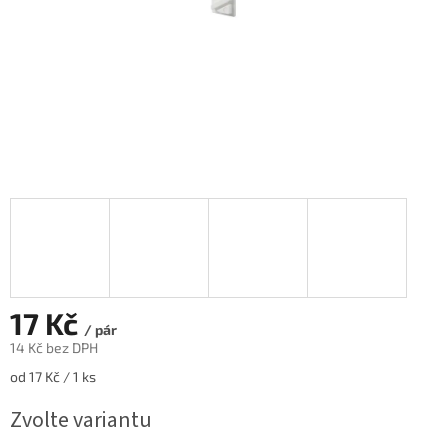
17 Kč
/ pár
14 Kč bez DPH
Měrná
od 17 Kč / 1 ks
cena:
Zvolte variantu