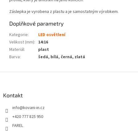
Záslepka je vyrobena z plastu a je samostatným výrobkem.
Doplňkové parametry
Kategorie
:
LED osvětlení
Velikost (mm)
:
14:16
Materiál
:
plast
Barva
:
šedá, bílá, černá, zlatá
Z
á
p
a
Kontakt
t
info
@
kovani-in.cz
í
+420 777 825 950
FAREL