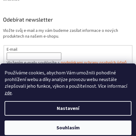
Odebírat newsletter
Vložte svůj e-mail a my vám budeme zasílat informace o nových
produktech na našem e-shopu.
E-mail
Vložením e-mailu souhlasíte s
podmínkami ochrany osobních údajů
Používáme cookies, abychom Vám umožnili pohodlné
PŘIHLÁSIT SE
prohlížení webu a díky analýze provozu webu neustále
zlepšovali jeho funkce, výkon a použitelnost. Více informací
zde
.
Vytvořil Shoptet
Nastavení
Copyright 2026
FAREL.CZ
. Všechna práva vyhrazena.
Upravit
Souhlasím
nastavení cookies