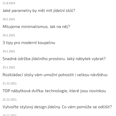
21.8.2024
Jaké parametry by měl mít jídelní stůl?
28.2.2022
Milujeme minimalismus. Jak na něj?
26.2.2022
3 tipy pro moderní koupelnu
30.1.2022
Snadná údržba jídelního prostoru. Jaký nábytek vybrat?
25.1.2022
Rozkládací stoly vám umožní pohostit i velkou návštěvu
31.12.2021
TOP nábytková dvířka: technologie, které jsou novinkou
22.12.2021
Vytvořte stylový design jídelny. Co vám pomůže se odlišit?
10.12.2021