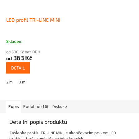
LED profil TRI-LINE MINI
Skladem
od 300 Kč bez DPH
363 Kč
od
DETAIL
2 m
3 m
Popis
Podobné (16)
Diskuze
Detailní popis produktu
Záslepka profilu TRI-LINE MINI je ukončovacím prvkem LED
profilu, který je umístěn na jeho koncích.