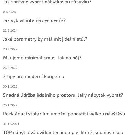
Jak správně vybrat nábytkovou zásuvku?
8.6.2026
Jak vybrat interiérové dveře?
21.8.2024
Jaké parametry by měl mít jídelní stůl?
28.2.2022
Milujeme minimalismus. Jak na něj?
26.2.2022
3 tipy pro moderní koupelnu
30.1.2022
Snadná údržba jídelního prostoru. Jaký nábytek vybrat?
25.1.2022
Rozkládací stoly vám umožní pohostit i velkou návštěvu
31.12.2021
TOP nábytková dvířka: technologie, které jsou novinkou