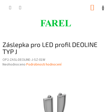
Přejít
NÁKUP
na
obsah
KOŠÍK
Záslepka pro LED profil DEOLINE
TYP J
OP2-ZASL-DEOLINE-J-SZ-01W
Průměrné
Neohodnoceno
Podrobnosti hodnocení
hodnocení
produktu
je
0,0
z
5
hvězdiček.