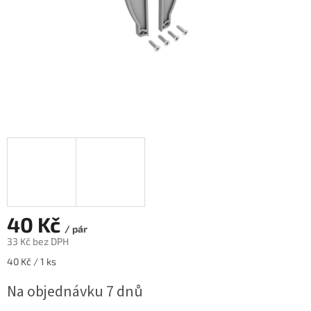
40 Kč
/ pár
33 Kč bez DPH
Měrná
40 Kč / 1 ks
cena:
Na objednávku 7 dnů