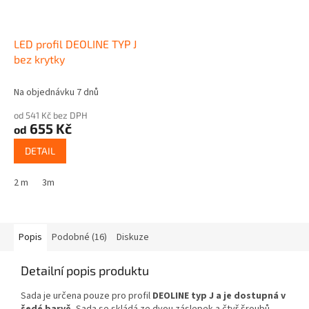
LED profil DEOLINE TYP J
bez krytky
Na objednávku 7 dnů
od 541 Kč bez DPH
655 Kč
od
DETAIL
2 m
3m
Popis
Podobné (16)
Diskuze
Detailní popis produktu
Sada je určena
pouze pro profil
DEOLINE typ J a je dostupná v
šedé barvě.
Sada se skládá ze dvou záslepek a čtyř šroubů.