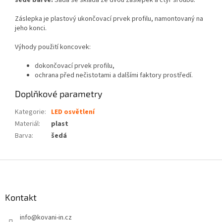
Záslepka je plastový ukončovací prvek profilu, namontovaný na
jeho konci.
Výhody použití koncovek:
dokončovací prvek profilu,
ochrana před nečistotami a dalšími faktory prostředí.
Doplňkové parametry
Kategorie
:
LED osvětlení
Materiál
:
plast
Barva
:
šedá
Z
á
p
a
Kontakt
t
info
@
kovani-in.cz
í