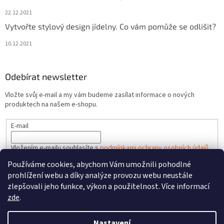
22.12.2021
Vytvořte stylový design jídelny. Co vám pomůže se odlišit?
10.12.2021
Odebírat newsletter
Vložte svůj e-mail a my vám budeme zasílat informace o nových
produktech na našem e-shopu.
E-mail
Vložením e-mailu souhlasíte s
podmínkami ochrany osobních údajů
Používáme cookies, abychom Vám umožnili pohodlné
PŘIHLÁSIT SE
prohlížení webu a díky analýze provozu webu neustále
zlepšovali jeho funkce, výkon a použitelnost. Více informací
zde
.
Vytvořil Shoptet
Nastavení