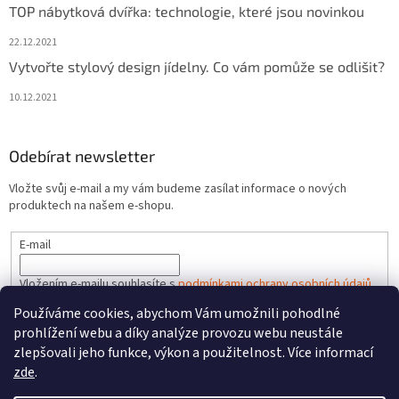
TOP nábytková dvířka: technologie, které jsou novinkou
22.12.2021
Vytvořte stylový design jídelny. Co vám pomůže se odlišit?
10.12.2021
Odebírat newsletter
Vložte svůj e-mail a my vám budeme zasílat informace o nových
produktech na našem e-shopu.
E-mail
Vložením e-mailu souhlasíte s
podmínkami ochrany osobních údajů
Používáme cookies, abychom Vám umožnili pohodlné
PŘIHLÁSIT SE
prohlížení webu a díky analýze provozu webu neustále
zlepšovali jeho funkce, výkon a použitelnost. Více informací
zde
.