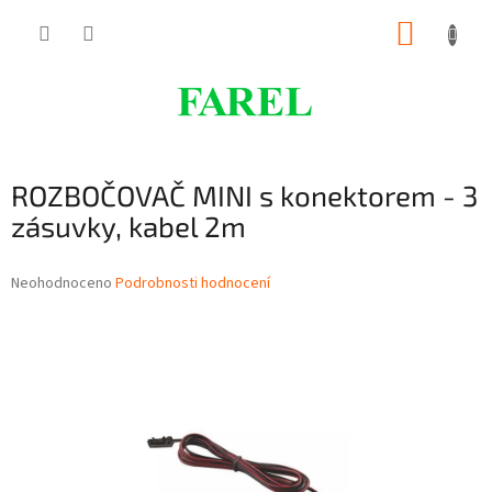
Přejít
NÁKUP
na
obsah
KOŠÍK
ROZBOČOVAČ MINI s konektorem - 3
zásuvky, kabel 2m
Průměrné
Neohodnoceno
Podrobnosti hodnocení
hodnocení
produktu
je
0,0
z
5
hvězdiček.