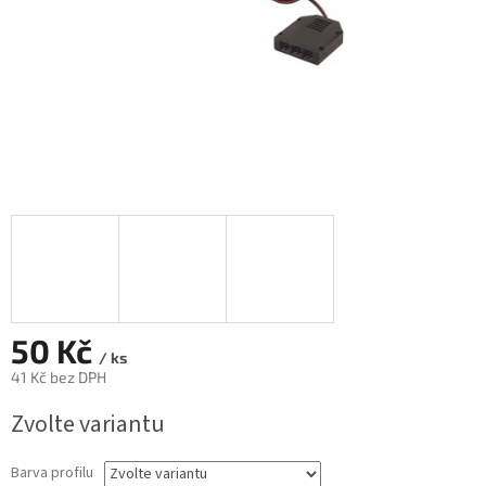
50 Kč
/ ks
41 Kč bez DPH
Měrná
Zvolte variantu
cena:
Barva profilu