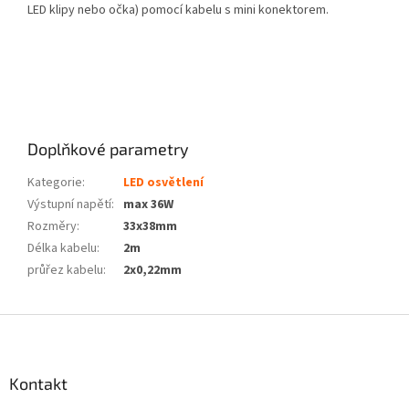
LED klipy nebo očka) pomocí kabelu s mini konektorem.
Doplňkové parametry
Kategorie
:
LED osvětlení
Výstupní napětí
:
max 36W
Rozměry
:
33x38mm
Délka kabelu
:
2m
průřez kabelu
:
2x0,22mm
Z
á
p
a
Kontakt
t