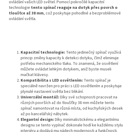
ovládání vašich LED světel. Pomocí pokročilé kapacitní
technologie
tento spínač reaguje na dotyk přes povrch o
tloušťce až 38 mm
, což poskytuje pohodlné a bezproblémové
ovládání světla.
Kapacitní technologie:
Tento jedinečný spínač využívá
princip změny kapacity k detekci dotyku, čímž eliminuje
potřebu mechanického tlaku. To znamená, že osvětlení
můžete ovládat lehkým dotykem, aniž byste museli
mačkat klávesy.
Kompatibilita s LED osvětlením:
Tento spínač je
speciálně navržen pro práci s LED osvětlením a poskytuje
plynulé nastavení světla bez blikání.
Univerzální montáž:
Díky své schopnosti pracovat na
různých površích až do tloušťky 38 mm můžete tento
spínač namontovat na různá místa, od kuchyňských desek
až po kancelářský nábytek.
Elegantní design:
Díky minimalistickému a elegantnímu
designu se tento vypínač dokonale hodí ke každému stylu
interiéru a dodává mu nádech modernosti a funkčnosti.