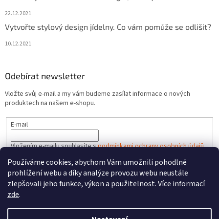
22.12.2021
Vytvořte stylový design jídelny. Co vám pomůže se odlišit?
10.12.2021
Odebírat newsletter
Vložte svůj e-mail a my vám budeme zasílat informace o nových
produktech na našem e-shopu.
E-mail
Vložením e-mailu souhlasíte s
podmínkami ochrany osobních údajů
Používáme cookies, abychom Vám umožnili pohodlné
PŘIHLÁSIT SE
prohlížení webu a díky analýze provozu webu neustále
zlepšovali jeho funkce, výkon a použitelnost. Více informací
zde
.
Vytvořil Shoptet