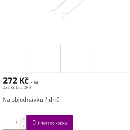
272 Kč
/ ks
225 Kč bez DPH
Měrná
Na objednávku 7 dnů
cena:
Přidat do košíku