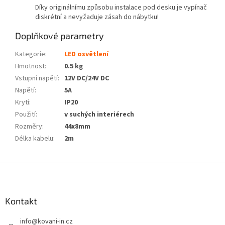
Díky originálnímu způsobu instalace pod desku je vypínač
diskrétní a nevyžaduje zásah do nábytku!
Doplňkové parametry
Kategorie
:
LED osvětlení
Hmotnost
:
0.5 kg
Vstupní napětí
:
12V DC/24V DC
Napětí
:
5A
Krytí
:
IP20
Použití
:
v suchých interiérech
Rozměry
:
44x8mm
Délka kabelu
:
2m
Z
á
p
a
Kontakt
t
info
@
kovani-in.cz
í