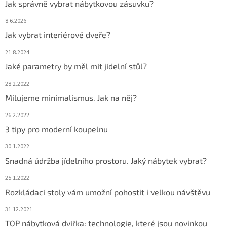
Jak správně vybrat nábytkovou zásuvku?
8.6.2026
Jak vybrat interiérové dveře?
21.8.2024
Jaké parametry by měl mít jídelní stůl?
28.2.2022
Milujeme minimalismus. Jak na něj?
26.2.2022
3 tipy pro moderní koupelnu
30.1.2022
Snadná údržba jídelního prostoru. Jaký nábytek vybrat?
25.1.2022
Rozkládací stoly vám umožní pohostit i velkou návštěvu
31.12.2021
TOP nábytková dvířka: technologie, které jsou novinkou