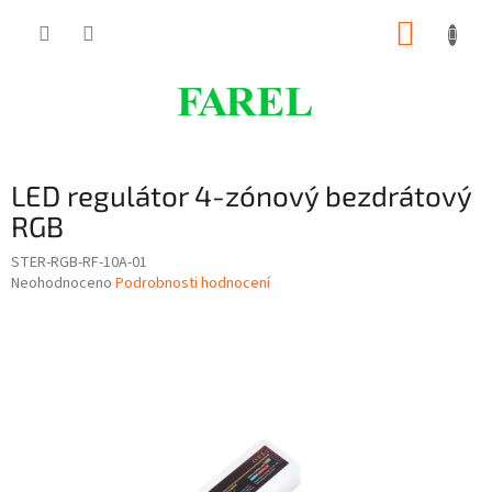
Přejít
NÁKUP
na
obsah
KOŠÍK
LED regulátor 4-zónový bezdrátový
RGB
STER-RGB-RF-10A-01
Průměrné
Neohodnoceno
Podrobnosti hodnocení
hodnocení
produktu
je
0,0
z
5
hvězdiček.