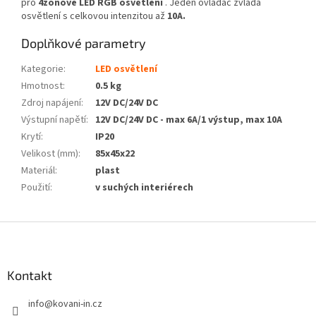
pro
4zónové LED RGB osvětlení
.
Jeden ovladač zvládá
osvětlení s celkovou intenzitou až
10A.
Doplňkové parametry
Kategorie
:
LED osvětlení
Hmotnost
:
0.5 kg
Zdroj napájení
:
12V DC/24V DC
Výstupní napětí
:
12V DC/24V DC - max 6A/1 výstup, max 10A
Krytí
:
IP20
Velikost (mm)
:
85x45x22
Materiál
:
plast
Použití
:
v suchých interiérech
Z
á
p
a
Kontakt
t
info
@
kovani-in.cz
í