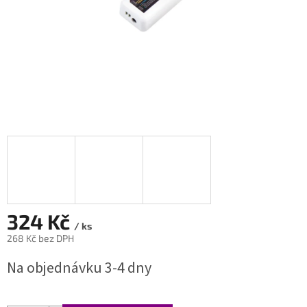
324 Kč
/ ks
268 Kč bez DPH
Měrná
Na objednávku 3-4 dny
cena: