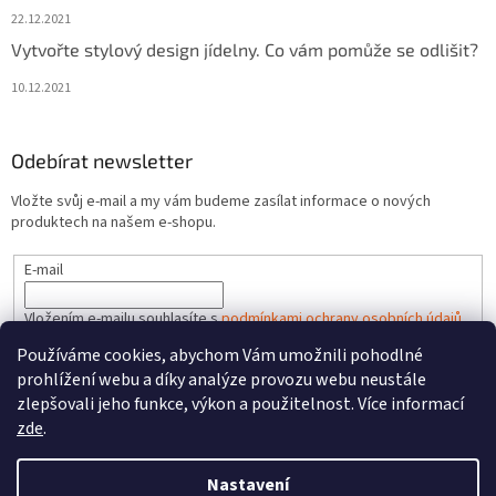
22.12.2021
Vytvořte stylový design jídelny. Co vám pomůže se odlišit?
10.12.2021
Odebírat newsletter
Vložte svůj e-mail a my vám budeme zasílat informace o nových
produktech na našem e-shopu.
E-mail
Vložením e-mailu souhlasíte s
podmínkami ochrany osobních údajů
Používáme cookies, abychom Vám umožnili pohodlné
PŘIHLÁSIT SE
prohlížení webu a díky analýze provozu webu neustále
zlepšovali jeho funkce, výkon a použitelnost. Více informací
zde
.
Vytvořil Shoptet
Nastavení