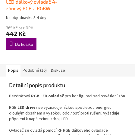
LED dálkový ovladač 4-
zónový RGB a RGBW
Na objednávku 3-4 dny
Průměrné
hodnocení
365 Kč bez DPH
produktu
442 Kč
je
5,0
Do košíku
z
5
hvězdiček.
Popis
Podobné (16)
Diskuze
Detailní popis produktu
Bezdrátový
RGB LED ovladač
pro konfiguraci sad osvětlení zón.
RGB
LED driver
se vyznačuje nízkou spotřebou energie,
dlouhým dosahem a vysokou odolností proti rušení.
Vyžaduje
připojení k napájecímu zdroji LED.
Ovladač se ovládá pomocí RF RGB dálkového ovladače