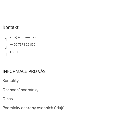
Z
á
p
a
Kontakt
t
info
@
kovani-in.cz
í
+420 777 825 950
FAREL
INFORMACE PRO VÁS
Kontakty
Obchodní podmínky
O nás
Podmínky ochrany osobních údajů