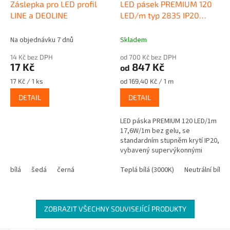
Záslepka pro LED profil
LED pásek PREMIUM 120
LINE a DEOLINE
LED/m typ 2835 IP20
17,6W/m - 12V/5m
Na objednávku 7 dnů
Skladem
14 Kč bez DPH
od 700 Kč bez DPH
17 Kč
847 Kč
od
Měrná
Měrná
17 Kč / 1 ks
od 169,40 Kč / 1 m
cena:
cena:
DETAIL
DETAIL
LED páska PREMIUM 120 LED/1m
17,6W/1m bez gelu, se
standardním stupněm krytí IP20,
vybavený supervýkonnými
diodami typu 2835. LED PÁSEK
bílá
šedá
černá
VYROBENÝ A CERTIFIKOVANÝ V...
Teplá bílá (3000K)
Neutrální bílá 
ZOBRAZIT VŠECHNY SOUVISEJÍCÍ PRODUKTY