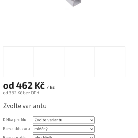
od
462 Kč
/ ks
od
382 Kč
bez DPH
Měrná
Zvolte variantu
cena:
Délka profilu
Barva difuzoru
Barva profilu