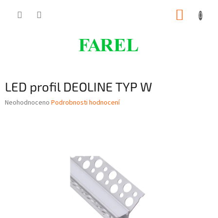
Přejít
NÁKUP
na
obsah
KOŠÍK
LED profil DEOLINE TYP W
Průměrné
Neohodnoceno
Podrobnosti hodnocení
hodnocení
produktu
je
0,0
z
5
hvězdiček.