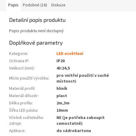
Popis
Podobné (16)
Diskuze
Detailní popis produktu
Popis produktu není dostupný
Doplňkové parametry
Kategorie
:
LED osvětlení
Ochrana IP
:
IP20
Velikost (mm)
:
43:24,5
pro vnitřní použití v suché
Místo použití výrobku
:
místnosti
Materiál profil
:
hliník
Materiál difuzér
:
plast
Délka profilu
:
2m,3m
Šířka LED pásku
:
10mm
Včetně světelného
NE (je potřeba zakoupit
zdroje
:
samostatně)
Aplikace
:
do sádrokartonu