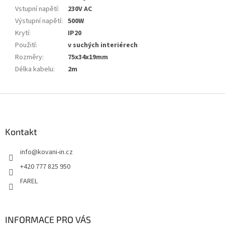
Vstupní napětí
:
230V AC
Výstupní napětí
:
500W
Krytí
:
IP20
Použití
:
v suchých interiérech
Rozměry
:
75x34x19mm
Délka kabelu
:
2m
Z
á
p
a
Kontakt
t
info
@
kovani-in.cz
í
+420 777 825 950
FAREL
INFORMACE PRO VÁS