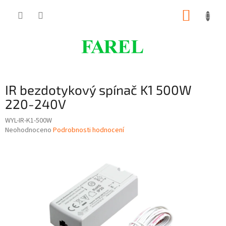
Přejít
NÁKUP
na
obsah
KOŠÍK
IR bezdotykový spínač K1 500W
220-240V
WYL-IR-K1-500W
Průměrné
Neohodnoceno
Podrobnosti hodnocení
hodnocení
produktu
je
0,0
z
5
hvězdiček.