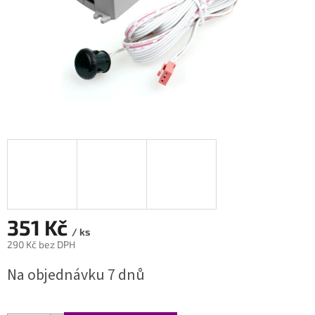
351 Kč
/ ks
290 Kč bez DPH
Měrná
Na objednávku 7 dnů
cena: