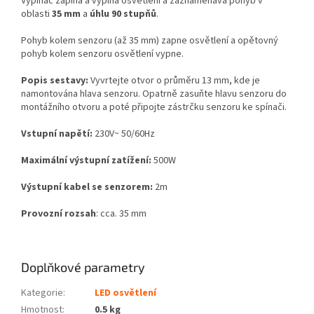
Vypínač zapíná a vypíná osvětlení a zaznamenává pohyb v
oblasti
35 mm
a
úhlu 90 stupňů
.
Pohyb kolem senzoru (až 35 mm) zapne osvětlení a opětovný
pohyb kolem senzoru osvětlení vypne.
Popis sestavy:
Vyvrtejte otvor o průměru 13 mm, kde je
namontována hlava senzoru. Opatrně zasuňte hlavu senzoru do
montážního otvoru a poté připojte zástrčku senzoru ke spínači.
Vstupní napětí:
230V~ 50/60Hz
Maximální výstupní zatížení:
500W
Výstupní kabel se senzorem:
2m
Provozní rozsah
: cca. 35 mm
Doplňkové parametry
Kategorie
:
LED osvětlení
Hmotnost
:
0.5 kg