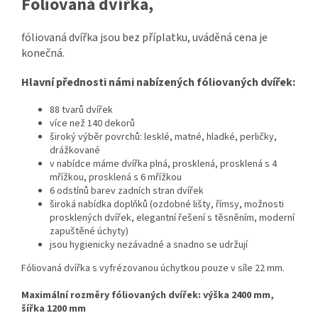
Fóliovaná dvířka,
fóliovaná dvířka jsou bez příplatku, uváděná cena je
konečná.
Hlavní přednosti námi nabízených fóliovaných dvířek:
88 tvarů dvířek
více než 140 dekorů
široký výběr povrchů: lesklé, matné, hladké, perličky,
drážkované
v nabídce máme dvířka plná, prosklená, prosklená s 4
mřížkou, prosklená s 6 mřížkou
6 odstínů barev zadních stran dvířek
široká nabídka doplňků (
ozdobné lišty, římsy, možnosti
prosklených dvířek, elegantní řešení s těsněním, moderní
zapuštěné úchyty
)
jsou hygienicky nezávadné a snadno se udržují
Fóliovaná dvířka s vyfrézovanou úchytkou pouze v síle 22 mm.
Maximální rozměry fóliovaných dvířek: výška 2400 mm,
šířka 1200 mm