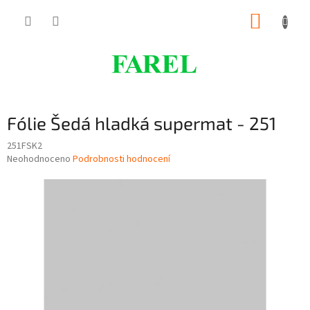
Přejít
NÁKUP
na
obsah
KOŠÍK
Fólie Šedá hladká supermat - 251
251FSK2
Průměrné
Neohodnoceno
Podrobnosti hodnocení
hodnocení
produktu
je
0,0
z
5
hvězdiček.