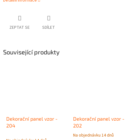
Detailní informace
ZEPTAT SE
SDÍLET
Související produkty
Dekorační panel vzor -
Dekorační panel vzor -
204
202
Na objednávku 14 dnů
Průměrné