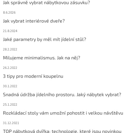
Jak správně vybrat nábytkovou zásuvku?
8.6.2026
Jak vybrat interiérové dveře?
21.8.2024
Jaké parametry by měl mít jídelní stůl?
28.2.2022
Milujeme minimalismus. Jak na něj?
26.2.2022
3 tipy pro moderní koupelnu
30.1.2022
Snadná údržba jídelního prostoru. Jaký nábytek vybrat?
25.1.2022
Rozkládací stoly vám umožní pohostit i velkou návštěvu
31.12.2021
TOP nábytková dvířka: technologie, které jsou novinkou