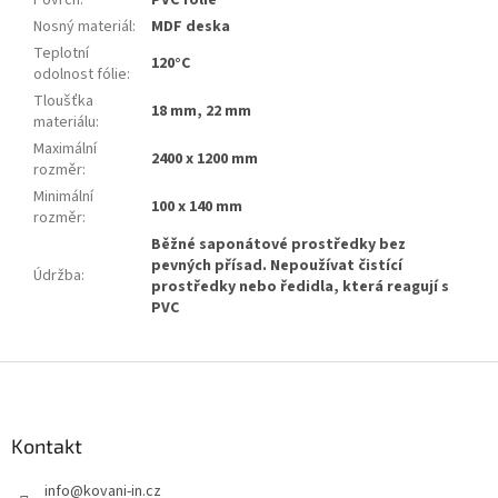
Nosný materiál
:
MDF deska
Teplotní
120°C
odolnost fólie
:
Tloušťka
18 mm, 22 mm
materiálu
:
Maximální
2400 x 1200 mm
rozměr
:
Minimální
100 x 140 mm
rozměr
:
Běžné saponátové prostředky bez
pevných přísad. Nepoužívat čistící
Údržba
:
prostředky nebo ředidla, která reagují s
PVC
Z
á
p
a
Kontakt
t
info
@
kovani-in.cz
í