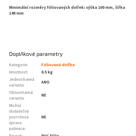
Minimální rozměry fóliovaných dvířek: výška 100 mm, šířka
140 mm
Doplňkové parametry
Kategorie
:
Fóliovaná dvířka
Hmotnost
:
0.5 kg
Jednostranná
ANO
varianta
:
Oboustranná
NE
varianta
:
Možná
dodatečná
povrchová
NE
úprava
patinace
:
Povrch
:
PVC fólie