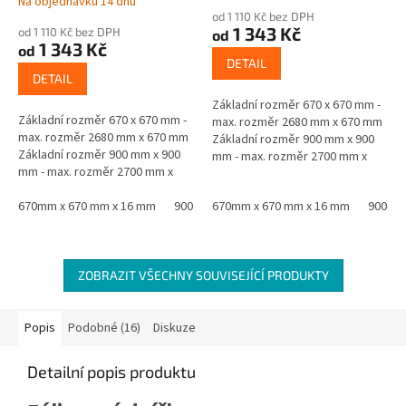
Na objednávku 14 dnů
hodnocení
od 1 110 Kč bez DPH
produktu
1 343 Kč
od 1 110 Kč bez DPH
od
je
1 343 Kč
od
5,0
DETAIL
z
DETAIL
5
Základní rozměr 670 x 670 mm -
hvězdiček.
Základní rozměr 670 x 670 mm -
max. rozměr 2680 mm x 670 mm
max. rozměr 2680 mm x 670 mm
Základní rozměr 900 mm x 900
Základní rozměr 900 mm x 900
mm - max. rozměr 2700 mm x
mm - max. rozměr 2700 mm x
900 mm Materiál - jádro černá
900 mm Materiál - jádro černá
MDF oboustranně laminovaná...
MDF oboustranně laminovaná...
670mm x 670 mm x 16 mm
900 mm x 900 mm x 16 mm
670mm x 670 mm x 16 mm
900 mm
ZOBRAZIT VŠECHNY SOUVISEJÍCÍ PRODUKTY
Popis
Podobné (16)
Diskuze
Detailní popis produktu