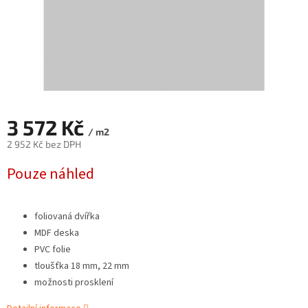
3 572 Kč
/ m2
2 952 Kč bez DPH
Měrná
Pouze náhled
cena:
foliovaná dvířka
MDF deska
PVC folie
tloušťka 18 mm, 22 mm
možnosti prosklení