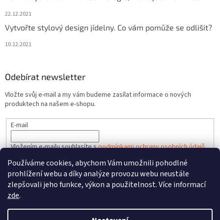
22.12.2021
Vytvořte stylový design jídelny. Co vám pomůže se odlišit?
10.12.2021
Odebírat newsletter
Vložte svůj e-mail a my vám budeme zasílat informace o nových
produktech na našem e-shopu.
E-mail
Vložením e-mailu souhlasíte s
podmínkami ochrany osobních údajů
Používáme cookies, abychom Vám umožnili pohodlné
PŘIHLÁSIT SE
prohlížení webu a díky analýze provozu webu neustále
zlepšovali jeho funkce, výkon a použitelnost. Více informací
zde
.
Vytvořil Shoptet