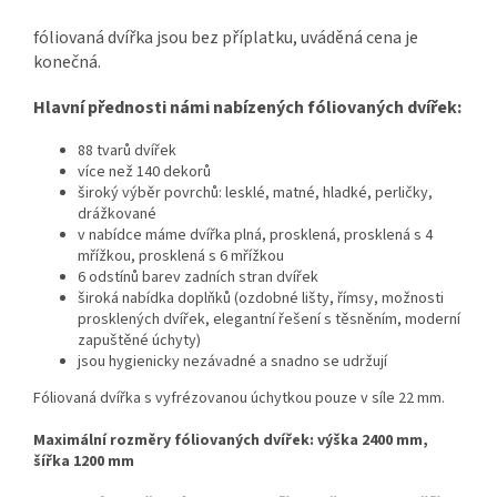
fóliovaná dvířka jsou bez příplatku, uváděná cena je
konečná.
Hlavní přednosti námi nabízených fóliovaných dvířek:
88 tvarů dvířek
více než 140 dekorů
široký výběr povrchů: lesklé, matné, hladké, perličky,
drážkované
v nabídce máme dvířka plná, prosklená, prosklená s 4
mřížkou, prosklená s 6 mřížkou
6 odstínů barev zadních stran dvířek
široká nabídka doplňků (
ozdobné lišty, římsy, možnosti
prosklených dvířek, elegantní řešení s těsněním, moderní
zapuštěné úchyty
)
jsou hygienicky nezávadné a snadno se udržují
Fóliovaná dvířka s vyfrézovanou úchytkou pouze v síle 22 mm.
Maximální rozměry fóliovaných dvířek: výška 2400 mm,
šířka 1200 mm