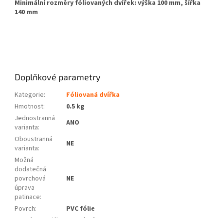
Minimální rozměry fóliovaných dvířek: výška 100 mm, šířka
140 mm
Doplňkové parametry
Kategorie
:
Fóliovaná dvířka
Hmotnost
:
0.5 kg
Jednostranná
ANO
varianta
:
Oboustranná
NE
varianta
:
Možná
dodatečná
povrchová
NE
úprava
patinace
:
Povrch
:
PVC fólie