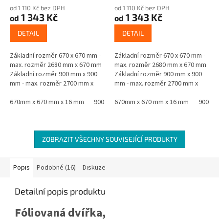
od 1 110 Kč bez DPH
od 1 110 Kč bez DPH
1 343 Kč
1 343 Kč
od
od
DETAIL
DETAIL
Základní rozměr 670 x 670 mm -
Základní rozměr 670 x 670 mm -
max. rozměr 2680 mm x 670 mm
max. rozměr 2680 mm x 670 mm
Základní rozměr 900 mm x 900
Základní rozměr 900 mm x 900
mm - max. rozměr 2700 mm x
mm - max. rozměr 2700 mm x
900 mm Materiál - jádro černá
900 mm Materiál - jádro černá
MDF oboustranně laminovaná...
670mm x 670 mm x 16 mm
900 mm x 900 mm x 16 mm
MDF oboustranně laminovaná...
670mm x 670 mm x 16 mm
900 mm
ZOBRAZIT VŠECHNY SOUVISEJÍCÍ PRODUKTY
Popis
Podobné (16)
Diskuze
Detailní popis produktu
Fóliovaná dvířka,