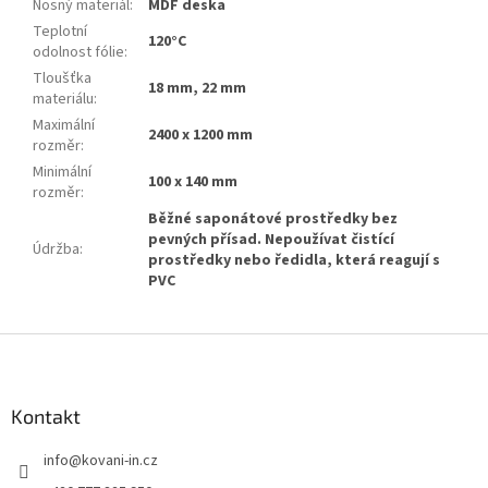
Nosný materiál
:
MDF deska
Teplotní
120°C
odolnost fólie
:
Tloušťka
18 mm, 22 mm
materiálu
:
Maximální
2400 x 1200 mm
rozměr
:
Minimální
100 x 140 mm
rozměr
:
Běžné saponátové prostředky bez
pevných přísad. Nepoužívat čistící
Údržba
:
prostředky nebo ředidla, která reagují s
PVC
Z
á
p
a
Kontakt
t
info
@
kovani-in.cz
í