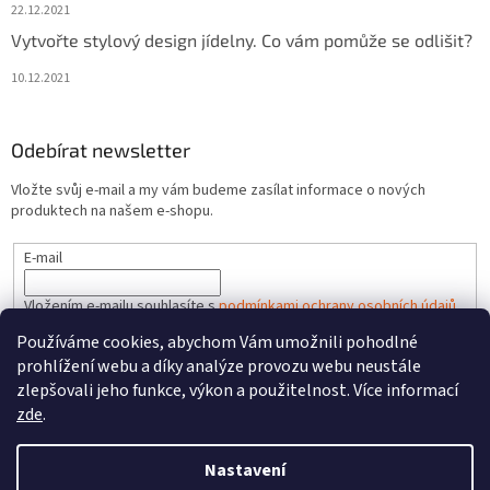
22.12.2021
Vytvořte stylový design jídelny. Co vám pomůže se odlišit?
10.12.2021
Odebírat newsletter
Vložte svůj e-mail a my vám budeme zasílat informace o nových
produktech na našem e-shopu.
E-mail
Vložením e-mailu souhlasíte s
podmínkami ochrany osobních údajů
Používáme cookies, abychom Vám umožnili pohodlné
PŘIHLÁSIT SE
prohlížení webu a díky analýze provozu webu neustále
zlepšovali jeho funkce, výkon a použitelnost. Více informací
zde
.
Vytvořil Shoptet
Nastavení