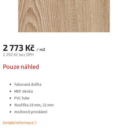
2 773 Kč
/ m2
2 292 Kč bez DPH
Měrná
Pouze náhled
cena:
foliovaná dvířka
MDF deska
PVC folie
tloušťka 18 mm, 22 mm
možnosti prosklení
Detailní informace