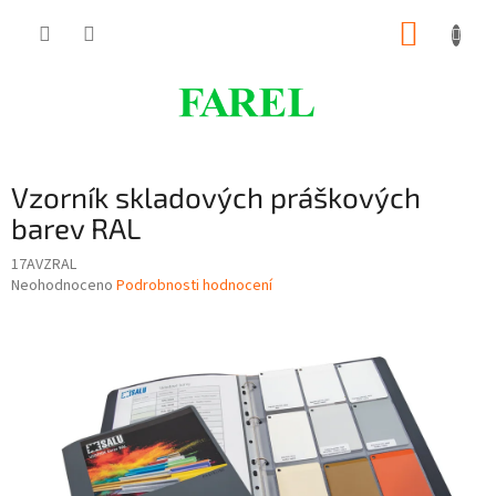
Přejít
NÁKUP
na
obsah
KOŠÍK
Vzorník skladových práškových
barev RAL
17AVZRAL
Průměrné
Neohodnoceno
Podrobnosti hodnocení
hodnocení
produktu
je
0,0
z
5
hvězdiček.