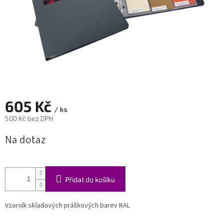
605 Kč
/ ks
500 Kč bez DPH
Měrná
Na dotaz
cena:
Přidat do košíku
Vzorník skladových práškových barev RAL