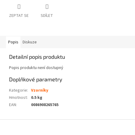
ZEPTAT SE
SDÍLET
Popis
Diskuze
Detailní popis produktu
Popis produktu není dostupný
Doplňkové parametry
Kategorie
:
Vzorníky
Hmotnost
:
0.5 kg
EAN
:
0086908265765
Z
á