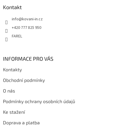
p
a
Kontakt
t
info
@
kovani-in.cz
í
+420 777 825 950
FAREL
INFORMACE PRO VÁS
Kontakty
Obchodní podmínky
O nás
Podmínky ochrany osobních údajů
Ke stažení
Doprava a platba