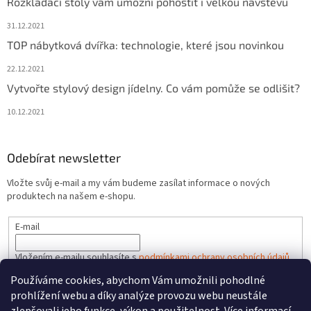
Rozkládací stoly vám umožní pohostit i velkou návštěvu
31.12.2021
TOP nábytková dvířka: technologie, které jsou novinkou
22.12.2021
Vytvořte stylový design jídelny. Co vám pomůže se odlišit?
10.12.2021
Odebírat newsletter
Vložte svůj e-mail a my vám budeme zasílat informace o nových
produktech na našem e-shopu.
E-mail
Vložením e-mailu souhlasíte s
podmínkami ochrany osobních údajů
Používáme cookies, abychom Vám umožnili pohodlné
PŘIHLÁSIT SE
prohlížení webu a díky analýze provozu webu neustále