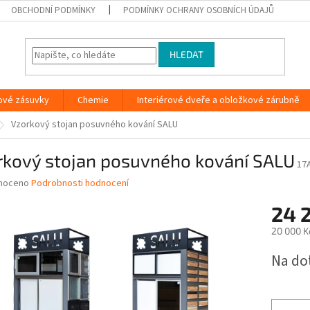
OBCHODNÍ PODMÍNKY
PODMÍNKY OCHRANY OSOBNÍCH ÚDAJŮ
HLEDAT
ové zásuvky
Chemie
Interiérové dveře a obložkové zárubně
Vzorkový stojan posuvného kování SALU
rkový stojan posuvného kování SALU
17
né
noceno
Podrobnosti hodnocení
ní
24 
u
20 000 K
Měrná
Na do
cena:
ek.