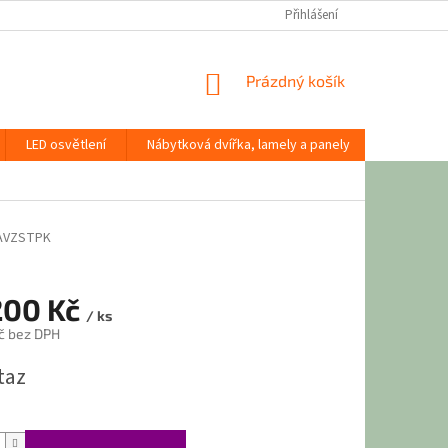
Přihlášení
NÁKUPNÍ
Prázdný košík
KOŠÍK
LED osvětlení
Nábytková dvířka, lamely a panely
Stavební
AVZSTPK
200 Kč
/ ks
č bez DPH
taz