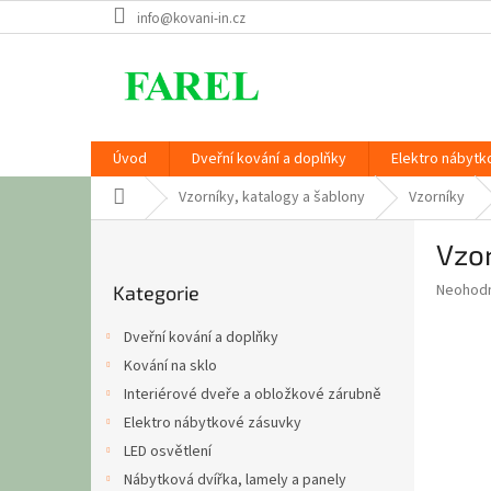
Přejít
info@kovani-in.cz
na
obsah
Úvod
Dveřní kování a doplňky
Elektro nábytk
Domů
Vzorníky, katalogy a šablony
Vzorníky
P
Vzo
o
Přeskočit
s
Průměr
Neohod
Kategorie
kategorie
t
hodnoce
r
produkt
Dveřní kování a doplňky
a
je
Kování na sklo
0,0
n
z
Interiérové dveře a obložkové zárubně
n
5
í
Elektro nábytkové zásuvky
hvězdič
p
LED osvětlení
a
Nábytková dvířka, lamely a panely