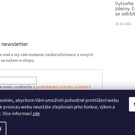
Vytvořte
jídelny.
se odliši
10.12.2021
 newsletter
 e-mail a my vám budeme zasílat informace o nových
 na našem e-shopu.
e-mailu souhlasíte s
podmínkami ochrany osobních
ookies, abychom Vám umožnili pohodlné prohlížení webu
ze provozu webu neustále zlepšovali jeho funkce, výkon a
ÁSIT SE
. Více informací
zde
.
í
vit nastavení cookies