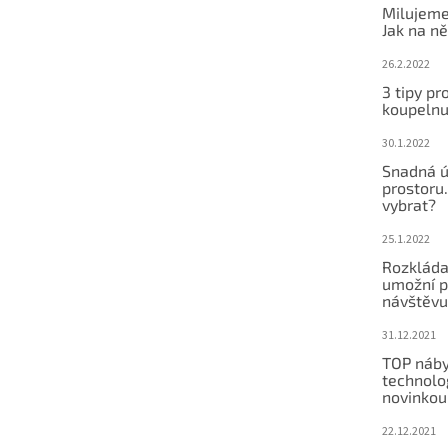
Milujeme
Jak na ně
26.2.2022
3 tipy pr
koupeln
30.1.2022
Snadná ú
prostoru.
vybrat?
25.1.2022
Rozkláda
umožní po
návštěvu
31.12.2021
TOP náby
technolog
novinkou
22.12.2021