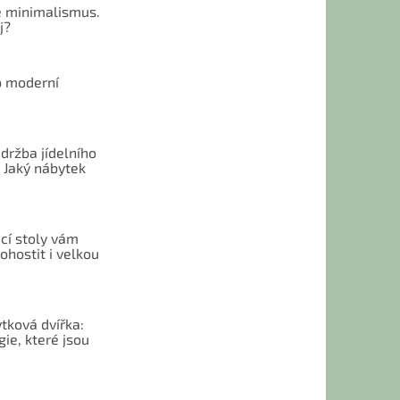
 minimalismus.
j?
o moderní
u
držba jídelního
 Jaký nábytek
cí stoly vám
hostit i velkou
tková dvířka:
ie, které jsou