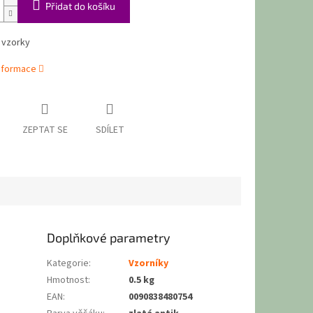
Přidat do košíku
 vzorky
informace
ZEPTAT SE
SDÍLET
Doplňkové parametry
Kategorie
:
Vzorníky
Hmotnost
:
0.5 kg
EAN
:
0090838480754