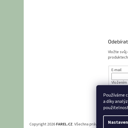
Odebírat
Vložte svůj
produktech
E-mail
Vložením 
údajů
Používáme c
a díky analý
PŘIHL
použitelnost
Nastaven
Copyright 2026
FAREL.CZ
. Všechna práva vyhrazena.
Upra