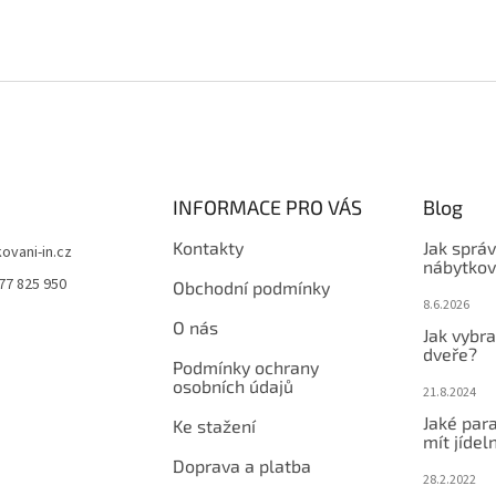
INFORMACE PRO VÁS
Blog
Kontakty
Jak sprá
kovani-in.cz
nábytkov
77 825 950
Obchodní podmínky
8.6.2026
O nás
Jak vybra
dveře?
Podmínky ochrany
osobních údajů
21.8.2024
Jaké par
Ke stažení
mít jídeln
Doprava a platba
28.2.2022