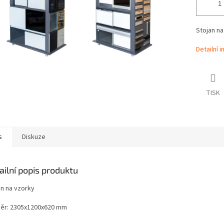
Stojan na
Detailní 
TISK
s
Diskuze
ailní popis produktu
an na vzorky
ěr: 2305x1200x620 mm