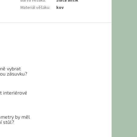
Barva věšáku
:
zlatá antik
Materiál věšáku
:
kov
vně vybrat
ou zásuvku?
t interiérové
ametry by měl
í stůl?