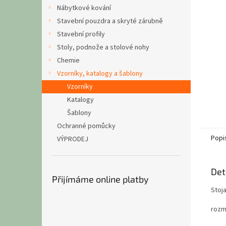
n
Nábytkové kování
e
Stavební pouzdra a skryté zárubně
l
Stavební profily
Stoly, podnože a stolové nohy
Chemie
Vzorníky, katalogy a šablony
Vzorníky
Katalogy
Šablony
Ochranné pomůcky
Popi
VÝPRODEJ
Det
Přijímáme online platby
Stoj
rozm