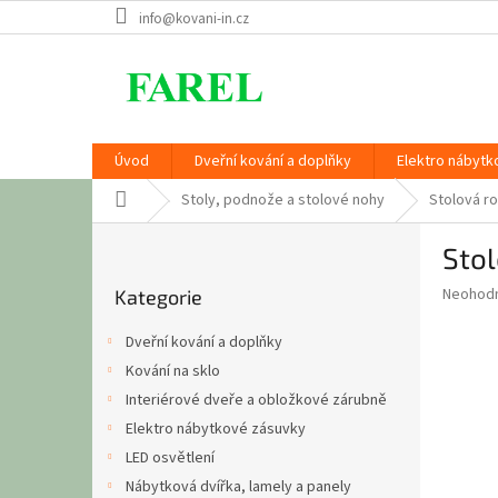
Přejít
info@kovani-in.cz
na
obsah
Úvod
Dveřní kování a doplňky
Elektro nábytk
Domů
Stoly, podnože a stolové nohy
Stolová r
P
Sto
o
Přeskočit
s
Průměr
Neohod
Kategorie
kategorie
t
hodnoce
r
produkt
Dveřní kování a doplňky
a
je
Kování na sklo
0,0
n
z
Interiérové dveře a obložkové zárubně
n
5
í
Elektro nábytkové zásuvky
hvězdič
p
LED osvětlení
a
Nábytková dvířka, lamely a panely