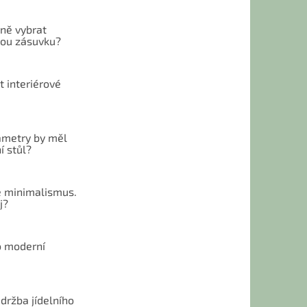
vně vybrat
ou zásuvku?
t interiérové
ametry by měl
í stůl?
 minimalismus.
j?
o moderní
u
držba jídelního