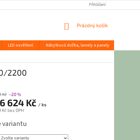
Přihlášení
NÁKUPNÍ
Prázdný košík
KOŠÍK
LED osvětlení
Nábytková dvířka, lamely a panely
Stavební
00/2200
1 Kč
–20 %
6 624 Kč
/ ks
9 Kč
bez DPH
e variantu