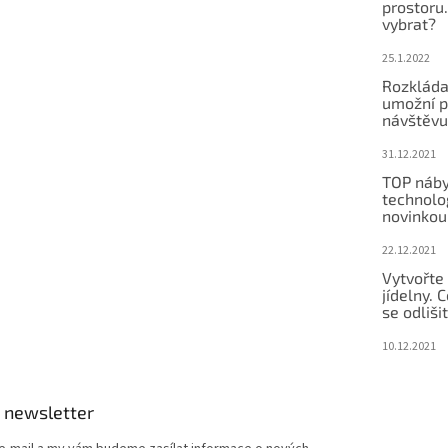
prostoru.
vybrat?
25.1.2022
Rozkláda
umožní po
návštěvu
31.12.2021
TOP náby
technolog
novinkou
22.12.2021
Vytvořte
jídelny.
se odliši
10.12.2021
 newsletter