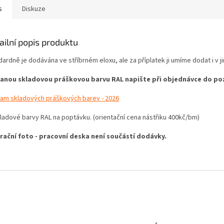
s
Diskuze
ailní popis produktu
dardně je dodávána ve stříbrném eloxu, ale za příplatek ji umíme dodat i v
anou skladovou práškovou barvu RAL napište při objednávce do poz
am skladových práškových barev - 2026
ladové barvy RAL na poptávku. (orientační cena nástřiku 400kč/bm)
trační foto - pracovní deska není součástí dodávky.