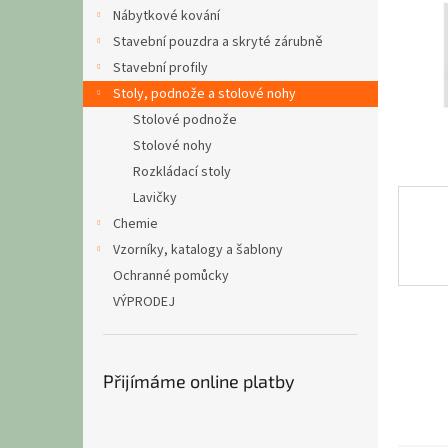
n
Nábytkové kování
e
Stavební pouzdra a skryté zárubně
l
Stavební profily
Stoly, podnože a stolové nohy
Stolové podnože
Stolové nohy
Rozkládací stoly
Lavičky
Chemie
Vzorníky, katalogy a šablony
Ochranné pomůcky
VÝPRODEJ
Přijímáme online platby