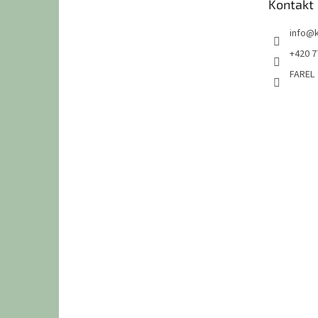
Kontakt
í
info
@
+420 7
FAREL