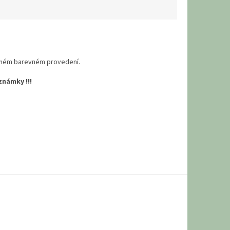
 jiném barevném provedení.
námky !!!