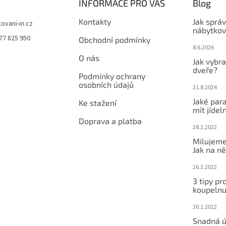
INFORMACE PRO VÁS
Blog
Kontakty
Jak sprá
kovani-in.cz
nábytkov
77 825 950
Obchodní podmínky
8.6.2026
O nás
Jak vybra
dveře?
Podmínky ochrany
osobních údajů
21.8.2024
Jaké par
Ke stažení
mít jídeln
Doprava a platba
28.2.2022
Milujeme
Jak na ně
26.2.2022
3 tipy pr
koupeln
30.1.2022
Snadná ú