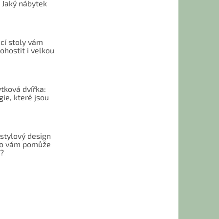
 Jaký nábytek
cí stoly vám
hostit i velkou
tková dvířka:
ie, které jsou
 stylový design
 Co vám pomůže
t?