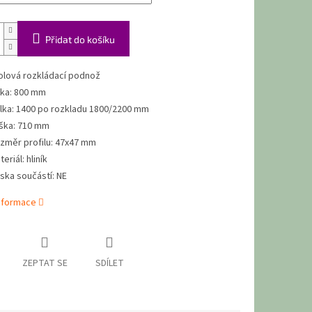
Přidat do košíku
olová rozkládací podnož
řka: 800 mm
lka: 1400 po rozkladu 1800/2200 mm
ška: 710 mm
změr profilu: 47x47 mm
eriál: hliník
ska součástí: NE
informace
ZEPTAT SE
SDÍLET