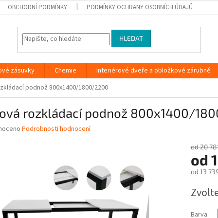
OBCHODNÍ PODMÍNKY
PODMÍNKY OCHRANY OSOBNÍCH ÚDAJŮ
HLEDAT
ové zásuvky
Chemie
Interiérové dveře a obložkové zárubně
ozkládací podnož 800x1400/1800/2200
lová rozkládací podnož 800x1400/18
né
noceno
Podrobnosti hodnocení
ní
u
od 20 78
od
1
od
13 73
Měrná
Zvolt
ek.
cena:
Barva