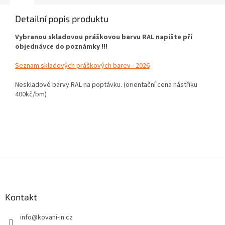
Detailní popis produktu
Vybranou skladovou práškovou barvu RAL napište při
objednávce do poznámky !!!
Seznam skladových práškových barev - 2026
Neskladové barvy RAL na poptávku. (orientační cena nástřiku
400kč/bm)
Z
á
p
a
Kontakt
t
info
@
kovani-in.cz
í