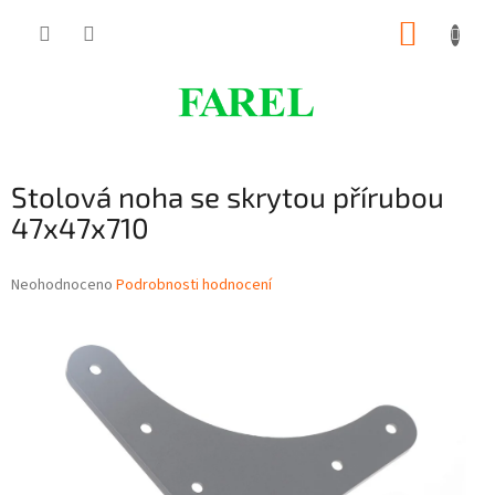
Přejít
NÁKUP
na
obsah
KOŠÍK
Stolová noha se skrytou přírubou
47x47x710
Průměrné
Neohodnoceno
Podrobnosti hodnocení
hodnocení
produktu
je
0,0
z
5
hvězdiček.