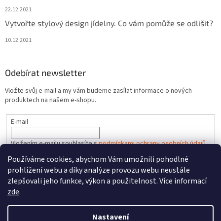
22.12.2021
Vytvořte stylový design jídelny. Co vám pomůže se odlišit?
10.12.2021
Odebírat newsletter
Vložte svůj e-mail a my vám budeme zasílat informace o nových
produktech na našem e-shopu.
E-mail
Vložením e-mailu souhlasíte s
podmínkami ochrany osobních údajů
Používáme cookies, abychom Vám umožnili pohodlné
PŘIHLÁSIT SE
prohlížení webu a díky analýze provozu webu neustále
zlepšovali jeho funkce, výkon a použitelnost. Více informací
zde
.
Vytvořil Shoptet
Nastavení