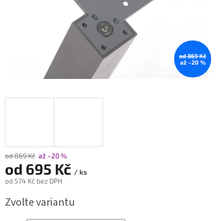
od 869 Kč
až –20 %
od 869 Kč
až –20 %
od
695 Kč
/ ks
od
574 Kč
bez DPH
Měrná
Zvolte variantu
cena: