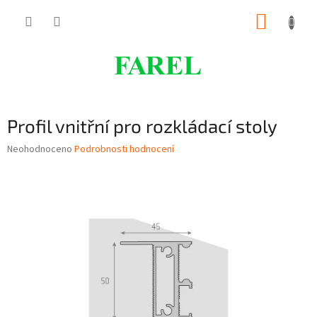
Přejít
NÁKUP
na
obsah
KOŠÍK
Profil vnitřní pro rozkládací stoly
Průměrné
Neohodnoceno
Podrobnosti hodnocení
hodnocení
produktu
je
0,0
z
5
hvězdiček.