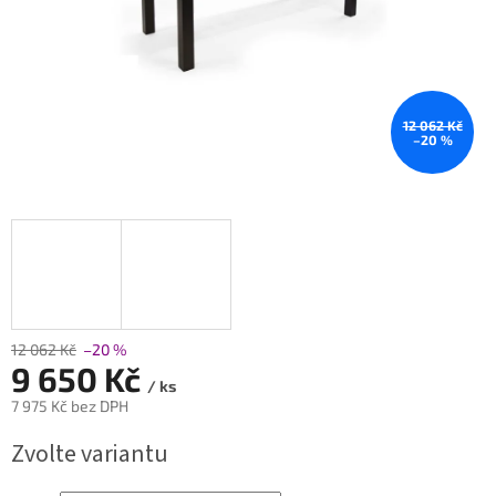
12 062 Kč
–20 %
12 062 Kč
–20 %
9 650 Kč
/ ks
7 975 Kč bez DPH
Měrná
Zvolte variantu
cena: