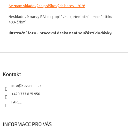
Seznam skladových práškových barev - 2026
Neskladové barvy RAL na poptávku. (orientační cena nástřiku
400kč/bm)
Ilustrační foto - pracovní deska není součástí dodávky.
Z
á
p
a
Kontakt
t
info
@
kovani-in.cz
í
+420 777 825 950
FAREL
INFORMACE PRO VÁS