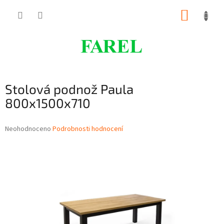
Přejít
NÁKUP
na
obsah
KOŠÍK
Stolová podnož Paula
800x1500x710
Průměrné
Neohodnoceno
Podrobnosti hodnocení
hodnocení
produktu
je
0,0
z
5
hvězdiček.