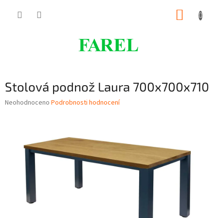
Přejít
NÁKUP
na
obsah
KOŠÍK
Stolová podnož Laura 700x700x710
Průměrné
Neohodnoceno
Podrobnosti hodnocení
hodnocení
produktu
je
0,0
z
5
hvězdiček.