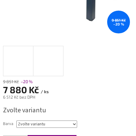
9 851 Kč
–20 %
9 851 Kč
–20 %
7 880 Kč
/ ks
6 512 Kč bez DPH
Měrná
Zvolte variantu
cena:
Barva