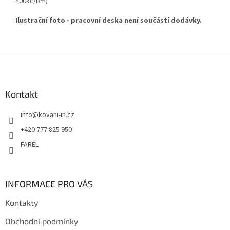
400kč/bm)
Ilustrační foto - pracovní deska není součástí dodávky.
Z
á
p
a
Kontakt
t
info
@
kovani-in.cz
í
+420 777 825 950
FAREL
INFORMACE PRO VÁS
Kontakty
Obchodní podmínky